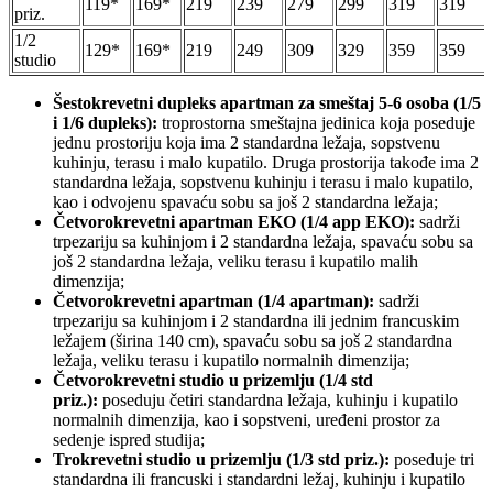
119*
169*
219
239
279
299
319
319
priz.
1/2
129*
169*
219
249
309
329
359
359
studio
Šestokrevetni dupleks apartman za smeštaj 5-6 osoba (1/5
i 1/6 dupleks):
troprostorna smeštajna jedinica koja poseduje
jednu prostoriju koja ima 2 standardna ležaja, sopstvenu
kuhinju, terasu i malo kupatilo. Druga prostorija takođe ima 2
standardna ležaja, sopstvenu kuhinju i terasu i malo kupatilo,
kao i odvojenu spavaću sobu sa još 2 standardna ležaja;
Četvorokrevetni apartman EKO (1/4 app EKO):
sadrži
trpezariju sa kuhinjom i 2 standardna ležaja, spavaću sobu sa
još 2 standardna ležaja, veliku terasu i kupatilo malih
dimenzija;
Četvorokrevetni apartman (1/4 apartman):
sadrži
trpezariju sa kuhinjom i 2 standardna ili jednim francuskim
ležajem (širina 140 cm), spavaću sobu sa još 2 standardna
ležaja, veliku terasu i kupatilo normalnih dimenzija;
Četvorokrevetni studio u prizemlju (1/4 std
priz.):
poseduju četiri standardna ležaja, kuhinju i kupatilo
normalnih dimenzija, kao i sopstveni, uređeni prostor za
sedenje ispred studija;
Trokrevetni studio u prizemlju (1/3 std priz.):
poseduje tri
standardna ili francuski i standardni ležaj, kuhinju i kupatilo