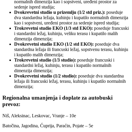
normalnih dimenzija kao i sopstveni, uređeni prostor za
sedenje ispred studija;
Dvokrevetni studio u prizemlju (1/2 std priz.):
poseduje
dva standardna ležaja, kuhinju i kupatilo normalnih dimenzija
kao i sopstveni, uređeni prostor za sedenje ispred studija;
Trokrevetni studio EKO (1/3 std EKO):
poseduje francuski
i standardni ležaj, kuhinju, veliku terasu i kupatilo malih
dimenzija dimenzija;
Dvokrevetni studio EKO (1/2 std EKO):
poseduje dva
standardna ležaja ili francuski ležaj, sopstvenu terasu, kuhinju
i kupatilo malih dimenzija;
Trokrevetni studio (1/3 studio):
poseduje francuski i
standardni ležaj, kuhinju, terasu i kupatilo normalnih
dimenzija dimenzija;
Dvokrevetni studio (1/2 studio):
poseduje dva standardna
ležaja ili francuski ležaj, terasu, kuhinju i kupatilo normalnih
dimenzija;
Regionalna umanjenja i doplate za autobuski
prevoz:
Niš, Aleksinac, Leskovac, Vranje – 10e
Batočina, Jagodina, Ćuprija, Paraćin, Pojate – 5e