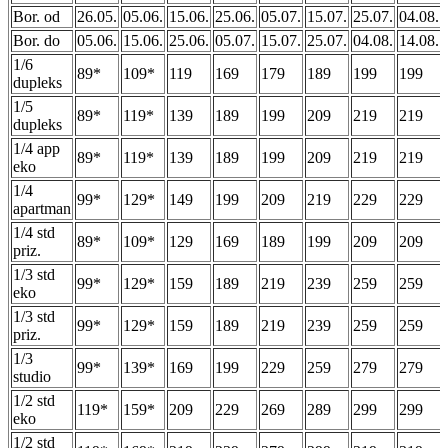
Bor. od
26.05.
05.06.
15.06.
25.06.
05.07.
15.07.
25.07.
04.08.
Bor. do
05.06.
15.06.
25.06.
05.07.
15.07.
25.07.
04.08.
14.08.
1/6
89*
109*
119
169
179
189
199
199
dupleks
1/5
89*
119*
139
189
199
209
219
219
dupleks
1/4 app
89*
119*
139
189
199
209
219
219
eko
1/4
99*
129*
149
199
209
219
229
229
apartman
1/4 std
89*
109*
129
169
189
199
209
209
priz.
1/3 std
99*
129*
159
189
219
239
259
259
eko
1/3 std
99*
129*
159
189
219
239
259
259
priz.
1/3
99*
139*
169
199
229
259
279
279
studio
1/2 std
119*
159*
209
229
269
289
299
299
eko
1/2 std