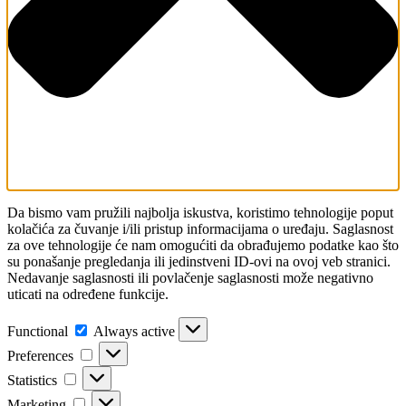
Da bismo vam pružili najbolja iskustva, koristimo tehnologije poput
kolačića za čuvanje i/ili pristup informacijama o uređaju. Saglasnost
za ove tehnologije će nam omogućiti da obrađujemo podatke kao što
su ponašanje pregledanja ili jedinstveni ID-ovi na ovoj veb stranici.
Nedavanje saglasnosti ili povlačenje saglasnosti može negativno
uticati na određene funkcije.
Functional
Functional
Always active
Preferences
Preferences
Statistics
Statistics
Marketing
Marketing