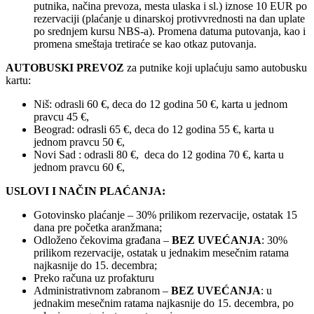
putnika, načina prevoza, mesta ulaska i sl.) iznose 10 EUR po
rezervaciji (plaćanje u dinarskoj protivvrednosti na dan uplate
po srednjem kursu NBS-a). Promena datuma putovanja, kao i
promena smeštaja tretiraće se kao otkaz putovanja.
AUTOBUSKI PREVOZ
za putnike koji uplaćuju samo autobusku
kartu:
Niš: odrasli 60 €, deca do 12 godina 50 €, karta u jednom
pravcu 45 €,
Beograd: odrasli 65 €, deca do 12 godina 55 €, karta u
jednom pravcu 50 €,
Novi Sad : odrasli 80 €, deca do 12 godina 70 €, karta u
jednom pravcu 60 €,
USLOVI I NAČIN PLAĆANJA:
Gotovinsko plaćanje – 30% prilikom rezervacije, ostatak 15
dana pre početka aranžmana;
Odloženo čekovima građana –
BEZ UVEĆANJA
: 30%
prilikom rezervacije, ostatak u jednakim mesečnim ratama
najkasnije do 15. decembra;
Preko računa uz profakturu
Administrativnom zabranom –
BEZ UVEĆANJA
: u
jednakim mesečnim ratama najkasnije do 15. decembra, po