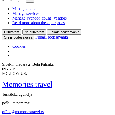
Manage options
Manage services
Manage {vendor_count} vendors
Read more about these purposes
Prihvatam
Ne prihvatam
Prikaži podešavanja
Prikaži podešavanja
Snimi podešavanja
Cookies
Skip
Srpskih vladara 2, Bela Palanka
to
09 - 20h
content
FOLLOW US:
Memories travel
Turistička agencija
pošaljite nam mail
office@memoriestravel.rs