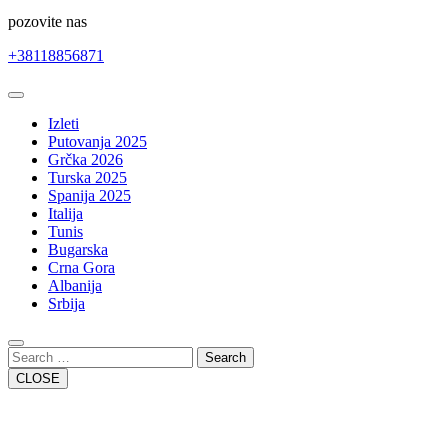
pozovite nas
+38118856871
Open
Button
Izleti
Putovanja 2025
Grčka 2026
Turska 2025
Spanija 2025
Italija
Tunis
Bugarska
Crna Gora
Albanija
Srbija
Close
Button
Search
CLOSE