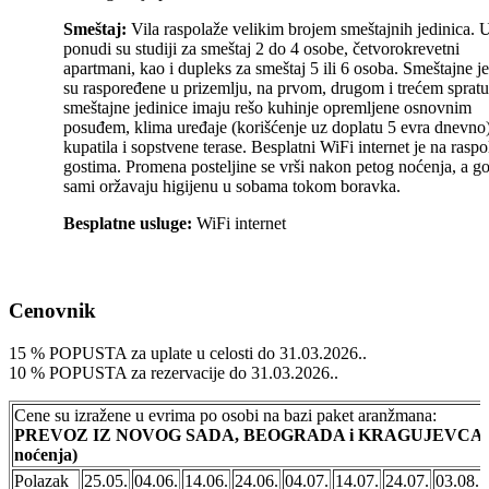
Smeštaj:
Vila raspolaže velikim brojem smeštajnih jedinica. 
ponudi su studiji za smeštaj 2 do 4 osobe, četvorokrevetni
apartmani, kao i dupleks za smeštaj 5 ili 6 osoba. Smeštajne j
su raspoređene u prizemlju, na prvom, drugom i trećem spratu
smeštajne jedinice imaju rešo kuhinje opremljene osnovnim
posuđem, klima uređaje (korišćenje uz doplatu 5 evra dnevno
kupatila i sopstvene terase. Besplatni WiFi internet je na rasp
gostima. Promena posteljine se vrši nakon petog noćenja, a go
sami oržavaju higijenu u sobama tokom boravka.
Besplatne usluge:
WiFi internet
Cenovnik
15 % POPUSTA za uplate u celosti do 31.03.2026..
10 % POPUSTA za rezervacije do 31.03.2026..
Cene su izražene u evrima po osobi na bazi paket aranžmana:
PREVOZ IZ NOVOG SADA, BEOGRADA i KRAGUJEVCA + 
noćenja)
Polazak
25.05.
04.06.
14.06.
24.06.
04.07.
14.07.
24.07.
03.08.