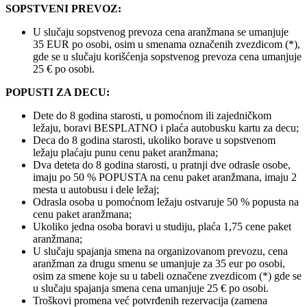
SOPSTVENI PREVOZ:
U slučaju sopstvenog prevoza cena aranžmana se umanjuje
35 EUR po osobi, osim u smenama označenih zvezdicom (*),
gde se u slučaju korišćenja sopstvenog prevoza cena umanjuje
25 € po osobi.
POPUSTI ZA DECU:
Dete do 8 godina starosti, u pomoćnom ili zajedničkom
ležaju, boravi BESPLATNO i plaća autobusku kartu za decu;
Deca do 8 godina starosti, ukoliko borave u sopstvenom
ležaju plaćaju punu cenu paket aranžmana;
Dva deteta do 8 godina starosti, u pratnji dve odrasle osobe,
imaju po 50 % POPUSTA na cenu paket aranžmana, imaju 2
mesta u autobusu i dele ležaj;
Odrasla osoba u pomoćnom ležaju ostvaruje 50 % popusta na
cenu paket aranžmana;
Ukoliko jedna osoba boravi u studiju, plaća 1,75 cene paket
aranžmana;
U slučaju spajanja smena na organizovanom prevozu, cena
aranžman za drugu smenu se umanjuje za 35 eur po osobi,
osim za smene koje su u tabeli označene zvezdicom (*) gde se
u slučaju spajanja smena cena umanjuje 25 € po osobi.
Troškovi promena već potvrđenih rezervacija (zamena