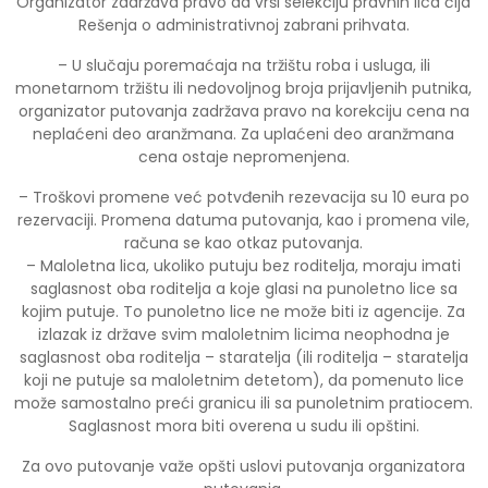
Organizator zadržava pravo da vrši selekciju pravnih lica čija
Rešenja o administrativnoj zabrani prihvata.
– U slučaju poremaćaja na tržištu roba i usluga, ili
monetarnom tržištu ili nedovoljnog broja prijavljenih putnika,
organizator putovanja zadržava pravo na korekciju cena na
neplaćeni deo aranžmana. Za uplaćeni deo aranžmana
cena ostaje nepromenjena.
– Troškovi promene već potvđenih rezevacija su 10 eura po
rezervaciji. Promena datuma putovanja, kao i promena vile,
računa se kao otkaz putovanja.
– Maloletna lica, ukoliko putuju bez roditelja, moraju imati
saglasnost oba roditelja a koje glasi na punoletno lice sa
kojim putuje. To punoletno lice ne može biti iz agencije. Za
izlazak iz države svim maloletnim licima neophodna je
saglasnost oba roditelja – staratelja (ili roditelja – staratelja
koji ne putuje sa maloletnim detetom), da pomenuto lice
može samostalno preći granicu ili sa punoletnim pratiocem.
Saglasnost mora biti overena u sudu ili opštini.
Za ovo putovanje važe opšti uslovi putovanja organizatora