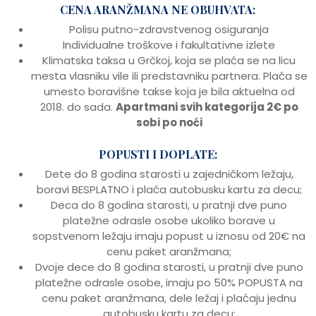
CENA ARANŽMANA NE OBUHVATA:
Polisu putno-zdravstvenog osiguranja
Individualne troškove i fakultativne izlete
Klimatska taksa u Grčkoj, koja se plaća se na licu
mesta vlasniku vile ili predstavniku partnera. Plaća se
umesto boravišne takse koja je bila aktuelna od
2018. do sada.
Apartmani svih kategorija 2€ po
sobi po noći
POPUSTI I DOPLATE:
Dete do 8 godina starosti u zajedničkom ležaju,
boravi BESPLATNO i plaća autobusku kartu za decu;
Deca do 8 godina starosti, u pratnji dve puno
platežne odrasle osobe ukoliko borave u
sopstvenom ležaju imaju popust u iznosu od 20€ na
cenu paket aranžmana;
Dvoje dece do 8 godina starosti, u pratnji dve puno
platežne odrasle osobe, imaju po 50% POPUSTA na
cenu paket aranžmana, dele ležaj i plaćaju jednu
autobusku kartu za decu;