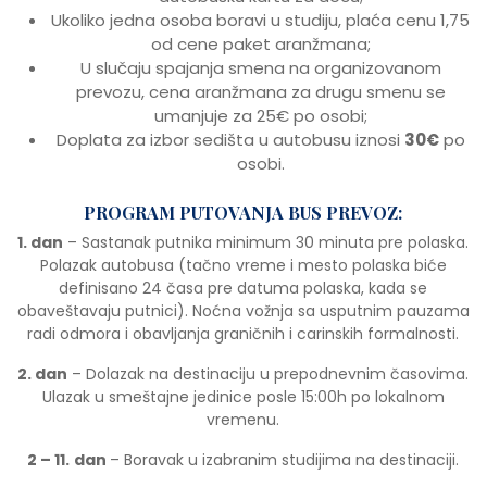
Ukoliko jedna osoba boravi u studiju, plaća cenu 1,75
od cene paket aranžmana;
U slučaju spajanja smena na organizovanom
prevozu, cena aranžmana za drugu smenu se
umanjuje za 25€ po osobi;
Doplata za izbor sedišta u autobusu iznosi
30€
po
osobi.
PROGRAM PUTOVANJA BUS PREVOZ:
1. dan
– Sastanak putnika minimum 30 minuta pre polaska.
Polazak autobusa (tačno vreme i mesto polaska biće
definisano 24 časa pre datuma polaska, kada se
obaveštavaju putnici). Noćna vožnja sa usputnim pauzama
radi odmora i obavljanja graničnih i carinskih formalnosti.
2. dan
– Dolazak na destinaciju u prepodnevnim časovima.
Ulazak u smeštajne jedinice posle 15:00h po lokalnom
vremenu.
2 – 11.
dan
– Boravak u izabranim studijima na destinaciji.