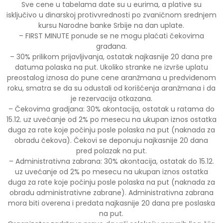
Sve cene u tabelama date su u eurima, a plative su
isključivo u dinarskoj protivvrednosti po zvaničnom srednjem
kursu Narodne banke Srbije na dan uplate.
– FIRST MINUTE ponude se ne mogu plaćati čekovima
građana.
– 30% prilikom prijavljivanja, ostatak najkasnije 20 dana pre
datuma polaska na put. Ukoliko stranke ne izvrše uplatu
preostalog iznosa do pune cene aranžmana u predviđenom
roku, smatra se da su odustali od korišćenja aranžmana i da
je rezervacija otkazana.
– Čekovima gradjana: 30% akontacija, ostatak u ratama do
15.12. uz uvećanje od 2% po mesecu na ukupan iznos ostatka
duga za rate koje počinju posle polaska na put (naknada za
obradu čekova). Čekovi se deponuju najkasnije 20 dana
pred polazak na put.
– Administrativna zabrana: 30% akontacija, ostatak do 15.12.
uz uvećanje od 2% po mesecu na ukupan iznos ostatka
duga za rate koje počinju posle polaska na put (naknada za
obradu administrativne zabrane). Administrativna zabrana
mora biti overena i predata najkasnije 20 dana pre poslaska
na put.