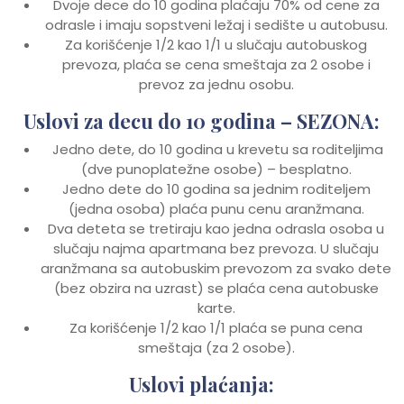
Dvoje dece do 10 godina plaćaju 70% od cene za
odrasle i imaju sopstveni ležaj i sedište u autobusu.
Za korišćenje 1/2 kao 1/1 u slučaju autobuskog
prevoza, plaća se cena smeštaja za 2 osobe i
prevoz za jednu osobu.
Uslovi za decu do 10 godina – SEZONA:
Jedno dete, do 10 godina u krevetu sa roditeljima
(dve punoplatežne osobe) – besplatno.
Jedno dete do 10 godina sa jednim roditeljem
(jedna osoba) plaća punu cenu aranžmana.
Dva deteta se tretiraju kao jedna odrasla osoba u
slučaju najma apartmana bez prevoza. U slučaju
aranžmana sa autobuskim prevozom za svako dete
(bez obzira na uzrast) se plaća cena autobuske
karte.
Za korišćenje 1/2 kao 1/1 plaća se puna cena
smeštaja (za 2 osobe).
Uslovi plaćanja: