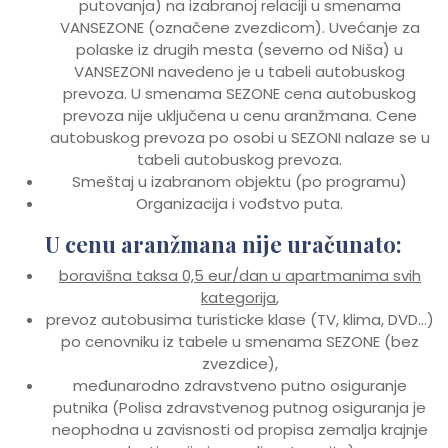
putovanja) na izabranoj relaciji u smenama
VANSEZONE (označene zvezdicom). Uvećanje za
polaske iz drugih mesta (severno od Niša) u
VANSEZONI navedeno je u tabeli autobuskog
prevoza. U smenama SEZONE cena autobuskog
prevoza nije uključena u cenu aranžmana. Cene
autobuskog prevoza po osobi u SEZONI nalaze se u
tabeli autobuskog prevoza.
Smeštaj u izabranom objektu (po programu)
Organizacija i vođstvo puta.
U cenu aranžmana nije uračunato:
boravišna taksa 0,5 eur/dan u apartmanima svih
kategorija
,
prevoz autobusima turisticke klase (TV, klima, DVD…)
po cenovniku iz tabele u smenama SEZONE (bez
zvezdice),
međunarodno zdravstveno putno osiguranje
putnika (Polisa zdravstvenog putnog osiguranja je
neophodna u zavisnosti od propisa zemalja krajnje