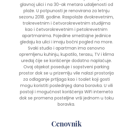
glavnoj ulici i na 30-ak metara udaljenosti od
plaže. U potpunosti je renovirana za letnju
sezonu 2018. godine. Raspolaže dvokrevetnim,
trokrevetnim i četvorokrevetnim studijima
kao i četvorokrevetnim i petokrevetnim
apartmanima. Pojedine smeštajne jedinice
gledaju ka ulici i imaju bočni pogled na more.
Svaki studio i apartman ima osnovno
opremljenu kuhinju, kupatilo, terasu, TV i klima
uređaj čije se korišćenje dodatno naplaćuje.
Ovaj objekat poseduje i sopstveni parking
prostor dok se u prizemlju vile nalazi prostorija
za odlaganje prtljaga kao i toalet koji gosti
mogu koristiti poslednjeg dana boravka. U vili
postoji i mogućnost korišćenja WiFi interneta
dok se promena posteljine vrši jednom u toku
boravka.
Cenovnik