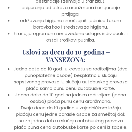
destinacije i zemalja u tranzitu),
osiguranje od otkaza aranžmana i osiguranje
prtljaga,
održavanje higijene smeštajnih jedinica tokom
boravka kao i sredstva za higijenu,
hrana, programom nenavedene usluge, individualni i
ostali troškovi putnika.
Uslovi za decu do 10 godina –
VANSEZONA:
Jedno dete do 10 god., u krevetu sa roditeljima (dve
punoplatežne osobe) besplatno u slučaju
sopstvenog prevoza. U slučaju autobuskog prevoza
plaća samo punu cenu autobuske karte.
Jedno dete do 10 god. sa jednim roditeljem (jedna
osoba) plaća punu cenu aranžmana.
Dvoje dece do 10 godina u zajedničkom ležaju,
plaćaju cenu jedne odrasle osobe za smeštaj dok
se za jedno dete u slučaju autobuskog prevoza
plaća puna cena autobuske karte po ceni iz tabele.