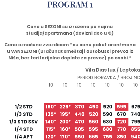
PROGRAM 1
Cene u SEZONI su izražene po najmu
studija/apartmana (devizni deo u
€)
Cene ozna
č
ene zvezdicom * su cene paket aranžmana
u VANSEZONI (ura
č
unat smeštaj i autobuski prevoz iz
Niša, bez teritorijalne doplate za prevoz) po osobi.*
Vila Dias lux / Leptok
PERIOD BORAVKA / BROJ N
10
10
10
10
10
10
10
26.05
05.06
15.06
25.06
05.07
15.07
25.0
TIP/STRUKTURA
05.06
15.06
25.06
05.07
15.07
25.07
04.0
1/2 STD
160*
225*
370
450
520
595
67
1/3 STD
135*
195*
440
520
590
670
74
1/3 STD SSV
140*
200*
470
560
630
720
79
1/4 STD
115*
160*
505
595
680
770
85
1/4 APT
120*
170*
550
665
755
850
94