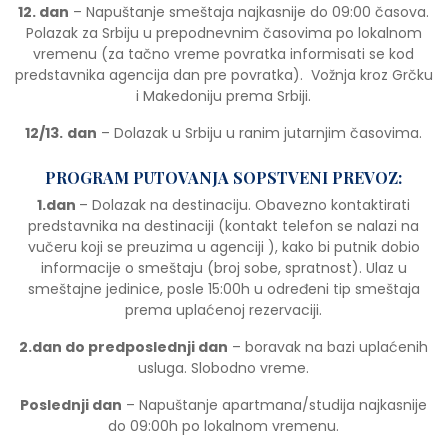
12. dan
– Napuštanje smeštaja najkasnije do 09:00 časova.
Polazak za Srbiju u prepodnevnim časovima po lokalnom
vremenu (za tačno vreme povratka informisati se kod
predstavnika agencija dan pre povratka). Vožnja kroz Grčku
i Makedoniju prema Srbiji.
12/13.
dan
– Dolazak u Srbiju u ranim jutarnjim časovima.
PROGRAM PUTOVANJA SOPSTVENI PREVOZ:
1.dan
– Dolazak na destinaciju. Obavezno kontaktirati
predstavnika na destinaciji (kontakt telefon se nalazi na
vučeru koji se preuzima u agenciji ), kako bi putnik dobio
informacije o smeštaju (broj sobe, spratnost). Ulaz u
smeštajne jedinice, posle 15:00h u određeni tip smeštaja
prema uplaćenoj rezervaciji.
2.dan do predposlednji dan
– boravak na bazi uplaćenih
usluga. Slobodno vreme.
Poslednji dan
– Napuštanje apartmana/studija najkasnije
do 09:00h po lokalnom vremenu.