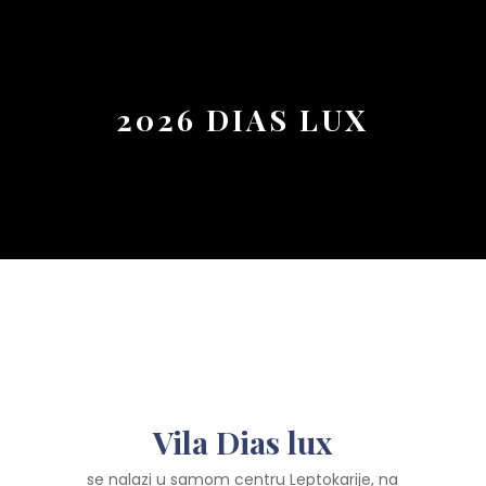
Button
2026 DIAS LUX
Vila Dias lux
se nalazi u samom centru Leptokarije, na