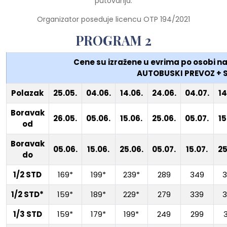
putovanja.
Organizator poseduje licencu OTP 194/2021
PROGRAM 2
Cene su izražene u evrima po osobi 
AUTOBUSKI PREVOZ + S
Polazak
25.05.
04.06.
14.06.
24.06.
04.07.
14
Boravak
26.05.
05.06.
15.06.
25.06.
05.07.
15
od
Boravak
05.06.
15.06.
25.06.
05.07.
15.07.
25
do
1/2 STD
169*
199*
239*
289
349
1/2 STD*
159*
189*
229*
279
339
1/3 STD
159*
179*
199*
249
299