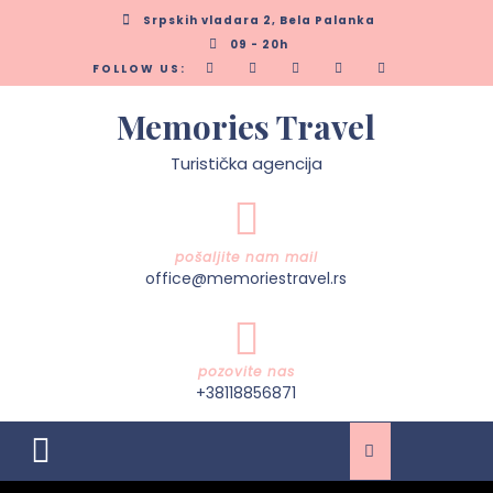
Skip
Srpskih vladara 2, Bela Palanka
to
09 - 20h
content
FOLLOW US:
Memories Travel
Turistička agencija
pošaljite nam mail
office@memoriestravel.rs
pozovite nas
+38118856871
Open