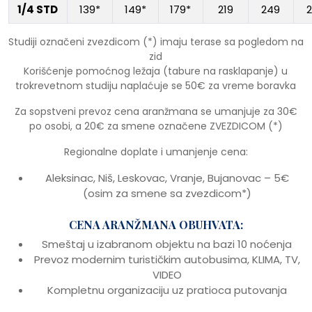
1/4 STD
139*
149*
179*
219
249
Studiji označeni zvezdicom (*) imaju terase sa pogledom na
zid
Korišćenje pomoćnog ležaja (tabure na rasklapanje) u
trokrevetnom studiju naplaćuje se 50€ za vreme boravka
Za sopstveni prevoz cena aranžmana se umanjuje za 30€
po osobi, a 20€ za smene označene ZVEZDICOM (*)
Regionalne doplate i umanjenje cena:
Aleksinac, Niš, Leskovac, Vranje, Bujanovac – 5€
(osim za smene sa zvezdicom*)
CENA ARANŽMANA OBUHVATA:
Smeštaj u izabranom objektu na bazi 10 noćenja
Prevoz modernim turističkim autobusima, KLIMA, TV,
VIDEO
Kompletnu organizaciju uz pratioca putovanja