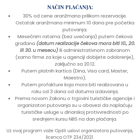
NAČIN PLAĆANJA:
30% od cene aranžmana prilikom rezervacije.
Ostatak aranžmana minimum 10 dana pre početka
putovanja;
Mesečnim ratama (bez uvećanja) putem čekova
građana
(datum realizacije čekova mora biti 10., 20.
ili 30. u mesecu)
ili administrativnom zabranom
(samo firme za koje u agenciji dobijete odobrenje),
zaključno sa 20.12.
Putem platnih kartica (Dina, Visa card, Master,
Maestro);
Putem profakture koja mora biti realizovana u
roku od 3 dana od datuma izdavanja;
Prema novom Zakonu o trgovini turističke agencije i
organizatori putovanja su u obavezi da naplaćuju
turističke usluge u dinarskoj protivvrednosti po
srednjem kursu NBS na dan plaćanja.
Uz ovaj program važe Opšti uslovi organizatora putovanja,
licenca OTP 234/2021.