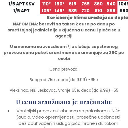
1/5 APT SSV
110*
150*
615
765
860
940
104
1/5 APT
105*
145*
585
720
810
895
99
Korišćenje klima uređaja se dopl
NAPOMENA: boravišna taksa 2 eura po danu po
smeštajnoj jedinici nije uključena u cenu i plaća se u
agen
ciji.
U smenama sa zvezdicom *, u slučaju sopstvenog
prevoza cena paket aranžmana se umanjuje za 25€ po
osobi
Cena prevoza:
Beograd 75e , deca(do 9.99) -65e
Aleksinac, Niš, Leskovac, Vranje 65e, deca(do 9.99) -55
U cenu aranžmana je uračunato:
Vanlinijski prevoz autobusom sa polaskom iz Niša
(audio, video opremljenosti, prosečne udobnosti,
bez obuhvaćenih usluga pića, hrane i dr. tokom