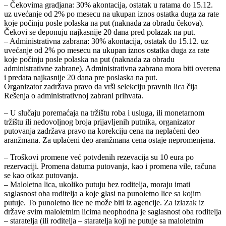
– Čekovima gradjana: 30% akontacija, ostatak u ratama do 15.12.
uz uvećanje od 2% po mesecu na ukupan iznos ostatka duga za rate
koje počinju posle polaska na put (naknada za obradu čekova).
Čekovi se deponuju najkasnije 20 dana pred polazak na put.
– Administrativna zabrana: 30% akontacija, ostatak do 15.12. uz
uvećanje od 2% po mesecu na ukupan iznos ostatka duga za rate
koje počinju posle polaska na put (naknada za obradu
administrativne zabrane). Administrativna zabrana mora biti overena
i predata najkasnije 20 dana pre poslaska na put.
Organizator zadržava pravo da vrši selekciju pravnih lica čija
Rešenja o administrativnoj zabrani prihvata.
– U slučaju poremaćaja na tržištu roba i usluga, ili monetarnom
tržištu ili nedovoljnog broja prijavljenih putnika, organizator
putovanja zadržava pravo na korekciju cena na neplaćeni deo
aranžmana. Za uplaćeni deo aranžmana cena ostaje nepromenjena.
– Troškovi promene već potvđenih rezevacija su 10 eura po
rezervaciji. Promena datuma putovanja, kao i promena vile, računa
se kao otkaz putovanja.
– Maloletna lica, ukoliko putuju bez roditelja, moraju imati
saglasnost oba roditelja a koje glasi na punoletno lice sa kojim
putuje. To punoletno lice ne može biti iz agencije. Za izlazak iz
države svim maloletnim licima neophodna je saglasnost oba roditelja
– staratelja (ili roditelja – staratelja koji ne putuje sa maloletnim