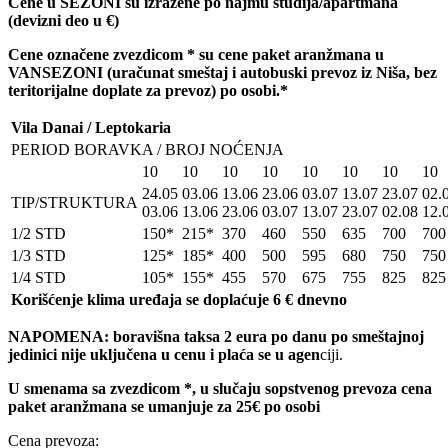
Cene u SEZONI su izražene po najmu studija/apartmana
(devizni deo u
€)
Cene ozna
č
ene zvezdicom * su cene paket aranžmana u
VANSEZONI (ura
č
unat smeštaj i autobuski prevoz iz Niša, bez
teritorijalne doplate za prevoz) po osobi.*
Vila Danai / Leptokaria
PERIOD BORAVKA / BROJ NOĆENJA
10
10
10
10
10
10
10
10
24.05
03.06
13.06
23.06
03.07
13.07
23.07
02.
TIP/STRUKTURA
03.06
13.06
23.06
03.07
13.07
23.07
02.08
12.
1/2 STD
150*
215*
370
460
550
635
700
700
1/3 STD
125*
185*
400
500
595
680
750
750
1/4 STD
105*
155*
455
570
675
755
825
825
Korišćenje klima uređaja se doplaćuje 6 € dnevno
NAPOMENA: boravišna taksa 2 eura po danu po smeštajnoj
jedinici nije uključena u cenu i plaća se u agen
ciji.
U smenama sa zvezdicom *, u slučaju sopstvenog prevoza cena
paket aranžmana se umanjuje za 25€ po osobi
Cena prevoza: