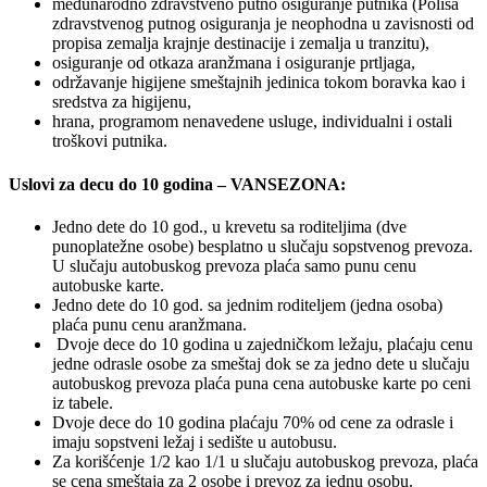
međunarodno zdravstveno putno osiguranje putnika (Polisa
zdravstvenog putnog osiguranja je neophodna u zavisnosti od
propisa zemalja krajnje destinacije i zemalja u tranzitu),
osiguranje od otkaza aranžmana i osiguranje prtljaga,
održavanje higijene smeštajnih jedinica tokom boravka kao i
sredstva za higijenu,
hrana, programom nenavedene usluge, individualni i ostali
troškovi putnika.
Uslovi za decu do 10 godina – VANSEZONA:
Jedno dete do 10 god., u krevetu sa roditeljima (dve
punoplatežne osobe) besplatno u slučaju sopstvenog prevoza.
U slučaju autobuskog prevoza plaća samo punu cenu
autobuske karte.
Jedno dete do 10 god. sa jednim roditeljem (jedna osoba)
plaća punu cenu aranžmana.
Dvoje dece do 10 godina u zajedničkom ležaju, plaćaju cenu
jedne odrasle osobe za smeštaj dok se za jedno dete u slučaju
autobuskog prevoza plaća puna cena autobuske karte po ceni
iz tabele.
Dvoje dece do 10 godina plaćaju 70% od cene za odrasle i
imaju sopstveni ležaj i sedište u autobusu.
Za korišćenje 1/2 kao 1/1 u slučaju autobuskog prevoza, plaća
se cena smeštaja za 2 osobe i prevoz za jednu osobu.