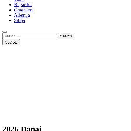
Bugarska
Crna Gora
Albanija
Srbija
Close
Button
Search
CLOSE
2026 Danai