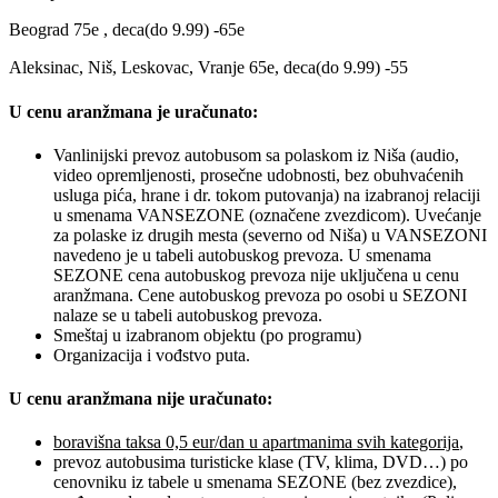
Beograd 75e , deca(do 9.99) -65e
Aleksinac, Niš, Leskovac, Vranje 65e, deca(do 9.99) -55
U cenu aranžmana je uračunato:
Vanlinijski prevoz autobusom sa polaskom iz Niša (audio,
video opremljenosti, prosečne udobnosti, bez obuhvaćenih
usluga pića, hrane i dr. tokom putovanja) na izabranoj relaciji
u smenama VANSEZONE (označene zvezdicom). Uvećanje
za polaske iz drugih mesta (severno od Niša) u VANSEZONI
navedeno je u tabeli autobuskog prevoza. U smenama
SEZONE cena autobuskog prevoza nije uključena u cenu
aranžmana. Cene autobuskog prevoza po osobi u SEZONI
nalaze se u tabeli autobuskog prevoza.
Smeštaj u izabranom objektu (po programu)
Organizacija i vođstvo puta.
U cenu aranžmana nije uračunato:
boravišna taksa 0,5 eur/dan u apartmanima svih kategorija
,
prevoz autobusima turisticke klase (TV, klima, DVD…) po
cenovniku iz tabele u smenama SEZONE (bez zvezdice),