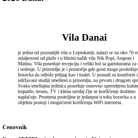
Vila Danai
je jedna od poznatijih vila u Leptokariji, nalazi se na oko 70 
udaljenosti od plaže i u blizini naših vila Nik Popi, Aegean i
Matina. Vila poseduje recepciju i veliki hol sa garniturama z
i sedenje. U prizemlju je i prostorija gde gosti mogu poslednj
boravka da odlože prtljag kao i toalet. U ponudi su komforni i
održavani studiji smešteni u prizemlju, na prvom i drugom spr
Svaka smeštajna jedinica poseduje osnovno opremljenu kuhin
kupatilo, terasu, TV i klima uređaj čije se korišćenje dodatno
naplaćuje. Promena posteljine je jedanput u toku boravka a u
objektu postoji i mogućnost korišćenja WiFi interneta.
Cenovnik