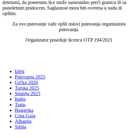
detetom), da pomenuto lice može samostalno preći granicu ili sa
punoletnim pratiocem. Saglasnost mora biti overena u sudu ili
opštini.
Za ovo putovanje važe opšti uslovi putovanja organizatora
putovanja.
Organizator poseduje licencu OTP 194/2021
Izleti
Putovanja 2025
Grčka 2026
Turska 2025
Spanija 2025
Italija
Tunis
Bugarska
Crna Gora
Albanija
Srbija
...