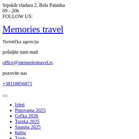
Skip
Srpskih vladara 2, Bela Palanka
to
09 - 20h
content
FOLLOW US:
Memories travel
Turistička agencija
pošaljite nam mail
office@memoriestravel.rs
pozovite nas
+38118856871
Open
Button
Izleti
Putovanja 2025
Grčka 2026
Turska 2025
Spanija 2025
Italija
Tunis