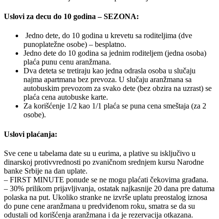
Uslovi za decu do 10 godina – SEZONA:
Jedno dete, do 10 godina u krevetu sa roditeljima (dve
punoplatežne osobe) – besplatno.
Jedno dete do 10 godina sa jednim roditeljem (jedna osoba)
plaća punu cenu aranžmana.
Dva deteta se tretiraju kao jedna odrasla osoba u slučaju
najma apartmana bez prevoza. U slučaju aranžmana sa
autobuskim prevozom za svako dete (bez obzira na uzrast) se
plaća cena autobuske karte.
Za korišćenje 1/2 kao 1/1 plaća se puna cena smeštaja (za 2
osobe).
Uslovi plaćanja:
Sve cene u tabelama date su u eurima, a plative su isključivo u
dinarskoj protivvrednosti po zvaničnom srednjem kursu Narodne
banke Srbije na dan uplate.
– FIRST MINUTE ponude se ne mogu plaćati čekovima građana.
– 30% prilikom prijavljivanja, ostatak najkasnije 20 dana pre datuma
polaska na put. Ukoliko stranke ne izvrše uplatu preostalog iznosa
do pune cene aranžmana u predviđenom roku, smatra se da su
odustali od korišćenja aranžmana i da je rezervacija otkazana.