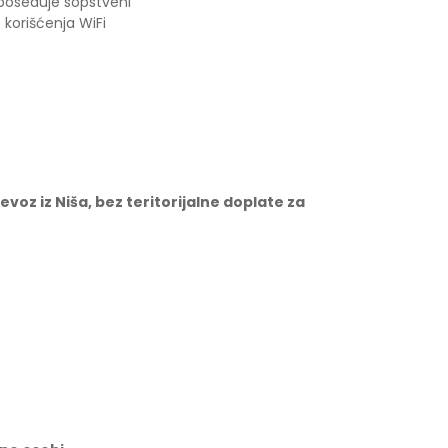
 poseduje sopstveni
 korišćenja WiFi
voz iz Niša, bez teritorijalne doplate za