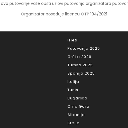
 ovo putovanje važe opšti uslovi putovanja organizatora putovan
Organizator poseduje licencu OTP 194/2021
Izleti
Putovanja 2025
Grčka 2026
Turska 2025
Spanija 2025
Italija
Tunis
Bugarska
Crna Gora
Albanija
Srbija