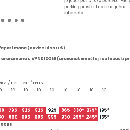
je jedanput u toku boravka. Vila
parking prostor kao i mogućnost
interneta.
2
3
4
5
a/apartmana (devizni deo u
€)
t aranžmana u VANSEZONI (ura
č
unat smeštaj i autobuski pre
VKA / BROJ NOĆENJA
0
10
10
10
10
10
10
10
10
.06
09.07
19.07
29.07
08.08
18.08
28.08
07.09
17.09
.07
19.07
29.07
08.08
18.08
28.08
07.09
17.09
27.09
90
795
925
925
925
865
330*
275*
195*
60
860
995
995
995
930
295*
245*
165*
u cenu