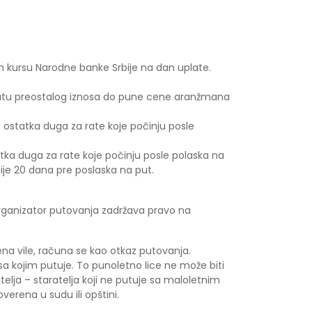
m kursu Narodne banke Srbije na dan uplate.
uplatu preostalog iznosa do pune cene aranžmana
ostatka duga za rate koje počinju posle
tka duga za rate koje počinju posle polaska na
je 20 dana pre poslaska na put.
, organizator putovanja zadržava pravo na
na vile, računa se kao otkaz putovanja.
 sa kojim putuje. To punoletno lice ne može biti
itelja – staratelja koji ne putuje sa maloletnim
erena u sudu ili opštini.