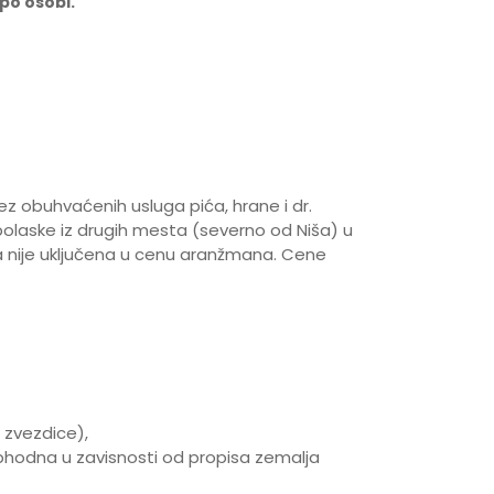
po osobi.
z obuhvaćenih usluga pića, hrane i dr.
laske iz drugih mesta (severno od Niša) u
nije uključena u cenu aranžmana. Cene
 zvezdice),
hodna u zavisnosti od propisa zemalja