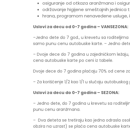
osiguranje od otkaza aranžmana i osigura
održavanje higijene smeštajnih jedinica 
hrana, programom nenavedene usluge, indi
Uslovi za decu od 0-7 godina – VANSEZONA:
–Jedno dete do 7 god., u krevetu sa roditeljim
samo punu cenu autobuske karte. – Jedno dete
– Dvoje dece do 7 godina u zajedničkom ležaju,
cena autobuske karte po ceni iz tabele.
Dvoje dece do 7 godina plaćaju 70% od cene za o
– Za korišćenje 1/2 kao 1/1 u slučaju autobusko
Uslovi za decu do 0-7 godina – SEZONA:
– Jedno dete, do 7 godina u krevetu sa roditel
punu cenu aranžmana.
– Dva deteta se tretiraju kao jedna odrasla o
obzira na uzrast) se plaća cena autobuske kart