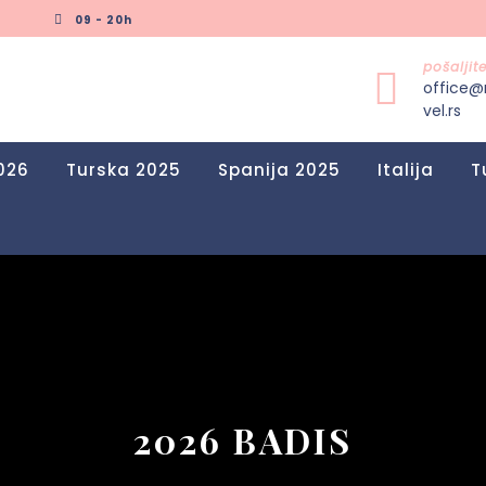
09 - 20h
pošalji
office@
vel.rs
026
Turska 2025
Spanija 2025
Italija
T
2026 BADIS