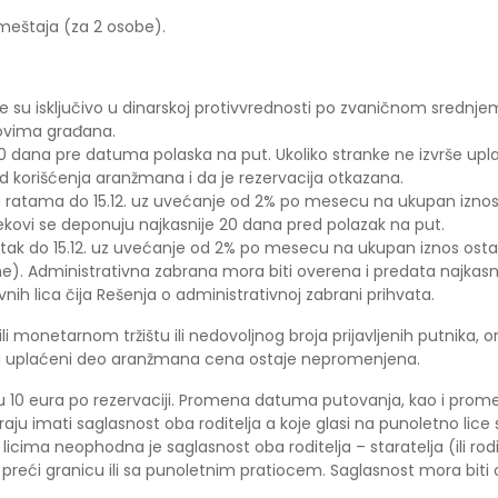
smeštaja (za 2 osobe).
 su isključivo u dinarskoj protivvrednosti po zvaničnom srednje
ovima građana.
je 20 dana pre datuma polaska na put. Ukoliko stranke ne izvrše 
d korišćenja aranžmana i da je rezervacija otkazana.
 ratama do 15.12. uz uvećanje od 2% po mesecu na ukupan iznos 
kovi se deponuju najkasnije 20 dana pred polazak na put.
atak do 15.12. uz uvećanje od 2% po mesecu na ukupan iznos osta
). Administrativna zabrana mora biti overena i predata najkasni
nih lica čija Rešenja o administrativnoj zabrani prihvata.
ili monetarnom tržištu ili nedovoljnog broja prijavljenih putnika
a uplaćeni deo aranžmana cena ostaje nepromenjena.
 10 eura po rezervaciji. Promena datuma putovanja, kao i prome
oraju imati saglasnost oba roditelja a koje glasi na punoletno lice
 licima neophodna je saglasnost oba roditelja – staratelja (ili rod
ći granicu ili sa punoletnim pratiocem. Saglasnost mora biti ov