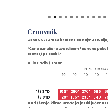
0
1
Cenovnik
Cene u SEZONI su izražene po najmu studij
*Cene ozna
č
ene zvezdicom * su cene pake
prevoz) po osobi.*
Villa Badis / Toroni
PERIOD BORA
10
10
10
10
1
20.05
30.05
09.06
19.06
29
TIP/STRUKTURA
30.05
09.06
19.06
29.06
09
1/2 STD
150*
200*
270*
585
6
1/3 STD
120*
165*
235*
640
7
Korišćenje klima uređaja je uključeno 