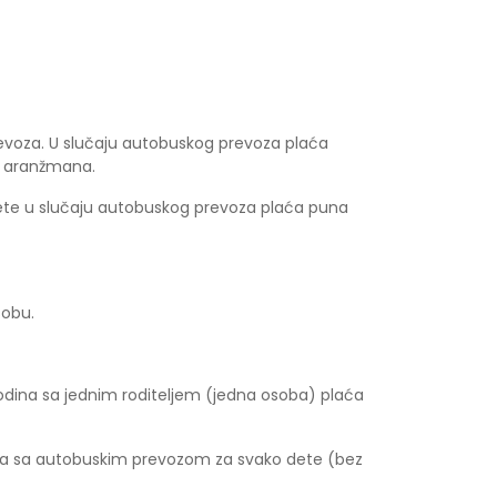
evoza. U slučaju autobuskog prevoza plaća
u aranžmana.
dete u slučaju autobuskog prevoza plaća puna
sobu.
odina sa jednim roditeljem (jedna osoba) plaća
ana sa autobuskim prevozom za svako dete (bez