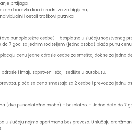
nje prtljaga,
tokom boravka kao i sredstva za higijenu,
vidualni i ostali troškovi putnika.
a (dve punoplatežne osobe) – besplatno u slučaju sopstvenog pr
 do 7 god. sa jednim roditeljem (jedna osoba) plaća punu cen
 plaćaju cenu jedne odrasle osobe za smeštaj dok se za jedno 
drasle i imaju sopstveni ležaj i sedište u autobusu.
g prevoza, plaća se cena smeštaja za 2 osobe i prevoz za jednu o
jima (dve punoplatežne osobe) – besplatno. – Jedno dete do 7 g
soba u slučaju najma apartmana bez prevoza. U slučaju aranžm
e.