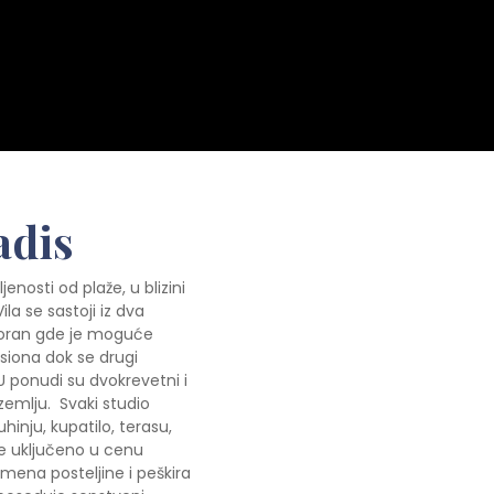
adis
nosti od plaže, u blizini
ila se sastoji iz dva
storan gde je moguće
nsiona dok se drugi
 U ponudi su dvokrevetni i
izemlju. Svaki studio
inju, kupatilo, terasu,
nje uključeno u cenu
ena posteljine i peškira