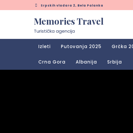
Skip
Srpskih vladara 2, Bela Palanka
to
content
Memories Travel
Turistička agencija
Izleti
Putovanja 2025
Grčka 2
Crna Gora
Albanija
Srbija