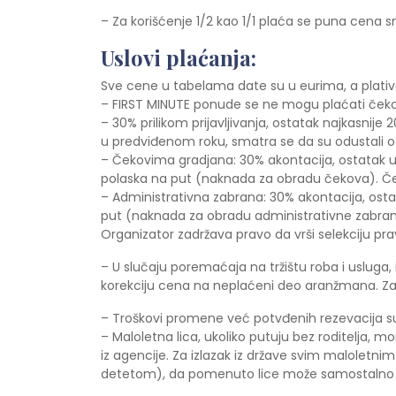
– Za korišćenje 1/2 kao 1/1 plaća se puna cena 
Uslovi plaćanja:
Sve cene u tabelama date su u eurima, a plative
– FIRST MINUTE ponude se ne mogu plaćati ček
– 30% prilikom prijavljivanja, ostatak najkasni
u predviđenom roku, smatra se da su odustali o
– Čekovima gradjana: 30% akontacija, ostatak u
polaska na put (naknada za obradu čekova). Če
– Administrativna zabrana: 30% akontacija, ost
put (naknada za obradu administrativne zabrane
Organizator zadržava pravo da vrši selekciju prav
– U slučaju poremaćaja na tržištu roba i usluga, 
korekciju cena na neplaćeni deo aranžmana. Z
– Troškovi promene već potvđenih rezevacija su
– Maloletna lica, ukoliko putuju bez roditelja, m
iz agencije. Za izlazak iz države svim maloletnim
detetom), da pomenuto lice može samostalno pre