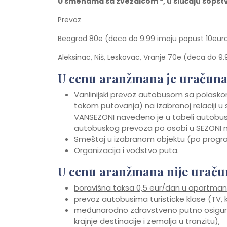
U smenama sa zvezdicom *, u slu
č
aju sopst
Prevoz
Beograd 80e (deca do 9.99 imaju popust 10eur
Aleksinac, Niš, Leskovac, Vranje 70e (deca do 9
U cenu aranžmana je uračuna
Vanlinijski prevoz autobusom sa polaskom
tokom putovanja) na izabranoj relaciji
VANSEZONI navedeno je u tabeli autobu
autobuskog prevoza po osobi u SEZONI n
Smeštaj u izabranom objektu (po prog
Organizacija i vođstvo puta.
U cenu aranžmana nije uraču
boravišna taksa 0,5 eur/dan u apartmani
prevoz autobusima turisticke klase (TV,
međunarodno zdravstveno putno osiguran
krajnje destinacije i zemalja u tranzitu),