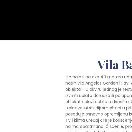
Vila B
se nalazi na oko 40 metara udalje
naših vila Angelos Garden i Fay. V
objekta – u okviru jednog je re
izvršiti uplatu doručka ili polupa
objekat nalazi dublje u dvorištu.
trokrevetni studiji smešteni u pr
poseduje osnovno opremljenu kuh
TV i klima uređaj čije je korišće
najma apartmana. Čišćenje, prom