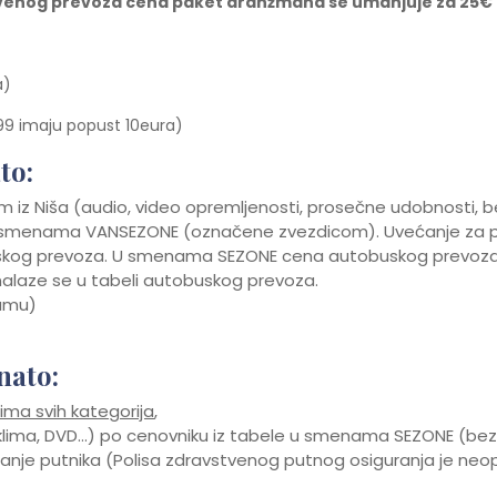
venog prevoza cena paket aranžmana se umanjuje za 25€ 
a)
.99 imaju popust 10eura)
to:
 iz Niša (audio, video opremljenosti, prosečne udobnosti, be
 u smenama VANSEZONE (označene zvezdicom). Uvećanje za po
skog prevoza. U smenama SEZONE cena autobuskog prevoza 
alaze se u tabeli autobuskog prevoza.
ramu)
nato:
ma svih kategorija
,
 klima, DVD…) po cenovniku iz tabele u smenama SEZONE (bez
je putnika (Polisa zdravstvenog putnog osiguranja je neop