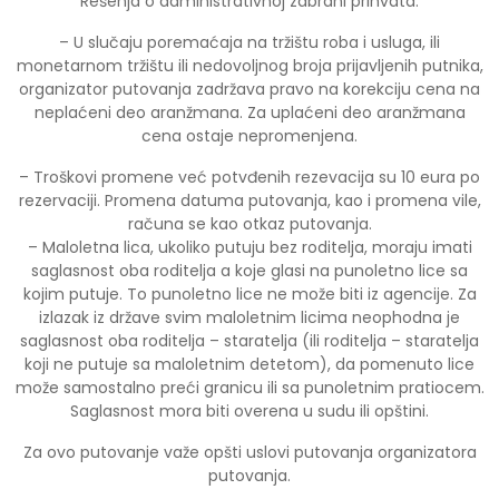
Rešenja o administrativnoj zabrani prihvata.
– U slučaju poremaćaja na tržištu roba i usluga, ili
monetarnom tržištu ili nedovoljnog broja prijavljenih putnika,
organizator putovanja zadržava pravo na korekciju cena na
neplaćeni deo aranžmana. Za uplaćeni deo aranžmana
cena ostaje nepromenjena.
– Troškovi promene već potvđenih rezevacija su 10 eura po
rezervaciji. Promena datuma putovanja, kao i promena vile,
računa se kao otkaz putovanja.
– Maloletna lica, ukoliko putuju bez roditelja, moraju imati
saglasnost oba roditelja a koje glasi na punoletno lice sa
kojim putuje. To punoletno lice ne može biti iz agencije. Za
izlazak iz države svim maloletnim licima neophodna je
saglasnost oba roditelja – staratelja (ili roditelja – staratelja
koji ne putuje sa maloletnim detetom), da pomenuto lice
može samostalno preći granicu ili sa punoletnim pratiocem.
Saglasnost mora biti overena u sudu ili opštini.
Za ovo putovanje važe opšti uslovi putovanja organizatora
putovanja.