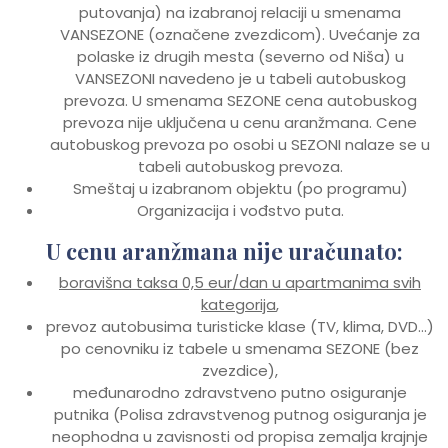
putovanja) na izabranoj relaciji u smenama
VANSEZONE (označene zvezdicom). Uvećanje za
polaske iz drugih mesta (severno od Niša) u
VANSEZONI navedeno je u tabeli autobuskog
prevoza. U smenama SEZONE cena autobuskog
prevoza nije uključena u cenu aranžmana. Cene
autobuskog prevoza po osobi u SEZONI nalaze se u
tabeli autobuskog prevoza.
Smeštaj u izabranom objektu (po programu)
Organizacija i vođstvo puta.
U cenu aranžmana nije uračunato:
boravišna taksa 0,5 eur/dan u apartmanima svih
kategorija
,
prevoz autobusima turisticke klase (TV, klima, DVD…)
po cenovniku iz tabele u smenama SEZONE (bez
zvezdice),
međunarodno zdravstveno putno osiguranje
putnika (Polisa zdravstvenog putnog osiguranja je
neophodna u zavisnosti od propisa zemalja krajnje