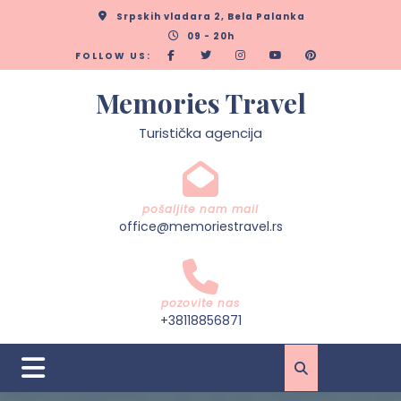
Skip
Srpskih vladara 2, Bela Palanka
to
09 - 20h
content
FOLLOW US:
Memories Travel
Turistička agencija
pošaljite nam mail
office@memoriestravel.rs
pozovite nas
+38118856871
Open