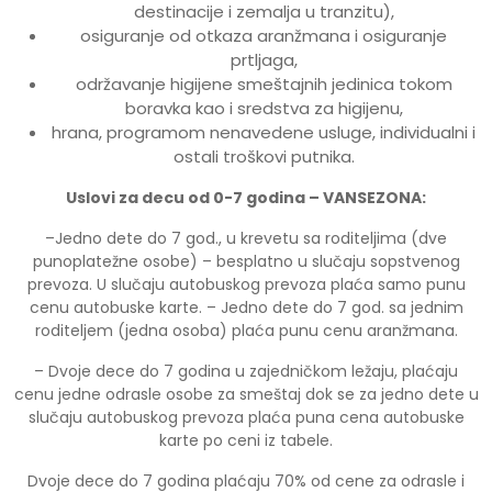
destinacije i zemalja u tranzitu),
osiguranje od otkaza aranžmana i osiguranje
prtljaga,
održavanje higijene smeštajnih jedinica tokom
boravka kao i sredstva za higijenu,
hrana, programom nenavedene usluge, individualni i
ostali troškovi putnika.
Uslovi za decu od 0-7 godina – VANSEZONA:
–Jedno dete do 7 god., u krevetu sa roditeljima (dve
punoplatežne osobe) – besplatno u slučaju sopstvenog
prevoza. U slučaju autobuskog prevoza plaća samo punu
cenu autobuske karte. – Jedno dete do 7 god. sa jednim
roditeljem (jedna osoba) plaća punu cenu aranžmana.
– Dvoje dece do 7 godina u zajedničkom ležaju, plaćaju
cenu jedne odrasle osobe za smeštaj dok se za jedno dete u
slučaju autobuskog prevoza plaća puna cena autobuske
karte po ceni iz tabele.
Dvoje dece do 7 godina plaćaju 70% od cene za odrasle i