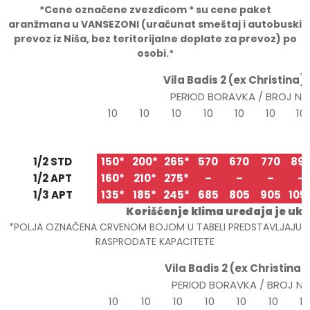
*Cene ozna
č
ene zvezdicom * su cene paket
aranžmana u VANSEZONI (ura
č
unat smeštaj i autobuski
prevoz iz Niša, bez teritorijalne doplate za prevoz) po
osobi.*
Vila Badis 2 (ex Christina) 
PERIOD BORAVKA / BROJ N
10
10
10
10
10
10
10
20.05
30.05
09.06
19.06
29.06
09.07
19.0
TIP/STRUKTURA
30.05
09.06
19.06
29.06
09.07
19.07
29.0
1/2 STD
150*
200*
265*
570
670
770
89
1/2 APT
160*
210*
275*
–
–
–
–
1/3 APT
135*
185*
245*
685
805
905
105
Korišćenje klima uređaja je ukl
*POLJA OZNAČENA CRVENOM BOJOM U TABELI PREDSTAVLJAJU
RASPRODATE KAPACITETE
Vila Badis 2 (ex Christina) 
PERIOD BORAVKA / BROJ N
10
10
10
10
10
10
10