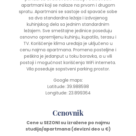
apartmani koji se nalaze na prvom i drugom
spratu. Apartmani se sastoje od spavaće sobe
sa dva standardna ležaja i izdvojenog
kuhinjskog dela sa jednim standardnim
ležajem. Sve smeštajne jedinice poseduju
osnovno opremljenu kuhinju, kupatilo, terasu i
TV. Korišćenje klima uređaja je uključeno u
cenu najma apartmana. Promena posteljine i
peškira je jedanput u toku boravka, a u vili
postoji i mogućnost korišćenja WiFi interneta.
Vila poseduje sopstveni parking prostor.
Google maps:
Latitude: 39.988598
Longitude: 23.899364
Cenovnik
Cene u SEZONI su izražene po najmu
studija/apartmana (devizni deo u
€)