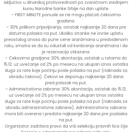
isključivo u dinarskoj protivvrednosti po zvaničnom srednjem
kursu Narodne banke Srbije na dan uplate.
– FIRST MINUTE ponude se ne mogu plaćati čekovima
građana.
– 30% prilikom prijavljivanja, ostatak najkasnije 20 dana pre
datuma polaska na put. Ukoliko stranke ne izvrše uplatu
preostalog iznosa do pune cene aranžmana u predviđenom
roku, smatra se da su odustali od korišćenja aranžmana i da
je rezervacija otkazana.
– Čekovima gradjana: 30% akontacija, ostatak u ratama do
15.12. uz uvećanje od 2% po mesecu na ukupan iznos ostatka
duga za rate koje počinju posle polaska na put (naknada za
obradu čekova). Čekovi se deponuju najkasnije 20 dana
pred polazak na put.
– Administrativna zabrana: 30% akontacija, ostatak do 15.12.
uz uvećanje od 2% po mesecu na ukupan iznos ostatka
duga za rate koje počinju posle polaska na put (naknada za
obradu administrativne zabrane). Administrativna zabrana
mora biti overena i predata najkasnije 20 dana pre poslaska
na put.
Organizator zadržava pravo da vrši selekciju pravnih lica čija