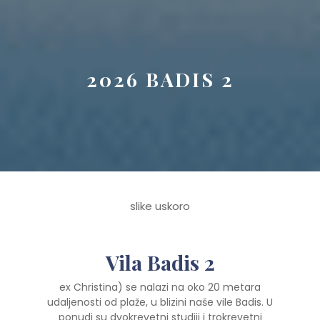
Button
2026 BADIS 2
slike uskoro
Vila Badis 2
ex Christina) se nalazi na oko 20 metara
udaljenosti od plaže, u blizini naše vile Badis. U
ponudi su dvokrevetni studiji i trokrevetni