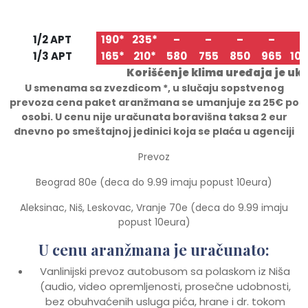
25.05
04.06
14.06
24.06
04.07
14.07
24.
TIP/STRUKTURA
04.06
14.06
24.06
04.07
14.07
24.07
03.
1/2 APT
190*
235*
–
–
–
–
–
1/3 APT
165*
210*
580
755
850
965
10
Korišćenje klima uređaja je uk
U smenama sa zvezdicom *, u slu
č
aju sopstvenog
prevoza cena paket aranžmana se umanjuje za 25€ po
osobi. U cenu nije uračunata boravišna taksa 2 eur
dnevno po smeštajnoj jedinici koja se plaća u agenciji
Prevoz
Beograd 80e (deca do 9.99 imaju popust 10eura)
Aleksinac, Niš, Leskovac, Vranje 70e (deca do 9.99 imaju
popust 10eura)
U cenu aranžmana je uračunato:
Vanlinijski prevoz autobusom sa polaskom iz Niša
(audio, video opremljenosti, prosečne udobnosti,
bez obuhvaćenih usluga pića, hrane i dr. tokom