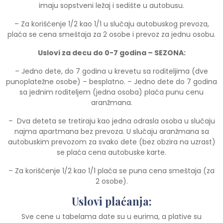
imaju sopstveni ležaj i sedište u autobusu.
– Za korišćenje 1/2 kao 1/1 u slučaju autobuskog prevoza,
plaća se cena smeštaja za 2 osobe i prevoz za jednu osobu.
Uslovi za decu do 0-7 godina – SEZONA:
– Jedno dete, do 7 godina u krevetu sa roditeljima (dve
punoplatežne osobe) – besplatno. – Jedno dete do 7 godina
sa jednim roditeljem (jedna osoba) plaća punu cenu
aranžmana.
– Dva deteta se tretiraju kao jedna odrasla osoba u slučaju
najma apartmana bez prevoza. U slučaju aranžmana sa
autobuskim prevozom za svako dete (bez obzira na uzrast)
se plaća cena autobuske karte.
– Za korišćenje 1/2 kao 1/1 plaća se puna cena smeštaja (za
2 osobe).
Uslovi plaćanja:
Sve cene u tabelama date su u eurima, a plative su