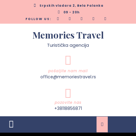
Skip
Srpskih vladara 2, Bela Palanka
to
09 - 20h
content
FOLLOW US:
Memories Travel
Turistička agencija
pošaljite nam mail
office@memoriestravel.rs
pozovite nas
+38118856871
Open