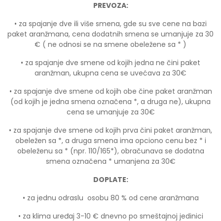
PREVOZA:
• za spajanje dve ili više smena, gde su sve cene na bazi
paket aranžmana, cena dodatnih smena se umanjuje za 30
€ ( ne odnosi se na smene obeležene sa * )
• za spajanje dve smene od kojih jedna ne čini paket
aranžman, ukupna cena se uvećava za 30€
• za spajanje dve smene od kojih obe čine paket aranžman
(od kojih je jedna smena označena *, a druga ne), ukupna
cena se umanjuje za 30€
• za spajanje dve smene od kojih prva čini paket aranžman,
obeležen sa *, a druga smena ima opciono cenu bez * i
obeleženu sa * (npr. 110/165*), obračunava se dodatna
smena označena * umanjena za 30€
DOPLATE:
• za jednu odraslu osobu 80 % od cene aranžmana
• za klima uređaj 3-10 € dnevno po smeštajnoj jedinici