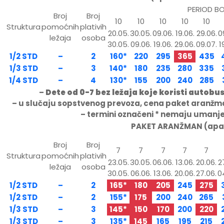
PERIOD B
Broj
Broj
10
10
10
10
10
Struktura
pomoćnih
plativih
20.05.
30.05.
09.06.
19.06.
29.06.
0
ležaja
osoba
30.05.
09.06.
19.06.
29.06.
09.07.
1
1/2 STD
–
2
160*
220
295
365
435
1/3 STD
–
3
140*
180
235
280
335
1/4 STD
–
4
130*
155
200
240
285
–
Dete od 0-7 bez ležaja koje koristi autobu
– u slučaju sopstvenog prevoza, cena paket aranžma
– termini označeni * nemaju umanje
PAKET ARANŽMAN (apart
Broj
Broj
7
7
7
7
7
Struktura
pomoćnih
plativih
23.05.
30.05.
06.06.
13.06.
20.06.
2
ležaja
osoba
30.05.
06.06.
13.06.
20.06.
27.06.
0
1/2 STD
–
2
165*
180
205
245
275
1/2 STD
–
2
155*
175
200
240
265
1/3 STD
–
3
145*
150
170
200
220
1/3 STD
–
3
135*
145
165
195
215