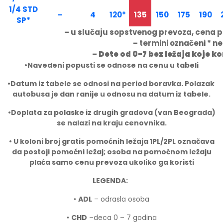
1/4 STD
–
4
120*
135
150
175
190
SP*
– u slučaju sopstvenog prevoza, cena p
– termini označeni * 
–
Dete od 0-7 bez ležaja koje k
•Navedeni popusti se odnose na cenu u tabeli
•
Datum iz tabele se odnosi na period boravka. Polazak
autobusa je dan ranije u odnosu na datum iz tabele.
•
Doplata za polaske iz drugih gradova (van Beograda)
se nalazi na kraju cenovnika.
• U koloni broj gratis pomoćnih ležaja 1PL/2PL ozna
č
ava
da postoji pomoćni ležaj; osoba na pomoćnom ležaju
plaća samo cenu prevoza ukoliko ga koristi
LEGENDA:
•
ADL
– odrasla osoba
•
CHD
–deca 0 – 7 godina