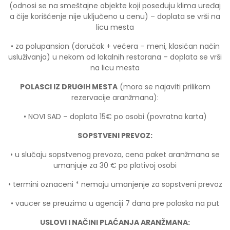
(odnosi se na smeštajne objekte koji poseduju klima uređaj
a čije korišćenje nije uključeno u cenu) – doplata se vrši na
licu mesta
• za polupansion (doručak + večera – meni, klasičan način
usluživanja) u nekom od lokalnih restorana – doplata se vrši
na licu mesta
POLASCI IZ DRUGIH MESTA
(mora se najaviti prilikom
rezervacije aranžmana):
• NOVI SAD – doplata 15€ po osobi (povratna karta)
SOPSTVENI PREVOZ:
• u slučaju sopstvenog prevoza, cena paket aranžmana se
umanjuje za 30 € po plativoj osobi
• termini oznaceni * nemaju umanjenje za sopstveni prevoz
• vaucer se preuzima u agenciji 7 dana pre polaska na put
USLOVI I NAČINI PLAĆANJA ARANŽMANA: