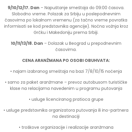
9/10/12/17. Dan
– Napuštanje smeštaja do 09:00 časova.
Slobodno vreme. Polazak za Srbiju u poslepodnevnim
časovima po lokalnom vremenu (za tačno vreme povratka
informisati se kod predstavnika agencije). Noćna vožnja kroz
Grčku i Makedoniju prema Srbiji.
10/11/13/18. Dan
– Dolazak u Beograd u prepodnevnim
časovima.
CENA ARANŽMANA PO OSOBI OBUHVATA:
• najam izabranog smeštaja na bazi 7/8/10/15 noćenja
• samo za paket aranžmane – prevoz autobusom turističke
klase na relacijama navedenim u programu putovanja
• usluge licenciranog pratioca grupe
• usluge predstavnika organizatora putovanja ili ino-partnera
na destinaciji
• troškove organizacije i realizacije aranžmana