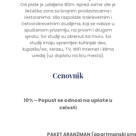
Od plaže je udaljena 80m. Ispred same vile je
šetačka zona sa brojnim prodavnicama i
restoranima. Vila raspolaže trokrevetnim i
četvorokrevetnim studijima, koji se nalaze u
spuštenom prizemlju, na prvom i drugom
spratu. Svi studiji su okrenuti ka moru. Svi
studiji imaju opremljen kuhinjski deo,
kupatilo/wc, terasu, TV, WiFi internet i klima
uređaj (uz doplatu na licu mesta).
Cenovnik
10% – Popust se odnosi na uplate u
celosti
PAKET ARANŽMAN (apartmanski smešt