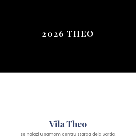
Button
2026 THEO
Vila Theo
se nalazi u samom centru starog dela Sartia.