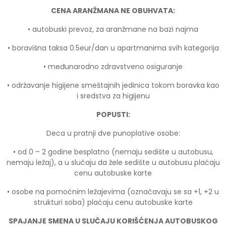
CENA ARANŽMANA NE OBUHVATA:
• autobuski prevoz, za aranžmane na bazi najma
• boravišna taksa 0.5eur/dan u apartmanima svih kategorija
• međunarodno zdravstveno osiguranje
• održavanje higijene smeštajnih jedinica tokom boravka kao
i sredstva za higijenu
POPUSTI:
Deca u pratnji dve punoplative osobe:
• od 0 – 2 godine besplatno (nemaju sedište u autobusu,
nemaju ležaj), a u slučaju da žele sedište u autobusu plaćaju
cenu autobuske karte
• osobe na pomoćnim ležajevima (označavaju se sa +1, +2 u
strukturi soba) plaćaju cenu autobuske karte
SPAJANJE SMENA U SLUČAJU KORIŠĆENJA AUTOBUSKOG