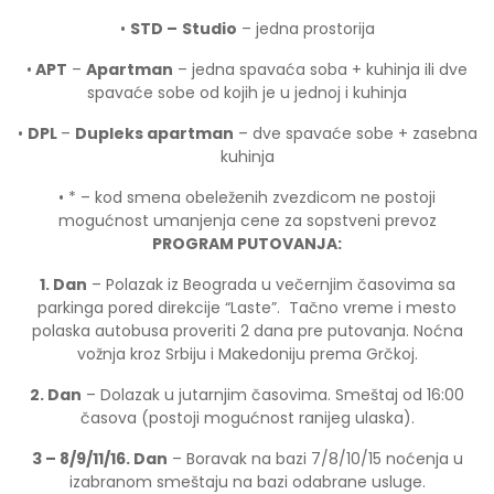
•
STD –
Studio
– jedna prostorija
•
APT
–
Apartman
– jedna spavaća soba + kuhinja ili dve
spavaće sobe od kojih je u jednoj i kuhinja
•
DPL
–
Dupleks apartman
– dve spavaće sobe + zasebna
kuhinja
• * – kod smena obeleženih zvezdicom ne postoji
mogućnost umanjenja cene za sopstveni prevoz
PROGRAM PUTOVANJA:
1. Dan
– Polazak iz Beograda u večernjim časovima sa
parkinga pored direkcije “Laste”. Tačno vreme i mesto
polaska autobusa proveriti 2 dana pre putovanja. Noćna
vožnja kroz Srbiju i Makedoniju prema Grčkoj.
2. Dan
– Dolazak u jutarnjim časovima. Smeštaj od 16:00
časova (postoji mogućnost ranijeg ulaska).
3 – 8/9/11/16. Dan
– Boravak na bazi 7/8/10/15 noćenja u
izabranom smeštaju na bazi odabrane usluge.