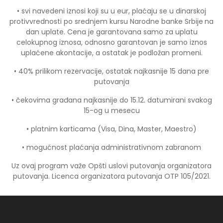
• svi navedeni iznosi koji su u eur, plaćaju se u dinarskoj
protivvrednosti po srednjem kursu Narodne banke Srbije
na
dan uplate. Cena je garantovana samo za uplatu
celokupnog iznosa, odnosno garantovan je samo iznos
uplaćene akontacije, a ostatak je podložan promeni.
• 40% prilikom rezervacije, ostatak najkasnije 15 dana pre
putovanja
• čekovima građana najkasnije do 15.12. datumirani svakog
15-og u mesecu
• platnim karticama (Visa, Dina, Master, Maestro)
• mogućnost plaćanja administrativnom zabranom
Uz ovaj program važe Opšti uslovi putovanja organizatora
putovanja. Licenca organizatora putovanja OTP 105/2021.