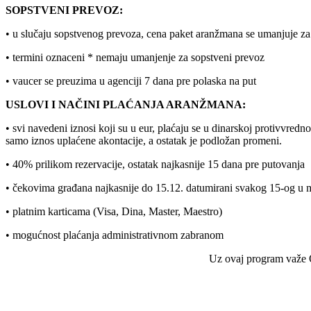
SOPSTVENI PREVOZ:
• u slučaju sopstvenog prevoza, cena paket aranžmana se umanjuje za 
• termini oznaceni * nemaju umanjenje za sopstveni prevoz
• vaucer se preuzima u agenciji 7 dana pre polaska na put
USLOVI I NAČINI PLAĆANJA ARANŽMANA:
• svi navedeni iznosi koji su u eur, plaćaju se u dinarskoj protivvred
samo iznos uplaćene akontacije, a ostatak je podložan promeni.
• 40% prilikom rezervacije, ostatak najkasnije 15 dana pre putovanja
• čekovima građana najkasnije do 15.12. datumirani svakog 15-og u 
• platnim karticama (Visa, Dina, Master, Maestro)
• mogućnost plaćanja administrativnom zabranom
Uz ovaj program važe O