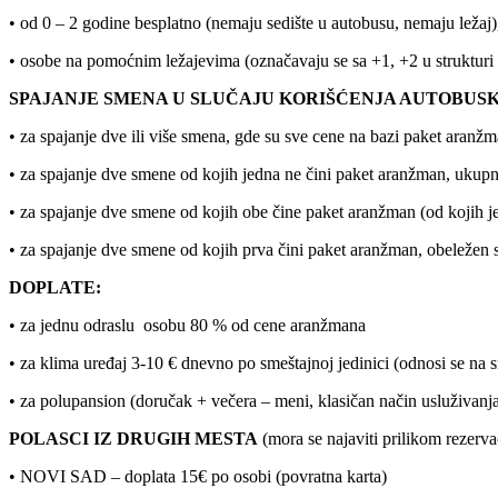
• od 0 – 2 godine besplatno (nemaju sedište u autobusu, nemaju ležaj),
• osobe na pomoćnim ležajevima (označavaju se sa +1, +2 u strukturi 
SPAJANJE SMENA U SLUČAJU KORIŠĆENJA AUTOBUS
• za spajanje dve ili više smena, gde su sve cene na bazi paket aran
• za spajanje dve smene od kojih jedna ne čini paket aranžman, ukup
• za spajanje dve smene od kojih obe čine paket aranžman (od kojih 
• za spajanje dve smene od kojih prva čini paket aranžman, obeležen
DOPLATE:
• za jednu odraslu osobu 80 % od cene aranžmana
• za klima uređaj 3-10 € dnevno po smeštajnoj jedinici (odnosi se na s
• za polupansion (doručak + večera – meni, klasičan način usluživanja
POLASCI IZ DRUGIH MESTA
(mora se najaviti prilikom rezerv
• NOVI SAD – doplata 15€ po osobi (povratna karta)