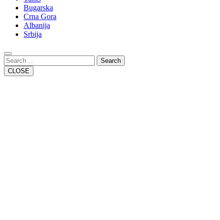
Bugarska
Crna Gora
Albanija
Srbija
Close
Button
Search
CLOSE