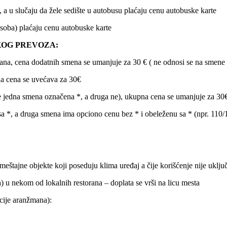
 a u slučaju da žele sedište u autobusu plaćaju cenu autobuske karte
soba) plaćaju cenu autobuske karte
KOG PREVOZA:
žmana, cena dodatnih smena se umanjuje za 30 € ( ne odnosi se na smene 
na cena se uvećava za 30€
je jedna smena označena *, a druga ne), ukupna cena se umanjuje za 30
 sa *, a druga smena ima opciono cenu bez * i obeleženu sa * (npr. 1
meštajne objekte koji poseduju klima uređaj a čije korišćenje nije uklju
) u nekom od lokalnih restorana – doplata se vrši na licu mesta
acije aranžmana):