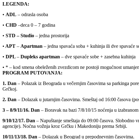
LEGENDA:
•
ADL
– odrasla osoba
•
CHD
–deca 0 – 7 godina
•
STD –
Studio
– jedna prostorija
•
APT
–
Apartman
– jedna spavaća soba + kuhinja ili dve spavaće so
•
DPL
–
Dupleks apartman
– dve spavaće sobe + zasebna kuhinja
• * – kod smena obeleženih zvezdicom ne postoji mogućnost umanjen
PROGRAM PUTOVANJA:
1. Dan
– Polazak iz Beograda u večernjim časovima sa parkinga pored
Grčkoj.
2. Dan
– Dolazak u jutarnjim časovima. Smeštaj od 16:00 časova (pos
3 – 8/9/11/16. Dan
– Boravak na bazi 7/8/10/15 noćenja u izabranom 
9/10/12/17. Dan
– Napuštanje smeštaja do 09:00 časova. Slobodno vr
agencije). Noćna vožnja kroz Grčku i Makedoniju prema Srbiji.
10/11/13/18. Dan
– Dolazak u Beograd u prepodnevnim časovima.