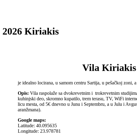
2026 Kiriakis
Vila Kiriakis
je idealno locirana, u samom centru Sartija, u pešačkoj zoni, 
Opis:
Vila raspolaže sa dvokrevetnim i trokrevetnim studijima
kuhinjski deo, skromno kupatilo, trem terasu, TV, WiFi interne
licu mesta, od 5€ dnevno u Junu i Septembru, a u Julu i Avgus
aranžmana).
Google maps:
Latitude: 40.095635
Longitude: 23.978781