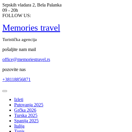
Skip
Srpskih vladara 2, Bela Palanka
to
09 - 20h
content
FOLLOW US:
Memories travel
Turistička agencija
pošaljite nam mail
office@memoriestravel.rs
pozovite nas
+38118856871
Open
Button
Izleti
Putovanja 2025
Grčka 2026
Turska 2025
Spanija 2025
Italija
Tunis