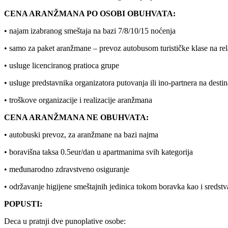
CENA ARANŽMANA PO OSOBI OBUHVATA:
• najam izabranog smeštaja na bazi 7/8/10/15 noćenja
• samo za paket aranžmane – prevoz autobusom turističke klase na r
• usluge licenciranog pratioca grupe
• usluge predstavnika organizatora putovanja ili ino-partnera na destin
• troškove organizacije i realizacije aranžmana
CENA ARANŽMANA NE OBUHVATA:
• autobuski prevoz, za aranžmane na bazi najma
• boravišna taksa 0.5eur/dan u apartmanima svih kategorija
• međunarodno zdravstveno osiguranje
• održavanje higijene smeštajnih jedinica tokom boravka kao i sredstv
POPUSTI:
Deca u pratnji dve punoplative osobe: