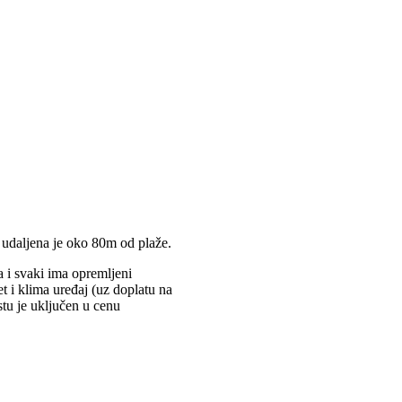
a udaljena je oko 80m od plaže.
 i svaki ima opremljeni
t i klima uređaj (uz doplatu na
tu je uključen u cenu