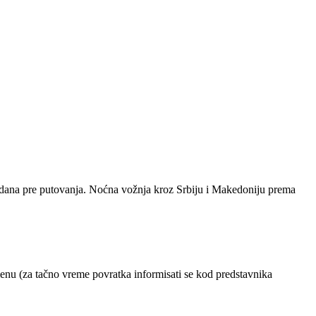
 dana pre putovanja. Noćna vožnja kroz Srbiju i Makedoniju prema
u (za tačno vreme povratka informisati se kod predstavnika