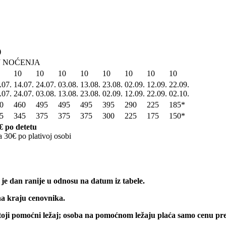
)
J NOĆENJA
10
10
10
10
10
10
10
10
.07.
14.07.
24.07.
03.08.
13.08.
23.08.
02.09.
12.09.
22.09.
.07.
24.07.
03.08.
13.08.
23.08.
02.09.
12.09.
22.09.
02.10.
0
460
495
495
495
395
290
225
185*
5
345
375
375
375
300
225
175
150*
€ po detetu
 30€ po plativoj osobi
je dan ranije u odnosu na datum iz tabele.
na kraju cenovnika.
toji pomoćni ležaj; osoba na pomoćnom ležaju plaća samo cenu pre