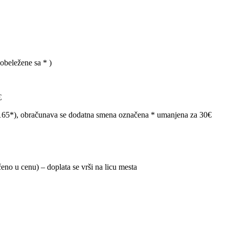
obeležene sa * )
€
10/165*), obračunava se dodatna smena označena * umanjena za 30€
čeno u cenu) – doplata se vrši na licu mesta