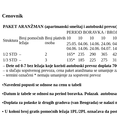
Cenovnik
PAKET ARANŽMAN (apartmanski smeštaj i autobuski prevoz
PERIOD BORAVKA / BRO
Broj pomoćnih
Broj plativih
10
10
10
10
10
Struktura
ležaja
osoba
25.05.
04.06.
14.06.
24.06.
04
04.06.
14.06.
24.06.
04.07.
14
1/2 STD
–
2
165*
235
290
365
42
1/3 STD
–
3
135*
185
225
275
31
–
Dete od 0-7 bez ležaja koje koristi autobuski prevoz doplata 70
– u slučaju sopstvenog prevoza, cena paket aranžmana se umanjuje za
– termini označeni * nemaju umanjenje za sopstveni prevoz
•Navedeni popusti se odnose na cenu u tabeli
•
Datum iz tabele se odnosi na period boravka. Polazak autobusa 
•
Doplata za polaske iz drugih gradova (van Beograda) se nalazi 
• U koloni broj gratis pomoćnih ležaja 1PL/2PL ozna
č
ava da pos