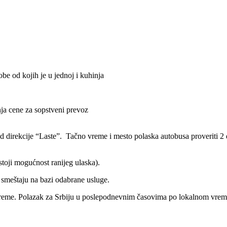
be od kojih je u jednoj i kuhinja
ja cene za sopstveni prevoz
 direkcije “Laste”. Tačno vreme i mesto polaska autobusa proveriti 2
toji mogućnost ranijeg ulaska).
smeštaju na bazi odabrane usluge.
eme. Polazak za Srbiju u poslepodnevnim časovima po lokalnom vremen