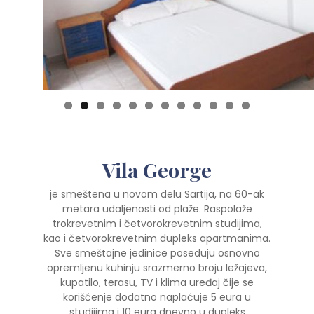
0
1
2
Vila George
je smeštena u novom delu Sartija, na 60-ak
metara udaljenosti od plaže. Raspolaže
trokrevetnim i četvorokrevetnim studijima,
kao i četvorokrevetnim dupleks apartmanima.
Sve smeštajne jedinice poseduju osnovno
opremljenu kuhinju srazmerno broju ležajeva,
kupatilo, terasu, TV i klima uređaj čije se
korišćenje dodatno naplaćuje 5 eura u
studijima i 10 eura dnevno u dupleks