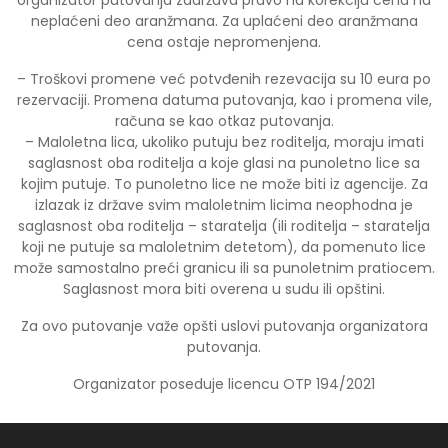
neplaćeni deo aranžmana. Za uplaćeni deo aranžmana
cena ostaje nepromenjena.
– Troškovi promene već potvđenih rezevacija su 10 eura po
rezervaciji. Promena datuma putovanja, kao i promena vile,
računa se kao otkaz putovanja.
– Maloletna lica, ukoliko putuju bez roditelja, moraju imati
saglasnost oba roditelja a koje glasi na punoletno lice sa
kojim putuje. To punoletno lice ne može biti iz agencije. Za
izlazak iz države svim maloletnim licima neophodna je
saglasnost oba roditelja – staratelja (ili roditelja – staratelja
koji ne putuje sa maloletnim detetom), da pomenuto lice
može samostalno preći granicu ili sa punoletnim pratiocem.
Saglasnost mora biti overena u sudu ili opštini.
Za ovo putovanje važe opšti uslovi putovanja organizatora
putovanja.
Organizator poseduje licencu OTP 194/2021