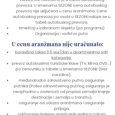
prevoza. U smenama SEZONE cena autobuskog
prevoza nije uključena u cenu aranžmana. Cene
autobuskog prevoza po osobi u SEZONI nalaze se u
tabeli autobuskog prevoza.
Smeštaj u izabranom objektu (po programu)
Organizacija i vođstvo puta.
U cenu aranžmana nije uračunato:
boravišna taksa 0,5 eur/dan u apartmanima svih
kategorija
,
prevoz autobusima turisticke klase (TV, klima, DVD…)
po cenovniku iz tabele u smenama SEZONE (bez
zvezdice),
međunarodno zdravstveno putno osiguranje
putnika (Polisa zdravstvenog putnog osiguranja je
neophodna u zavisnosti od propisa zemalja krajnje
destinacije i zemalja u tranzitu),
osiguranje od otkaza aranžmana i osiguranje
prtljaga,
održavanje higijene smeštajnih jedinica tokom