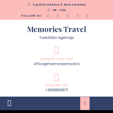
Skip
Srpskih vladara 2, Bela Palanka
to
09 - 20h
content
FOLLOW US:
Memories Travel
Turistička agencija
pošaljite nam mail
office@memoriestravel.rs
pozovite nas
+38118856871
Open