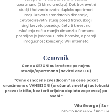
apartmanu (2 klima uređaja). Dok trokrevetni
studiji i četvorokrevetni dupleks apartmani
imaju krevete standardnih dimenzija,
četvorokrevetni studiji pored francuskog i
singl kreveta poseduju četvrti krevet na
izvlačenje nešto manjih dimenzija. Promena
posteljine je jedanpu u toku boravka, a postoji
i mogućnost korišćenja WiFi interneta.
Cenovnik
Cene u SEZONI su izražene po najmu
studija/apartmana (devizni deo u
€)
*Cene ozna
č
ene zvezdicom * su cene paket
aranžmana u VANSEZONI (ura
č
unat smeštaj i autobuski
prevoz iz Niša, bez teritorijalne doplate za prevoz) po
osobi.*
Vila George / Sarti
PERIOD BORAVKA / BROJ N