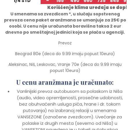
1/4 STD
–
165*
490
660
735
845
96
Korišćenje klima uređaja se dopl
U smenama sa zvezdicom *, u slu
č
aju sopstvenog
prevoza cena paket aranžmana se umanjuje za 25€ po
osobi.
U cenu nije uračunata boravišna taksa 2 eur
dnevno po smeštajnoj jedinici koja se plaća u agenciji.
Prevoz
Beograd 80e (deca do 9.99 imaju popust 10eura)
Aleksinac, Niš, Leskovac, Vranje 70e (deca do 9.99 imaju
popust 10eura)
U cenu aranžmana je uračunato:
Vanlinijski prevoz autobusom sa polaskom iz Niša
(audio, video opremljenosti, prosečne udobnosti,
bez obuhvaćenih usluga pića, hrane i dr. tokom
putovanja) na izabranoj relaciji u smenama
VANSEZONE (označene zvezdicom). Uvećanje za
polaske iz drugih mesta (severno od Niša) u
VANSEZONI navedeno je u tabeli autobuskog