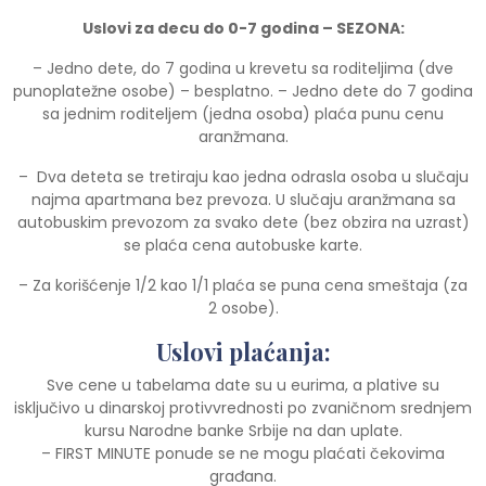
Uslovi za decu do 0-7 godina – SEZONA:
– Jedno dete, do 7 godina u krevetu sa roditeljima (dve
punoplatežne osobe) – besplatno. – Jedno dete do 7 godina
sa jednim roditeljem (jedna osoba) plaća punu cenu
aranžmana.
– Dva deteta se tretiraju kao jedna odrasla osoba u slučaju
najma apartmana bez prevoza. U slučaju aranžmana sa
autobuskim prevozom za svako dete (bez obzira na uzrast)
se plaća cena autobuske karte.
– Za korišćenje 1/2 kao 1/1 plaća se puna cena smeštaja (za
2 osobe).
Uslovi plaćanja:
Sve cene u tabelama date su u eurima, a plative su
isključivo u dinarskoj protivvrednosti po zvaničnom srednjem
kursu Narodne banke Srbije na dan uplate.
– FIRST MINUTE ponude se ne mogu plaćati čekovima
građana.