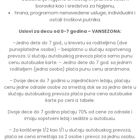
boravka kao i sredstva za higijenu,
hrana, programom nenavedene usluge, individualni i
ostali troškovi putnika.
Uslovi za decu od 0-7 godina – VANSEZONA:
–Jedno dete do 7 god., u krevetu sa roditeljima (dve
punoplatežne osobe) – besplatno u slučaju sopstvenog
prevoza. U slučaju autobuskog prevoza plaća samo punu
cenu autobuske karte. – Jedno dete do 7 god. sa jednim
roditeljem (jedna osoba) plaća punu cenu aranžmana.
– Dvoje dece do 7 godina u zajedničkom ležaju, plaćaju
cenu jedne odrasle osobe za smeštaj dok se za jedno dete u
slučaju autobuskog prevoza plaća puna cena autobuske
karte po ceni iz tabele.
Dvoje dece do 7 godina plaćaju 70% od cene za odrasle i
imaju sopstveni ležaj i sedište u autobusu.
– Za korišćenje 1/2 kao 1/1 u slučaju autobuskog prevoza,
plaća se cena smeštaja za 2 osobe i prevoz za jednu osobu.