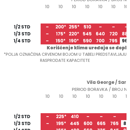
10
10
10
10
10
10
10
20.05
30.05
09.06
19.06
29.06
09.07
19.0
TIP/STRUKTURA
30.05
09.06
19.06
29.06
09.07
19.07
29.0
1/2 STD
–
200*
255*
510
–
–
–
1/3 STD
–
175*
220*
545
640
720
88
1/4 STD
–
150*
190*
590
700
795
96
Korišćenje klima uređaja se dopl
*POLJA OZNAČENA CRVENOM BOJOM U TABELI PREDSTAVLJAJU
RASPRODATE KAPACITETE
Vila George / Sarti
PERIOD BORAVKA / BROJ N
10
10
10
10
10
10
10
25.05
04.06
14.06
24.06
04.07
14.07
24.
TIP/STRUKTURA
04.06
14.06
24.06
04.07
14.07
24.07
03.
1/2 STD
–
225*
410
–
–
–
–
1/3 STD
–
195*
445
600
665
765
88