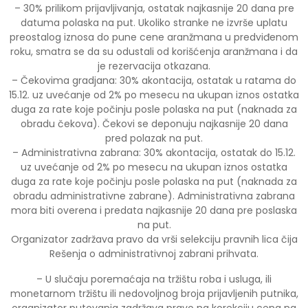
– 30% prilikom prijavljivanja, ostatak najkasnije 20 dana pre
datuma polaska na put. Ukoliko stranke ne izvrše uplatu
preostalog iznosa do pune cene aranžmana u predviđenom
roku, smatra se da su odustali od korišćenja aranžmana i da
je rezervacija otkazana.
– Čekovima gradjana: 30% akontacija, ostatak u ratama do
15.12. uz uvećanje od 2% po mesecu na ukupan iznos ostatka
duga za rate koje počinju posle polaska na put (naknada za
obradu čekova). Čekovi se deponuju najkasnije 20 dana
pred polazak na put.
– Administrativna zabrana: 30% akontacija, ostatak do 15.12.
uz uvećanje od 2% po mesecu na ukupan iznos ostatka
duga za rate koje počinju posle polaska na put (naknada za
obradu administrativne zabrane). Administrativna zabrana
mora biti overena i predata najkasnije 20 dana pre poslaska
na put.
Organizator zadržava pravo da vrši selekciju pravnih lica čija
Rešenja o administrativnoj zabrani prihvata.
– U slučaju poremaćaja na tržištu roba i usluga, ili
monetarnom tržištu ili nedovoljnog broja prijavljenih putnika,
organizator putovanja zadržava pravo na korekciju cena na