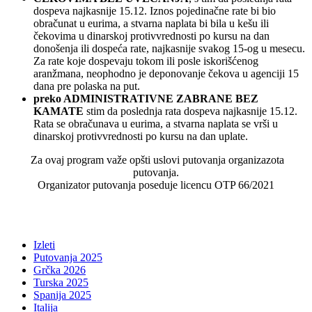
dospeva najkasnije 15.12. Iznos pojedinačne rate bi bio
obračunat u eurima, a stvarna naplata bi bila u kešu ili
čekovima u dinarskoj protivvrednosti po kursu na dan
donošenja ili dospeća rate, najkasnije svakog 15-og u mesecu.
Za rate koje dospevaju tokom ili posle iskorišćenog
aranžmana, neophodno je deponovanje čekova u agenciji 15
dana pre polaska na put.
preko ADMINISTRATIVNE ZABRANE BEZ
KAMATE
stim da poslednja rata dospeva najkasnije 15.12.
Rata se obračunava u eurima, a stvarna naplata se vrši u
dinarskoj protivvrednosti po kursu na dan uplate.
Za ovaj program važe opšti uslovi putovanja organizazota
putovanja.
Organizator putovanja poseduje licencu OTP 66/2021
Izleti
Putovanja 2025
Grčka 2026
Turska 2025
Spanija 2025
Italija