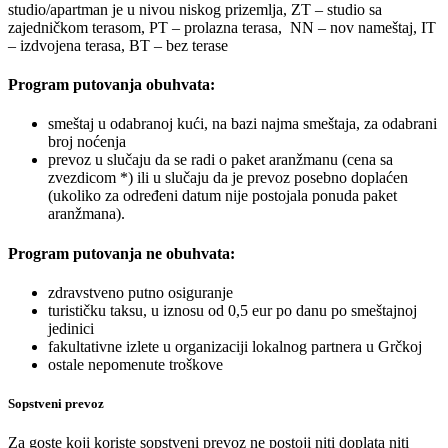
studio/apartman je u nivou niskog prizemlja, ZT – studio sa
zajedničkom terasom, PT – prolazna terasa, NN – nov nameštaj, IT
– izdvojena terasa, BT – bez terase
Program putovanja obuhvata:
smeštaj u odabranoj kući, na bazi najma smeštaja, za odabrani
broj noćenja
prevoz u slučaju da se radi o paket aranžmanu (cena sa
zvezdicom *) ili u slučaju da je prevoz posebno doplaćen
(ukoliko za određeni datum nije postojala ponuda paket
aranžmana).
Program putovanja ne obuhvata:
zdravstveno putno osiguranje
turističku taksu, u iznosu od 0,5 eur po danu po smeštajnoj
jedinici
fakultativne izlete u organizaciji lokalnog partnera u Grčkoj
ostale nepomenute troškove
Sopstveni prevoz
Za goste koji koriste sopstveni prevoz ne postoji niti doplata niti