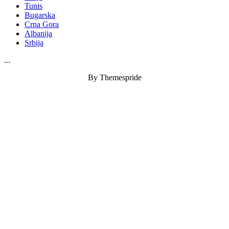
Tunis
Bugarska
Crna Gora
Albanija
Srbija
...
By Themespride