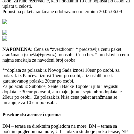
osobi za rane rezervacije, kao i dodatnih 10 eur popusta po osobi za
uplatu u celosti.
Popust na paket aranžmane odobravamo u terminu 20.05-06.09
NAPOMENA:
Cena sa “zvezdicom” * predstavlja cenu paket
aranžmana (smeštaj+prevoz) po osobi. Cena bez * predstavlja cenu
najma smeštaja za navedeni broj osoba.
**doplata za polazak iz Novog Sada iznosi 10eur po osobi, za
polazak iz Pančeva iznosi 15eur po osobi, a iz ostalih mesta
garantovanog polaska 20eur po osobi.
Za polazak iz Subotice, Sente i Bačke Topole u julu i avgustu
doplata je 30eur po osobi, a u maju, junu i septembru doplata je
20eur po osobi. Za polazak iz Niša cena paket aranžmana se
umanjuje za 10 eur po osobi.
Posebne skraćenice i oprema
DM – terasa sa direktnim pogledom na more, BM – terasa sa
bočnim pogledom na more, UT – ulaz u studio je preko terase, NP –