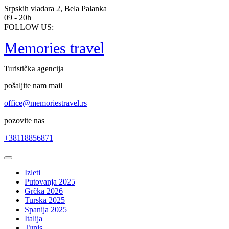
Skip
Srpskih vladara 2, Bela Palanka
to
09 - 20h
content
FOLLOW US:
Memories travel
Turistička agencija
pošaljite nam mail
office@memoriestravel.rs
pozovite nas
+38118856871
Open
Button
Izleti
Putovanja 2025
Grčka 2026
Turska 2025
Spanija 2025
Italija
Tunis