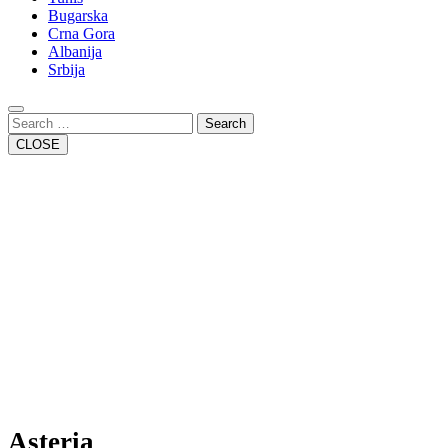
Bugarska
Crna Gora
Albanija
Srbija
Close
Button
Search
CLOSE
Asteria