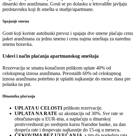
dinarski deo aranžmana. Gosti se po dolasku u letovalište javljaju
predstavniku koji ih smešta u studije/apartmane.
Spajanje smena
Gosti koji koriste autobuski prevoz i spajaju dve smene plaćaju cenu
paket aranžmana za jednu smenu i cenu najma smeštaja za narednu
smenu boravka.
Uslovi i način plaćanja apartmanskog smeštaja
Rezervacija se smatra konačnom prilikom uplate 40% od
celokupnog iznosa aranžmana. Preostalih 60% od celokupnog
iznosa aranžmana potrebno je uplatiti najkasnije do mesec dana pre
polaska na put.
Dinamika plaćanja
UPLATA U CELOSTI
prilikom rezervacije.
UPLATA NA RATE
uz akontaciju od 30%. Sve rate se
obračunavaju u EUR-ima, a naplaćuju u dinarskoj
protivvrednosti po srednjem kursu Narodne banke, na dan
dospeća rate i dospevaju najkasnije do 15-og u mesecu.
ČEKOVIMA BEZ UVEĆANJA
, s tim da poslednja rata