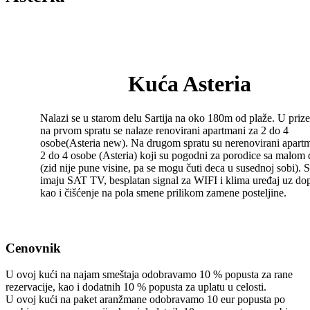
Kuća Asteria
Nalazi se u starom delu Sartija na oko 180m od plaže. U prize
na prvom spratu se nalaze renovirani apartmani za 2 do 4
osobe(Asteria new). Na drugom spratu su nerenovirani apart
2 do 4 osobe (Asteria) koji su pogodni za porodice sa malom
(zid nije pune visine, pa se mogu čuti deca u susednoj sobi). S
imaju SAT TV, besplatan signal za WIFI i klima uređaj uz dop
kao i čišćenje na pola smene prilikom zamene posteljine.
Cenovnik
U ovoj kući na najam smeštaja odobravamo 10 % popusta za rane
rezervacije, kao i dodatnih 10 % popusta za uplatu u celosti.
U ovoj kući na paket aranžmane odobravamo 10 eur popusta po