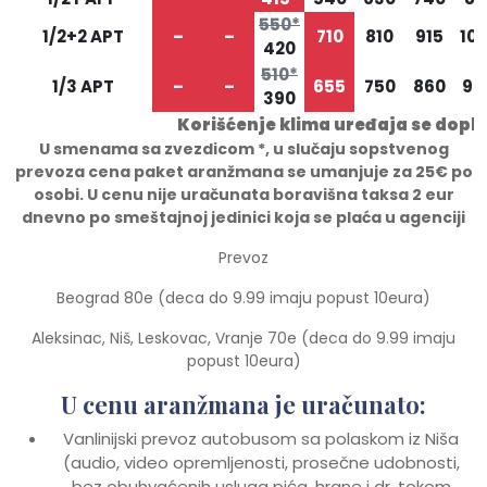
550*
1/2+2 APT
–
–
710
810
915
10
420
510*
1/3 APT
–
–
655
750
860
95
390
Korišćenje klima uređaja se dopl
U smenama sa zvezdicom *, u slu
č
aju sopstvenog
prevoza cena paket aranžmana se umanjuje za 25€ po
osobi. U cenu nije uračunata boravišna taksa 2 eur
dnevno po smeštajnoj jedinici koja se plaća u agenciji
Prevoz
Beograd 80e (deca do 9.99 imaju popust 10eura)
Aleksinac, Niš, Leskovac, Vranje 70e (deca do 9.99 imaju
popust 10eura)
U cenu aranžmana je uračunato:
Vanlinijski prevoz autobusom sa polaskom iz Niša
(audio, video opremljenosti, prosečne udobnosti,
bez obuhvaćenih usluga pića, hrane i dr. tokom