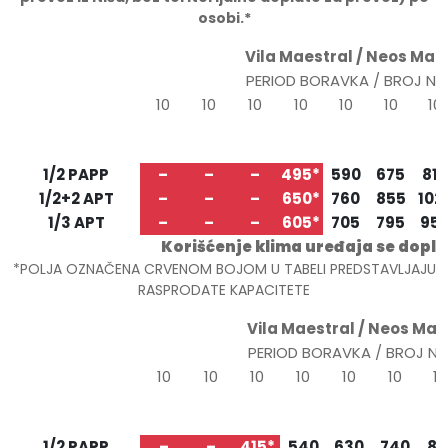
osobi.*
Vila Maestral / Neos Ma
PERIOD BORAVKA / BROJ N
10
10
10
10
10
10
10
20.05
30.05
09.06
19.06
29.06
09.07
19.0
TIP/STRUKTURA
30.05
09.06
19.06
29.06
09.07
19.07
29.0
1/2 PAPP
–
–
–
495*
590
675
810
1/2+2 APT
–
–
–
650*
760
855
102
1/3 APT
–
–
–
605*
705
795
95
Korišćenje klima uređaja se dopl
*POLJA OZNAČENA CRVENOM BOJOM U TABELI PREDSTAVLJAJU
RASPRODATE KAPACITETE
Vila Maestral / Neos Ma
PERIOD BORAVKA / BROJ N
10
10
10
10
10
10
10
25.05
04.06
14.06
24.06
04.07
14.07
24.
TIP/STRUKTURA
04.06
14.06
24.06
04.07
14.07
24.07
03.
1/2 PAPP
–
–
415*
540
630
740
81