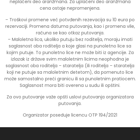
neplaćeni deo aranžmana. Za uplaćeni deo aranžmana
cena ostaje nepromenjena.
– Troškovi promene već potvđenih rezevacija su 10 eura po
rezervaciji. Promena datuma putovanja, kao i promena vile,
računa se kao otkaz putovanja.
– Maloletna lica, ukoliko putuju bez roditelja, moraju imati
saglasnost oba roditelja a koje glasi na punoletno lice sa
kojim putuje. To punoletno lice ne može biti iz agencije. Za
izlazak iz države svim maloletnim licima neophodna je
saglasnost oba roditelja – staratelja (ili roditelja – staratelja
koji ne putuje sa maloletnim detetom), da pomenuto lice
može samostalno preći granicu ili sa punoletnim pratiocem.
Saglasnost mora biti overena u sudu ili opštini.
Za ovo putovanje važe opšti uslovi putovanja organizatora
putovanja.
Organizator poseduje licencu OTP 194/2021