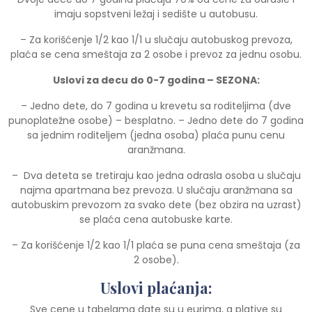
imaju sopstveni ležaj i sedište u autobusu.
– Za korišćenje 1/2 kao 1/1 u slučaju autobuskog prevoza,
plaća se cena smeštaja za 2 osobe i prevoz za jednu osobu.
Uslovi za decu do 0-7 godina – SEZONA:
– Jedno dete, do 7 godina u krevetu sa roditeljima (dve
punoplatežne osobe) – besplatno. – Jedno dete do 7 godina
sa jednim roditeljem (jedna osoba) plaća punu cenu
aranžmana.
– Dva deteta se tretiraju kao jedna odrasla osoba u slučaju
najma apartmana bez prevoza. U slučaju aranžmana sa
autobuskim prevozom za svako dete (bez obzira na uzrast)
se plaća cena autobuske karte.
– Za korišćenje 1/2 kao 1/1 plaća se puna cena smeštaja (za
2 osobe).
Uslovi plaćanja:
Sve cene u tabelama date su u eurima, a plative su