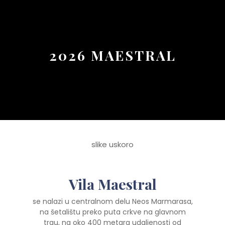
Button
2026 MAESTRAL
slike uskoro
Vila Maestral
se nalazi u centralnom delu Neos Marmarasa,
na šetalištu preko puta crkve na glavnom
trgu, na oko 400 metara udaljenosti od