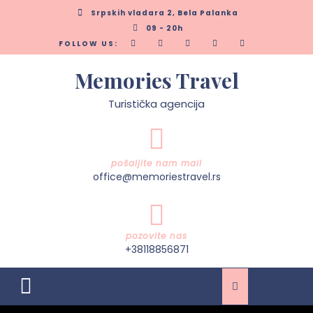
Skip
Srpskih vladara 2, Bela Palanka
to
09 - 20h
content
FOLLOW US:
Memories Travel
Turistička agencija
pošaljite nam mail
office@memoriestravel.rs
pozovite nas
+38118856871
Open