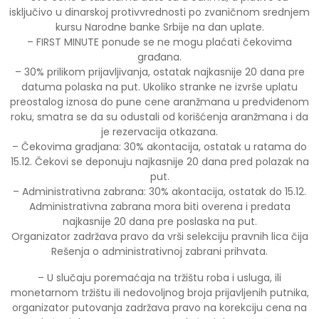
isključivo u dinarskoj protivvrednosti po zvaničnom srednjem
kursu Narodne banke Srbije na dan uplate.
– FIRST MINUTE ponude se ne mogu plaćati čekovima
građana.
– 30% prilikom prijavljivanja, ostatak najkasnije 20 dana pre
datuma polaska na put. Ukoliko stranke ne izvrše uplatu
preostalog iznosa do pune cene aranžmana u predviđenom
roku, smatra se da su odustali od korišćenja aranžmana i da
je rezervacija otkazana.
– Čekovima gradjana: 30% akontacija, ostatak u ratama do
15.12. Čekovi se deponuju najkasnije 20 dana pred polazak na
put.
– Administrativna zabrana: 30% akontacija, ostatak do 15.12.
Administrativna zabrana mora biti overena i predata
najkasnije 20 dana pre poslaska na put.
Organizator zadržava pravo da vrši selekciju pravnih lica čija
Rešenja o administrativnoj zabrani prihvata.
– U slučaju poremaćaja na tržištu roba i usluga, ili
monetarnom tržištu ili nedovoljnog broja prijavljenih putnika,
organizator putovanja zadržava pravo na korekciju cena na