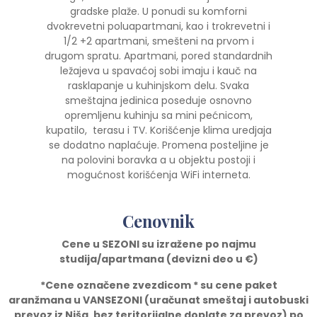
gradske plaže. U ponudi su komforni
dvokrevetni poluapartmani, kao i trokrevetni i
1/2 +2 apartmani, smešteni na prvom i
drugom spratu. Apartmani, pored standardnih
ležajeva u spavaćoj sobi imaju i kauč na
rasklapanje u kuhinjskom delu. Svaka
smeštajna jedinica poseduje osnovno
opremljenu kuhinju sa mini pećnicom,
kupatilo, terasu i TV. Korišćenje klima uredjaja
se dodatno naplaćuje. Promena posteljine je
na polovini boravka a u objektu postoji i
mogućnost korišćenja WiFi interneta.
Cenovnik
Cene u SEZONI su izražene po najmu
studija/apartmana (devizni deo u
€)
*Cene ozna
č
ene zvezdicom * su cene paket
aranžmana u VANSEZONI (ura
č
unat smeštaj i autobuski
prevoz iz Niša, bez teritorijalne doplate za prevoz) po