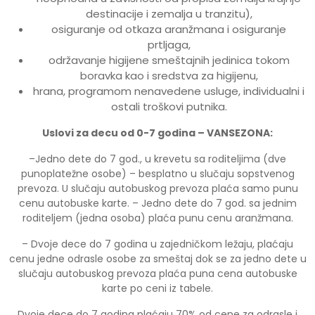
destinacije i zemalja u tranzitu),
osiguranje od otkaza aranžmana i osiguranje
prtljaga,
održavanje higijene smeštajnih jedinica tokom
boravka kao i sredstva za higijenu,
hrana, programom nenavedene usluge, individualni i
ostali troškovi putnika.
Uslovi za decu od 0-7 godina – VANSEZONA:
–Jedno dete do 7 god., u krevetu sa roditeljima (dve
punoplatežne osobe) – besplatno u slučaju sopstvenog
prevoza. U slučaju autobuskog prevoza plaća samo punu
cenu autobuske karte. – Jedno dete do 7 god. sa jednim
roditeljem (jedna osoba) plaća punu cenu aranžmana.
– Dvoje dece do 7 godina u zajedničkom ležaju, plaćaju
cenu jedne odrasle osobe za smeštaj dok se za jedno dete u
slučaju autobuskog prevoza plaća puna cena autobuske
karte po ceni iz tabele.
Dvoje dece do 7 godina plaćaju 70% od cene za odrasle i