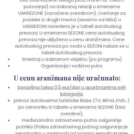
putovanja) na izabranoj relaciji u smenama
VANSEZONE (označene zvezdicom). Uvećanje za
polaske iz drugih mesta (severno od Niša) u
VANSEZONI navedeno je u tabeli autobuskog
prevoza. U smenama SEZONE cena autobuskog
prevoza nije uključena u cenu aranžmana. Cene
autobuskog prevoza po osobi u SEZONI nalaze se u
tabeli autobuskog prevoza.
Smeštaj u izabranom objektu (po programu)
Organizacija i vođstvo puta.
U cenu aranžmana nije uračunato:
boravišna taksa 0,5 eur/dan u apartmanima svih
kategorija
,
prevoz autobusima turisticke klase (TV, klima, DVD…)
po cenovniku iz tabele u smenama SEZONE (bez
zvezdice),
međunarodno zdravstveno putno osiguranje
putnika (Polisa zdravstvenog putnog osiguranja je
neophodna u zavisnosti od propisa zemalja krajnje