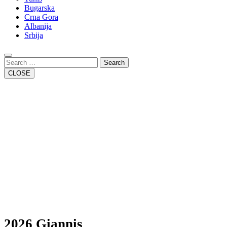
Bugarska
Crna Gora
Albanija
Srbija
Close
Button
Search
CLOSE
2026 Giannis