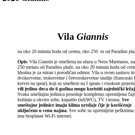
Vila
Giannis
na oko 20 minuta hoda od centra, oko 250 m od Paradiso pla
Opis
: Vila Giannis je smeštena na ulazu u Neos Marmaras, n
250 metara od Paradiso plaže, na oko 20 minuta hoda od cent
Idealna je za miran i porodičan odmor. Vila u svom sastavu i
dvokrevetne, trokrevetne i četvorokrevetne studije (francuski 
krevet na sprat), koji su smešteni na I spratu i visokom prizem
vili jedino deca do 6 godina mogu koristiti zajednički ležaj
Svaka smeštajna jedinica poseduje kompletno opremljenu čaj
kuhinju u okviru sobe, kupatilo (tuš/WC), TV i terasu.
Sve
smeštajne jedinice imaju klima uređaje čije je korišćenje
uključeno u cenu najma
. Sve sobe su opremljene peškirima.
ima besplatan Wi-Fi internet.