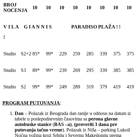
BROJ
10
10
10
10
10
10
10
10
NOĆENJA
V I L A G I A N N I S PARADISO PLAŽA ! !
!
Studio S2+2
85*
99*
229
259
285
339
375
375
Studio S3
89*
99*
239
269
295
339
385
385
Studio S2
99*
99*
249
289
319
379
419
419
PROGRAM PUTOVANJA
:
Dan
– Polazak iz Beograda dan ranije u odnosu na datum iz
tabele u poslepodnevnim časovima sa
perona glavne
autobuske stanice
(
BAS –a)
,
(proveriti 3 dana pre
putovanja tačno vreme
). Polazak iz Niša – parking Lukoil
Noćna vožnja kroz Srbiju i Severnu Makedoniju prema