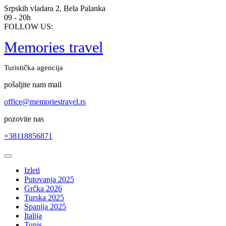
Skip
Srpskih vladara 2, Bela Palanka
to
09 - 20h
content
FOLLOW US:
Memories travel
Turistička agencija
pošaljite nam mail
office@memoriestravel.rs
pozovite nas
+38118856871
Open
Button
Izleti
Putovanja 2025
Grčka 2026
Turska 2025
Spanija 2025
Italija
Tunis