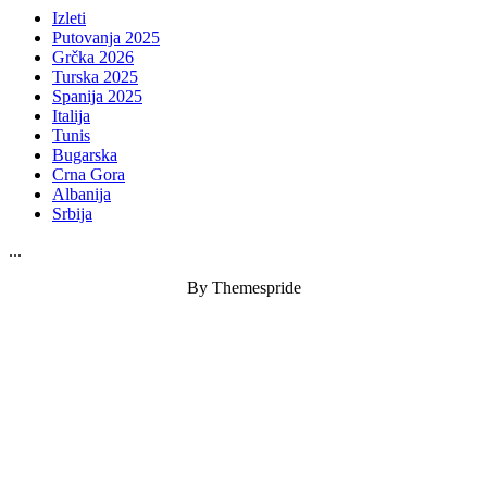
Izleti
Putovanja 2025
Grčka 2026
Turska 2025
Spanija 2025
Italija
Tunis
Bugarska
Crna Gora
Albanija
Srbija
...
By Themespride