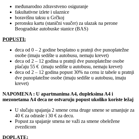
međunarodno zdravstveno osiguranje
fakultativne izlete i ulaznice
boravišnu taksu u Grčkoj
peronsku kartu (stanični vaučer) za ulazak na perone
Beogradske autobuske stanice (BAS)
POPUSTI:
deca od 0 – 2 godine besplatno u pratnji dve punoplatežne
osobe (imaju sedište u autobusu, nemaju krevet)
deca od 2 – 12 godina u pratnji dve punoplatežne osobe
plaćaju 55 € (imaju sedište u autobusu, nemaju krevet)
deca od 2 – 12 godina popust 30% na cenu iz tabele u pratnji
dve punoplatežne osobe (imaju sedište u autobusu, imaju
krevet)
NAPOMENA : U apartmanima A4, dupleksima A4 i
mezonetama A4 deca ne ostvaruju popust ukoliko koriste ležaj
U slučaju spajanja 2 smene cena druge smene se umanjuje za
40 € za odrasle i 30 € za decu.
Popust za spajanje smena ne važi za smene obeležene
zvezdicom
DOPLATE: