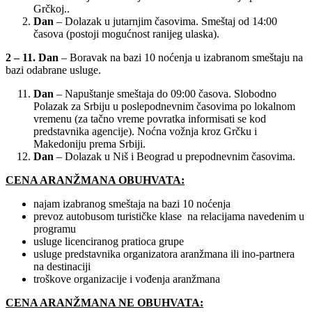
Grčkoj..
Dan
– Dolazak u jutarnjim časovima. Smeštaj od 14:00
časova (postoji mogućnost ranijeg ulaska).
2 – 11. Dan
– Boravak na bazi 10 noćenja u izabranom smeštaju na
bazi odabrane usluge.
Dan
– Napuštanje smeštaja do 09:00 časova. Slobodno
Polazak za Srbiju u poslepodnevnim časovima po lokalnom
vremenu (za tačno vreme povratka informisati se kod
predstavnika agencije). Noćna vožnja kroz Grčku i
Makedoniju prema Srbiji.
Dan
– Dolazak u Niš i Beograd u prepodnevnim časovima.
CENA ARANŽMANA OBUHVATA:
najam izabranog smeštaja na bazi 10 noćenja
prevoz autobusom turističke klase na relacijama navedenim u
programu
usluge licenciranog pratioca grupe
usluge predstavnika organizatora aranžmana ili ino-partnera
na destinaciji
troškove organizacije i vođenja aranžmana
CENA ARANŽMANA NE OBUHVATA: