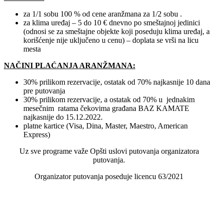
za 1/1 sobu 100 % od cene aranžmana za 1/2 sobu .
za klima uređaj – 5 do 10 € dnevno po smeštajnoj jedinici
(odnosi se za smeštajne objekte koji poseduju klima uređaj, a
korišćenje nije uključeno u cenu) – doplata se vrši na licu
mesta
NAČINI PLAĆANJA ARANŽMANA:
30% prilikom rezervacije, ostatak od 70% najkasnije 10 dana
pre putovanja
30% prilikom rezervacije, a ostatak od 70% u jednakim
mesečnim ratama čekovima građana BAZ KAMATE
najkasnije do 15.12.2022.
platne kartice (Visa, Dina, Master, Maestro, American
Express)
Uz sve programe važe Opšti uslovi putovanja organizatora
putovanja.
Organizator putovanja poseduje licencu 63/2021