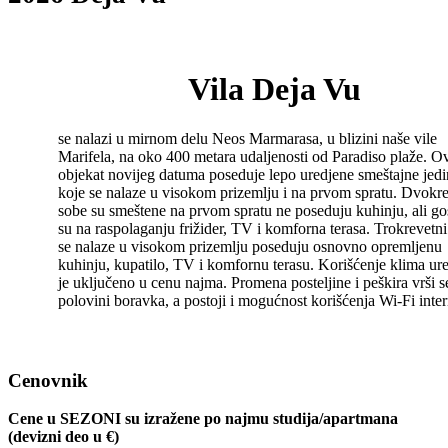
Vila Deja Vu
se nalazi u mirnom delu Neos Marmarasa, u blizini naše vile
Marifela, na oko 400 metara udaljenosti od Paradiso plaže. O
objekat novijeg datuma poseduje lepo uredjene smeštajne jedi
koje se nalaze u visokom prizemlju i na prvom spratu. Dvokr
sobe su smeštene na prvom spratu ne poseduju kuhinju, ali go
su na raspolaganju frižider, TV i komforna terasa. Trokrevetni 
se nalaze u visokom prizemlju poseduju osnovno opremljenu
kuhinju, kupatilo, TV i komfornu terasu. Korišćenje klima ure
je uključeno u cenu najma. Promena posteljine i peškira vrši s
polovini boravka, a postoji i mogućnost korišćenja Wi-Fi inter
Cenovnik
Cene u SEZONI su izražene po najmu studija/apartmana
(devizni deo u
€)