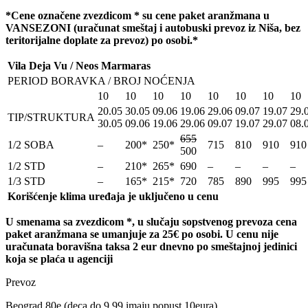
*Cene ozna
č
ene zvezdicom * su cene paket aranžmana u
VANSEZONI (ura
č
unat smeštaj i autobuski prevoz iz Niša, bez
teritorijalne doplate za prevoz) po osobi.*
Vila Deja Vu / Neos Marmaras
PERIOD BORAVKA / BROJ NOĆENJA
10
10
10
10
10
10
10
10
20.05
30.05
09.06
19.06
29.06
09.07
19.07
29.
TIP/STRUKTURA
30.05
09.06
19.06
29.06
09.07
19.07
29.07
08.
655
1/2 SOBA
–
200*
250*
715
810
910
910
500
1/2 STD
–
210*
265*
690
–
–
–
–
1/3 STD
–
165*
215*
720
785
890
995
995
Korišćenje klima uređaja je uključeno u cenu
U smenama sa zvezdicom *, u slu
č
aju sopstvenog prevoza cena
paket aranžmana se umanjuje za 25€ po osobi. U cenu nije
uračunata boravišna taksa 2 eur dnevno po smeštajnoj jedinici
koja se plaća u agenciji
Prevoz
Beograd 80e (deca do 9.99 imaju popust 10eura)