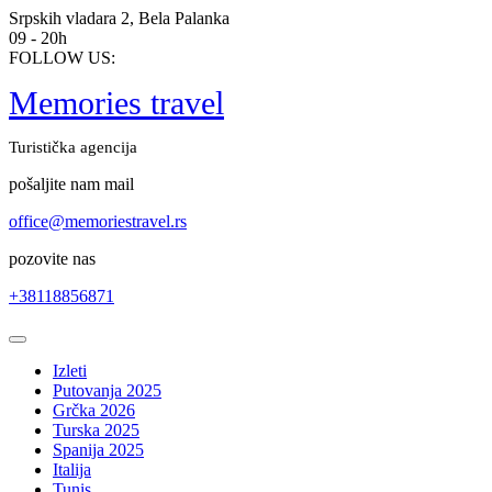
Skip
Srpskih vladara 2, Bela Palanka
to
09 - 20h
content
FOLLOW US:
Memories travel
Turistička agencija
pošaljite nam mail
office@memoriestravel.rs
pozovite nas
+38118856871
Open
Button
Izleti
Putovanja 2025
Grčka 2026
Turska 2025
Spanija 2025
Italija
Tunis