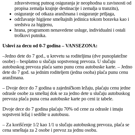
zdravstvenog putnog osiguranja je neophodna u zavisnosti od
propisa zemalja krajnje destinacije i zemalja u tranzitu),
osiguranje od otkaza aranžmana i osiguranje prtljaga,
održavanje higijene smeštajnih jedinica tokom boravka kao i
sredstva za higijenu,
hrana, programom nenavedene usluge, individualni i ostali
troškovi putnika.
Uslovi za decu od 0-7 godina – VANSEZONA:
–Jedno dete do 7 god., u krevetu sa roditeljima (dve punoplatežne
osobe) – besplatno u slučaju sopstvenog prevoza. U slučaju
autobuskog prevoza plaća samo punu cenu autobuske karte. – Jedno
dete do 7 god. sa jednim roditeljem (jedna osoba) plaća punu cenu
aranžmana.
– Dvoje dece do 7 godina u zajedničkom ležaju, plaćaju cenu jedne
odrasle osobe za smeštaj dok se za jedno dete u slučaju autobuskog
prevoza plaća puna cena autobuske karte po ceni iz tabele.
Dvoje dece do 7 godina plaćaju 70% od cene za odrasle i imaju
sopstveni ležaj i sedište u autobusu.
– Za korišćenje 1/2 kao 1/1 u slučaju autobuskog prevoza, plaća se
cena smeštaja za 2 osobe i prevoz za jednu osobu.