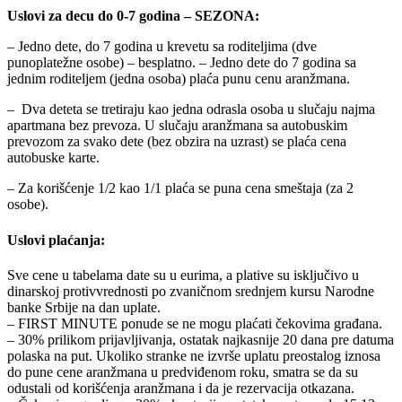
Uslovi za decu do 0-7 godina – SEZONA:
– Jedno dete, do 7 godina u krevetu sa roditeljima (dve
punoplatežne osobe) – besplatno. – Jedno dete do 7 godina sa
jednim roditeljem (jedna osoba) plaća punu cenu aranžmana.
– Dva deteta se tretiraju kao jedna odrasla osoba u slučaju najma
apartmana bez prevoza. U slučaju aranžmana sa autobuskim
prevozom za svako dete (bez obzira na uzrast) se plaća cena
autobuske karte.
– Za korišćenje 1/2 kao 1/1 plaća se puna cena smeštaja (za 2
osobe).
Uslovi plaćanja:
Sve cene u tabelama date su u eurima, a plative su isključivo u
dinarskoj protivvrednosti po zvaničnom srednjem kursu Narodne
banke Srbije na dan uplate.
– FIRST MINUTE ponude se ne mogu plaćati čekovima građana.
– 30% prilikom prijavljivanja, ostatak najkasnije 20 dana pre datuma
polaska na put. Ukoliko stranke ne izvrše uplatu preostalog iznosa
do pune cene aranžmana u predviđenom roku, smatra se da su
odustali od korišćenja aranžmana i da je rezervacija otkazana.