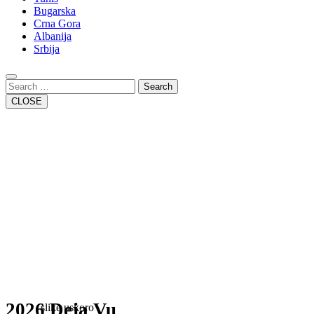
Bugarska
Crna Gora
Albanija
Srbija
Close
Button
Search
CLOSE
2026 Deja Vu
slike uskoro