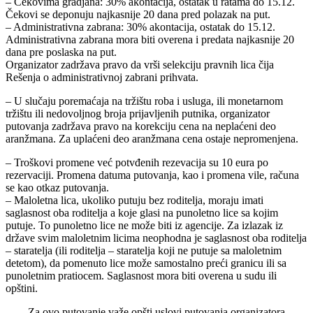
– Čekovima gradjana: 30% akontacija, ostatak u ratama do 15.12.
Čekovi se deponuju najkasnije 20 dana pred polazak na put.
– Administrativna zabrana: 30% akontacija, ostatak do 15.12.
Administrativna zabrana mora biti overena i predata najkasnije 20
dana pre poslaska na put.
Organizator zadržava pravo da vrši selekciju pravnih lica čija
Rešenja o administrativnoj zabrani prihvata.
– U slučaju poremaćaja na tržištu roba i usluga, ili monetarnom
tržištu ili nedovoljnog broja prijavljenih putnika, organizator
putovanja zadržava pravo na korekciju cena na neplaćeni deo
aranžmana. Za uplaćeni deo aranžmana cena ostaje nepromenjena.
– Troškovi promene već potvđenih rezevacija su 10 eura po
rezervaciji. Promena datuma putovanja, kao i promena vile, računa
se kao otkaz putovanja.
– Maloletna lica, ukoliko putuju bez roditelja, moraju imati
saglasnost oba roditelja a koje glasi na punoletno lice sa kojim
putuje. To punoletno lice ne može biti iz agencije. Za izlazak iz
države svim maloletnim licima neophodna je saglasnost oba roditelja
– staratelja (ili roditelja – staratelja koji ne putuje sa maloletnim
detetom), da pomenuto lice može samostalno preći granicu ili sa
punoletnim pratiocem. Saglasnost mora biti overena u sudu ili
opštini.
Za ovo putovanje važe opšti uslovi putovanja organizatora