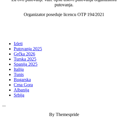
putovanja.
Organizator poseduje licencu OTP 194/2021
Izleti
Putovanja 2025
Grčka 2026
Turska 2025
Spanija 2025
Italija
Tunis
Bugarska
Crna Gora
Albanija
Srbija
...
By Themespride