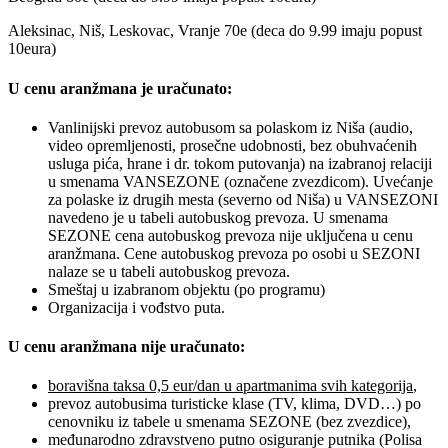
Aleksinac, Niš, Leskovac, Vranje 70e (deca do 9.99 imaju popust
10eura)
U cenu aranžmana je uračunato:
Vanlinijski prevoz autobusom sa polaskom iz Niša (audio,
video opremljenosti, prosečne udobnosti, bez obuhvaćenih
usluga pića, hrane i dr. tokom putovanja) na izabranoj relaciji
u smenama VANSEZONE (označene zvezdicom). Uvećanje
za polaske iz drugih mesta (severno od Niša) u VANSEZONI
navedeno je u tabeli autobuskog prevoza. U smenama
SEZONE cena autobuskog prevoza nije uključena u cenu
aranžmana. Cene autobuskog prevoza po osobi u SEZONI
nalaze se u tabeli autobuskog prevoza.
Smeštaj u izabranom objektu (po programu)
Organizacija i vođstvo puta.
U cenu aranžmana nije uračunato:
boravišna taksa 0,5 eur/dan u apartmanima svih kategorija
,
prevoz autobusima turisticke klase (TV, klima, DVD…) po
cenovniku iz tabele u smenama SEZONE (bez zvezdice),
međunarodno zdravstveno putno osiguranje putnika (Polisa