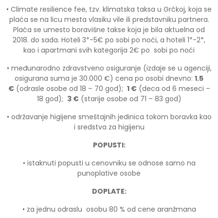
• Climate resilience fee, tzv. klimatska taksa u Grčkoj, koja se
plaća se na licu mesta vlasiku vile ili predstavniku partnera.
Plaća se umesto boravišne takse koja je bila aktuelna od
2018. do sada. Hoteli 3*-5€ po sobi po noći, a hoteli 1*-2*,
kao i apartmani svih kategorija 2€ po sobi po noći
• međunarodno zdravstveno osiguranje (izdaje se u agenciji,
osigurana suma je 30.000 €) cena po osobi dnevno:
1.5
€
(odrasle osobe od 18 – 70 god);
1 €
(deca od 6 meseci –
18 god);
3 €
(starije osobe od 71 – 83 god)
• održavanje higijene smeštajnih jedinica tokom boravka kao
i sredstva za higijenu
POPUSTI:
• istaknuti popusti u cenovniku se odnose samo na
punoplative osobe
DOPLATE:
• za jednu odraslu osobu 80 % od cene aranžmana