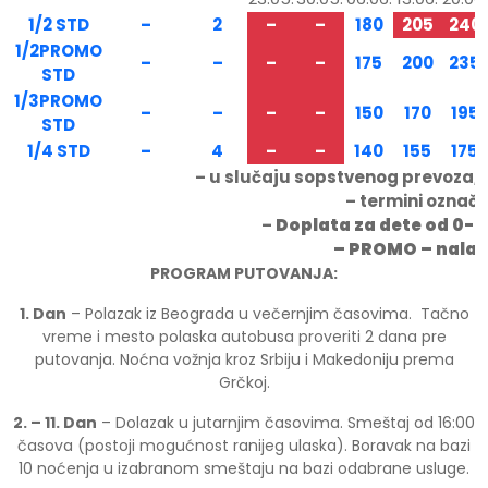
1/2 STD
–
2
–
–
180
205
240
1/2PROMO
–
–
–
–
175
200
235
STD
1/3PROMO
–
–
–
–
150
170
195
STD
1/4 STD
–
4
–
–
140
155
175
– u slučaju sopstvenog prevoza, 
– termini označ
–
Doplata za dete od 0-7 
– PROMO – nalaze 
PROGRAM PUTOVANJA:
1. Dan
– Polazak iz Beograda u večernjim časovima. Tačno
vreme i mesto polaska autobusa proveriti 2 dana pre
putovanja. Noćna vožnja kroz Srbiju i Makedoniju prema
Grčkoj.
2. – 11. Dan
– Dolazak u jutarnjim časovima. Smeštaj od 16:00
časova (postoji mogućnost ranijeg ulaska). Boravak na bazi
10 noćenja u izabranom smeštaju na bazi odabrane usluge.