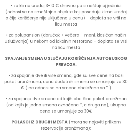
• za klima uređaj 3-10 € dnevno po smeštajnoj jedinici
(odnosi se na smeštajne objekte koji poseduju klima uređaj
a čije korišćenje nije uključeno u cenu) – doplata se vrši na
licu mesta
• za polupansion (doručak + večera – meni, klasičan način
usluživanja) u nekom od lokalnih restorana – doplata se vrši
na licu mesta
SPAJANJE SMENA U SLUČAJU KORIŠĆENJA AUTOBUSKOG
PREVOZA:
• za spajanje dve ili više smena, gde su sve cene na bazi
paket aranžmana, cena dodatnih smena se umanjuje za 30
€ ( ne odnosi se na smene obeležene sa * )
• za spajanje dve smene od kojih obe čine paket aranžman
(od kojih je jedna smena označena *, a druga ne), ukupna
cena se umanjuje za 30€
POLASCI IZ DRUGIH MESTA
(mora se najaviti prilikom
rezervacije aranžmana):