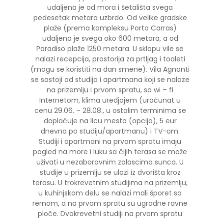
udaljena je od mora i šetališta svega
pedesetak metara uzbrdo. Od velike gradske
plaže (prema kompleksu Porto Carras)
udaljena je svega oko 600 metara, a od
Paradiso plaže 1250 metara. U sklopu vile se
nalazi recepcija, prostorija za prtljag i toaleti
(mogu se koristiti na dan smene). Vila Agnanti
se sastoji od studija i apartmana koji se nalaze
na prizemlju i prvom spratu, sa wi – fi
Internetom, klima uredjajem (uračunat u
cenu 29.06. – 28.08., u ostalim terminima se
doplaćuje na licu mesta (opcija), 5 eur
dnevno po studiju/apartmanu) i TV-om.
Studiji i apartmani na prvom spratu imaju
pogled na more i luku sa čijih terasa se može
uživati u nezaboravnim zalascima sunca. U
studije u prizemlju se ulazi iz dvorišta kroz
terasu. U trokrevetnim studijima na prizemlju,
u kuhinjskom delu se nalazi mali šporet sa
rernom, a na prvom spratu su ugradne ravne
ploče. Dvokrevetni studiji na prvom spratu