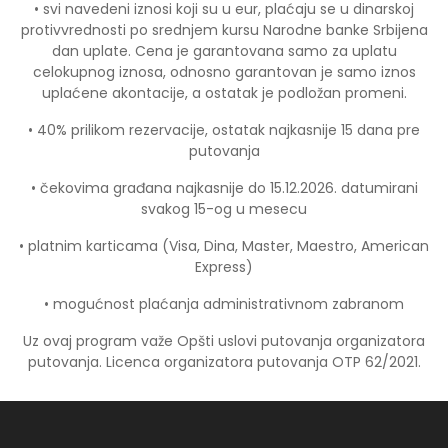
• svi navedeni iznosi koji su u eur, plaćaju se u dinarskoj
protivvrednosti po srednjem kursu Narodne banke Srbijena
dan uplate. Cena je garantovana samo za uplatu
celokupnog iznosa, odnosno garantovan je samo iznos
uplaćene akontacije, a ostatak je podložan promeni.
• 40% prilikom rezervacije, ostatak najkasnije 15 dana pre
putovanja
• čekovima građana najkasnije do 15.12.2026. datumirani
svakog 15-og u mesecu
• platnim karticama (Visa, Dina, Master, Maestro, American
Express)
• mogućnost plaćanja administrativnom zabranom
Uz ovaj program važe Opšti uslovi putovanja organizatora
putovanja. Licenca organizatora putovanja OTP 62/2021.