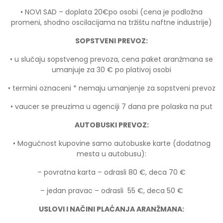
• NOVI SAD – doplata 20€po osobi (cena je podložna
promeni, shodno oscilacijama na tržištu naftne industrije)
SOPSTVENI PREVOZ:
• u slučaju sopstvenog prevoza, cena paket aranžmana se
umanjuje za 30 € po plativoj osobi
• termini oznaceni * nemaju umanjenje za sopstveni prevoz
• vaucer se preuzima u agenciji 7 dana pre polaska na put
AUTOBUSKI PREVOZ:
• Mogućnost kupovine samo autobuske karte (dodatnog
mesta u autobusu):
– povratna karta – odrasli 80 €, deca 70 €
– jedan pravac – odrasli 55 €, deca 50 €
USLOVI I NAČINI PLAĆANJA ARANŽMANA: