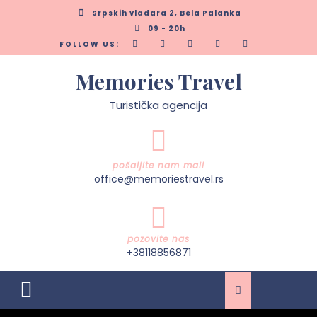
Skip
Srpskih vladara 2, Bela Palanka
to
09 - 20h
content
FOLLOW US:
Memories Travel
Turistička agencija
pošaljite nam mail
office@memoriestravel.rs
pozovite nas
+38118856871
Open