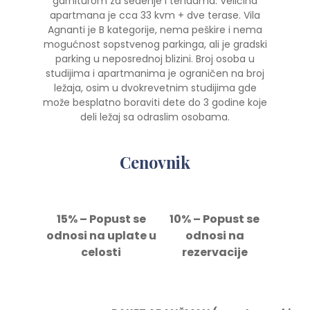
garniturom za sedenje i tendama. Veličina
apartmana je cca 33 kvm + dve terase. Vila
Agnanti je B kategorije, nema peškire i nema
mogućnost sopstvenog parkinga, ali je gradski
parking u neposrednoj blizini. Broj osoba u
studijima i apartmanima je ograničen na broj
ležaja, osim u dvokrevetnim studijima gde
može besplatno boraviti dete do 3 godine koje
deli ležaj sa odraslim osobama.
Cenovnik
15% – Popust se
10% – Popust se
odnosi na uplate u
odnosi na
celosti
rezervacije