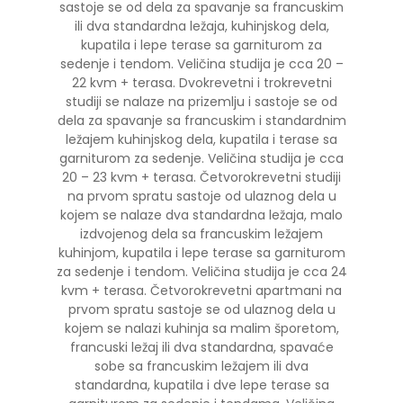
sastoje se od dela za spavanje sa francuskim
ili dva standardna ležaja, kuhinjskog dela,
kupatila i lepe terase sa garniturom za
sedenje i tendom. Veličina studija je cca 20 –
22 kvm + terasa. Dvokrevetni i trokrevetni
studiji se nalaze na prizemlju i sastoje se od
dela za spavanje sa francuskim i standardnim
ležajem kuhinjskog dela, kupatila i terase sa
garniturom za sedenje. Veličina studija je cca
20 – 23 kvm + terasa. Četvorokrevetni studiji
na prvom spratu sastoje od ulaznog dela u
kojem se nalaze dva standardna ležaja, malo
izdvojenog dela sa francuskim ležajem
kuhinjom, kupatila i lepe terase sa garniturom
za sedenje i tendom. Veličina studija je cca 24
kvm + terasa. Četvorokrevetni apartmani na
prvom spratu sastoje se od ulaznog dela u
kojem se nalazi kuhinja sa malim šporetom,
francuski ležaj ili dva standardna, spavaće
sobe sa francuskim ležajem ili dva
standardna, kupatila i dve lepe terase sa