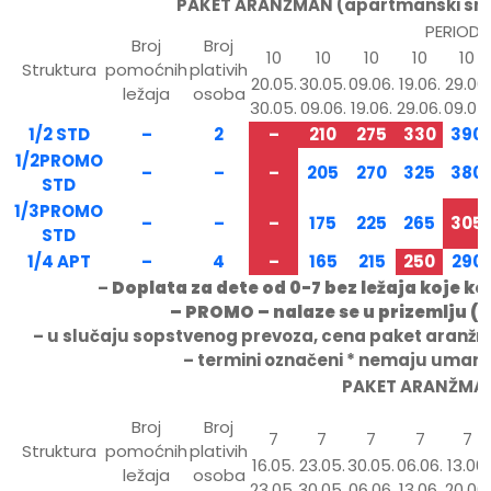
PAKET ARANŽMAN (apartmanski smeš
PERIOD 
Broj
Broj
10
10
10
10
10
Struktura
pomoćnih
plativih
20.05.
30.05.
09.06.
19.06.
29.06.
ležaja
osoba
30.05.
09.06.
19.06.
29.06.
09.07.
1/2 STD
–
2
–
210
275
330
390
1/2PROMO
–
–
–
205
270
325
380
STD
1/3PROMO
–
–
–
175
225
265
305
STD
1/4 APT
–
4
–
165
215
250
290
–
Doplata za dete od 0-7 bez ležaja koje ko
– PROMO – nalaze se u prizemlju (de
– u slučaju sopstvenog prevoza, cena paket aranžm
– termini označeni * nemaju umanj
PAKET ARANŽMAN 
Broj
Broj
7
7
7
7
7
Struktura
pomoćnih
plativih
16.05.
23.05.
30.05.
06.06.
13.06.
ležaja
osoba
23.05.
30.05.
06.06.
13.06.
20.06.