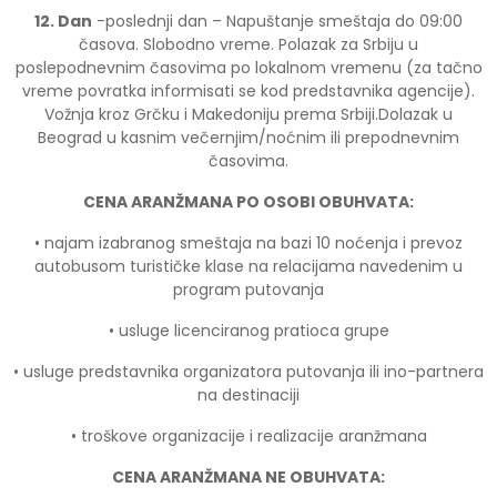
12. Dan
-poslednji dan – Napuštanje smeštaja do 09:00
časova. Slobodno vreme. Polazak za Srbiju u
poslepodnevnim časovima po lokalnom vremenu (za tačno
vreme povratka informisati se kod predstavnika agencije).
Vožnja kroz Grčku i Makedoniju prema Srbiji.Dolazak u
Beograd u kasnim večernjim/noćnim ili prepodnevnim
časovima.
CENA ARANŽMANA PO OSOBI OBUHVATA:
• najam izabranog smeštaja na bazi 10 noćenja i prevoz
autobusom turističke klase na relacijama navedenim u
program putovanja
• usluge licenciranog pratioca grupe
• usluge predstavnika organizatora putovanja ili ino-partnera
na destinaciji
• troškove organizacije i realizacije aranžmana
CENA ARANŽMANA NE OBUHVATA: