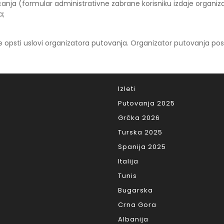
a (formular administrativne zabrane korisniku izdaje organiza
a;
 opsti uslovi organizatora putovanja. Organizator putovanja po
Izleti
Putovanja 2025
Grčka 2026
Turska 2025
Spanija 2025
Italija
Tunis
Bugarska
Crna Gora
Albanija