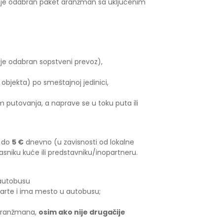
ko je odabran paket aranžman sa uključenim
 je odabran sopstveni prevoz),
objekta) po smeštajnoj jedinici,
m putovanja, a naprave se u toku puta ili
do
5 €
dnevno (u zavisnosti od lokalne
lasniku kuće ili predstavniku/inopartneru.
 autobusu
arte i ima mesto u autobusu;
aranžmana,
osim ako nije drugačije