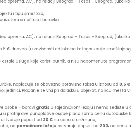
ideo oprema, AC), na relaciji Beograd – Tasos – Beograd, (ukoli
bjektu i tipu smeštaja,
anizatora smeštaja i boravka.
deo oprema, AC), na relaciji Beograd – Tasos – Beograd, (ukoliko
 5 € dnevno (u zavisnosti od lokalne kategorizacije smeštajnog 
sve ostale usluge koje koristi putnik, a nisu napomenute programo
 Grčke, naplaćuje se obavezna boravišna taksa u iznosu od
0,5 €
j jedinici
.
Plaćanje se vrši pri dolasku u objekat, na licu mesta v
ive osobe – boravi
gratis
u zajedničkom ležaju i nema sedište u
u
u pratnji dve punoplative osobe plaća samo cenu autobuske k
ostvaruje popust od
20 €
na cenu aranžmana;
osobe, na
pomoćnom ležaju
ostvaruje popust od
20%
na cenu 