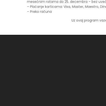
mesečnim ratama do 25. decembra – bez uvećanj
– Plaćanje karticama: Visa, Master, Maestro, Din
– Preko računa
Uz ovaj program vaze