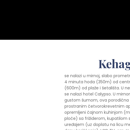
Kehag
se nalazi u mirnoj, slabo promet
4 minuta hoda (350m) od centr
(600m) od plaže i šetališta. U ne
se nalazi hotel Calypso. U mirnom
gustom šumom, ova porodična v
prostranim četvorokrevetnim a
opremljeni čajnom kuhinjom (mi
ploče) sa frižiderom, kupatilom
uređajem (uz doplatu na licu me