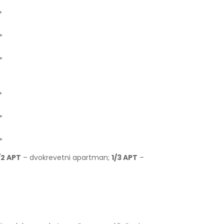
*
*
*
*
*
*
/2 APT
– dvokrevetni apartman;
1/3 APT
–