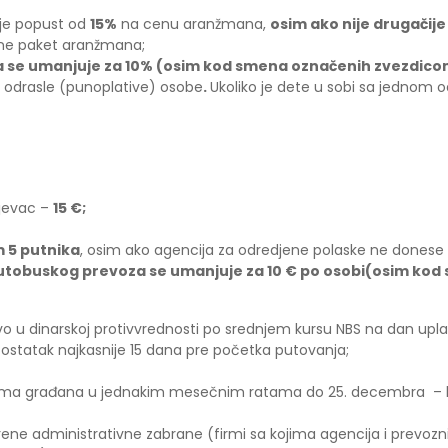
je popust od
15%
na cenu aranžmana,
osim ako nije drugačije
ne paket aranžmana;
 se umanjuje za 10% (osim kod smena označenih zvezdico
 odrasle (punoplative) osobe
.
Ukoliko je dete u sobi sa jedno
ujevac –
15 €;
 5 putnika
, osim ako agencija za odredjene polaske ne donese 
autobuskog prevoza se umanjuje za 10 € po osobi
(osim kod
ivo u dinarskoj protivvrednosti po srednjem kursu NBS na dan upl
, ostatak najkasnije 15 dana pre početka putovanja;
ovima građana u jednakim mesečnim ratama do 25. decembra – b
ene administrativne zabrane (firmi sa kojima agencija i prevozn