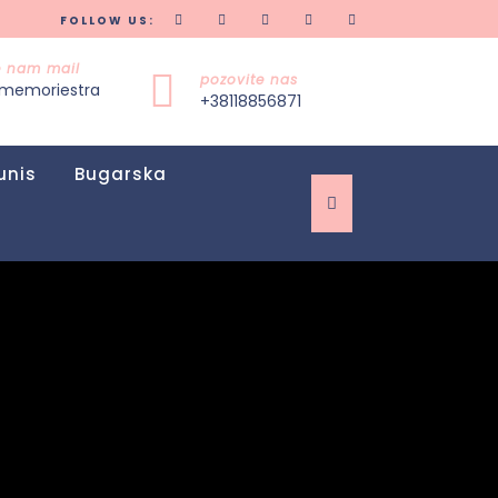
FOLLOW US:
te nam mail
pozovite nas
memoriestra
+38118856871
unis
Bugarska