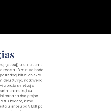
ias
noj (slepoj) ulici na samo
a mesta i 8 minuta hoda
posrednoj blizini objekta
 delu Sivirija, natkrivena
ila pruža smeštaj u
partmanima koji su
ni rerna sa dve grejne
 sa tuš kadom, klima
sta u iznosu od 5 EUR po