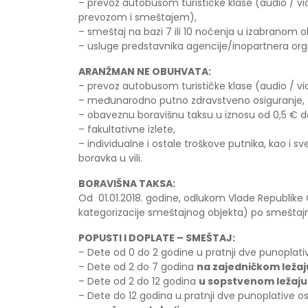
– prevoz autobusom turističke klase (audio / v
prevozom i smeštajem),
– smeštaj na bazi 7 ili 10 noćenja u izabranom o
– usluge predstavnika agencije/inopartnera org
ARANŽMAN NE OBUHVATA:
– prevoz autobusom turističke klase (audio / vi
– međunarodno putno zdravstveno osiguranje,
– obaveznu boravišnu taksu u iznosu od 0,5 € do
– fakultativne izlete,
– individualne i ostale troškove putnika, kao i 
boravka u vili.
BORAVIŠNA TAKSA:
Od 01.01.2018. godine, odlukom Vlade Republike
kategorizacije smeštajnog objekta) po smeštajno
POPUSTI I DOPLATE – SMEŠTAJ:
– Dete od 0 do 2 godine u pratnji dve punoplat
– Dete od 2 do 7 godina
na zajedničkom ležaj
– Dete od 2 do 12 godina
u sopstvenom ležaju
– Dete do 12 godina u pratnji dve punoplative 