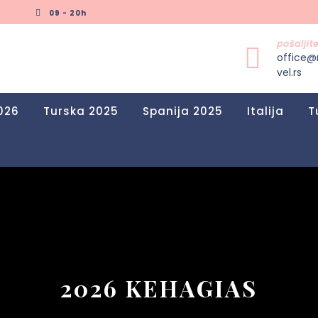
09 - 20h
pošalji
office@
vel.rs
026
Turska 2025
Spanija 2025
Italija
T
2026 KEHAGIAS