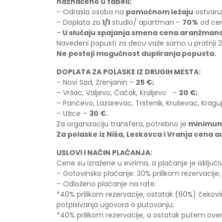
naznačeno u tabeli;
– Odrasla osoba na
pomoćnom ležaju
ostvaru
– Doplata za
1/1
studio/ apartman –
70%
od ce
–
U slučaju spajanja smena cena aranžmana
Navedeni popusti za decu važe samo u pratnji 2
Ne postoji mogućnost dupliranja popusta.
DOPLATA ZA POLASKE IZ DRUGIH MESTA:
– Novi Sad, Zrenjanin –
25
€;
– Vršac, Valjevo, Čačak, Kraljevo –
20 €;
– Pančevo, Lazarevac, Trstenik, Kruševac, Krag
– Užice –
30 €.
Za organizaciju transfera, potrebno je
minimum
Za polaske iz Niša, Leskovca i Vranja cena 
USLOVI I NAČIN PLAĆANJA:
Cene su izražene u evrima, a plaćanje je isključ
– Gotovinsko plaćanje: 30% prilikom rezervacije
– Odloženo plaćanje na rate:
*40% prilikom rezervacije, ostatak (60%) ček
potpisivanja ugovora o putovanju;
*40% prilikom rezervacije, a ostatak putem over