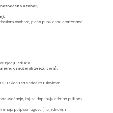
 naznačeno u tabeli;
m).
m odraslom osobom, plaća punu cenu aranžmana.
drugačiju odluku!
 smena označenih zvezdicom)
.
ate, u skladu sa sledećim uslovima:
ez uvećanja, koji se deponuju odmah prilikom
ik imaju potpisan ugovor), u jednakim