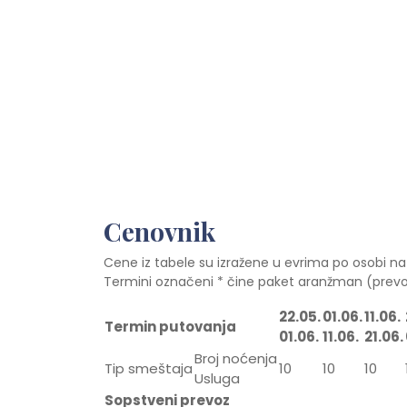
Cenovnik
Cene iz tabele su izražene u evrima po osobi na
Termini označeni * čine paket aranžman (prevo
22.05.
01.06.
11.06.
Termin putovanja
01.06.
11.06.
21.06.
Broj noćenja
Tip smeštaja
10
10
10
Usluga
Sopstveni prevoz