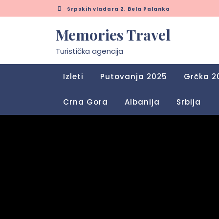
Skip
Srpskih vladara 2, Bela Palanka
to
content
Memories Travel
Turistička agencija
Izleti
Putovanja 2025
Grčka 2
Crna Gora
Albanija
Srbija