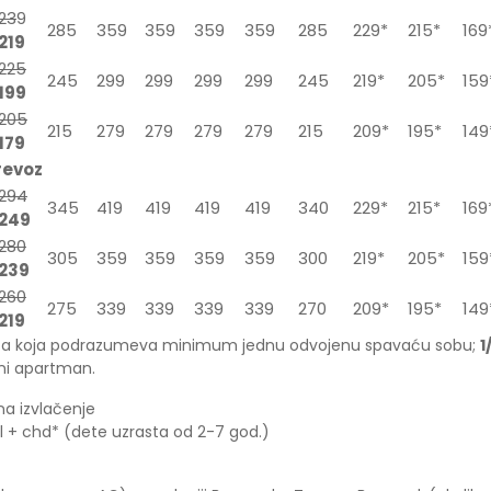
23
9
285
359
359
359
359
285
229*
215*
169
219
225
245
299
299
299
299
245
219*
205*
159
199
205
215
279
279
279
279
215
209*
195*
149
179
revoz
294
345
419
419
419
419
340
229*
215*
169
249
280
305
359
359
359
359
300
219*
205*
159
239
260
275
339
339
339
339
270
209*
195*
149
219
ica koja podrazumeva minimum jednu odvojenu spavaću sobu;
1
ni apartman.
na izvlačenje
l + chd* (dete uzrasta od 2-7 god.)