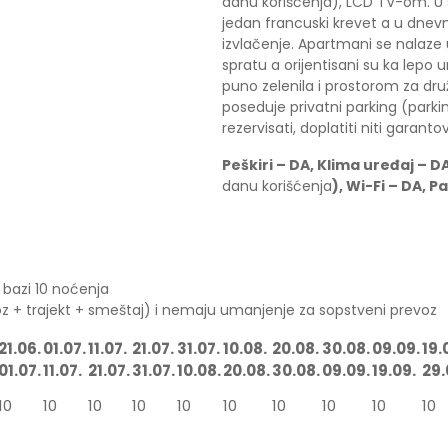
danu korišćenja), LCD TV-om. U 
jedan francuski krevet a u dne
izvlačenje. Apartmani se nalaze 
spratu a orijentisani su ka lepo
puno zelenila i prostorom za druž
poseduje privatni parking (par
rezervisati, doplatiti niti garanto
Peškiri – DA,
Klima uređaj – DA
danu korišćenja
),
Wi-Fi – DA,
Pa
 bazi 10 noćenja
z + trajekt + smeštaj) i nemaju umanjenje za sopstveni prevoz
21.06.
01.07.
11.07.
21.07.
31.07.
10.08.
20.08.
30.08.
09.09.
19.
01.07.
11.07.
21.07.
31.07.
10.08.
20.08.
30.08.
09.09.
19.09.
29.
10
10
10
10
10
10
10
10
10
10