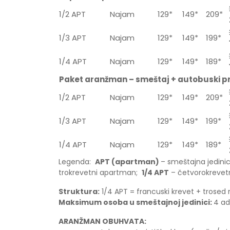
1/2 APT
Najam
129*
149*
209*
1/3 APT
Najam
129*
149*
199*
1/4 APT
Najam
129*
149*
189*
Paket aranžman – smeštaj + autobuski p
1/2 APT
Najam
129*
149*
209*
1/3 APT
Najam
129*
149*
199*
1/4 APT
Najam
129*
149*
189*
Legenda:
APT (apartman)
– smeštajna jedin
trokrevetni apartman;
1/4 APT
– četvorokrevet
Struktura:
1/4 APT = francuski krevet + trosed 
Maksimum osoba u smeštajnoj jedinici:
4 ad
ARANŽMAN OBUHVATA: