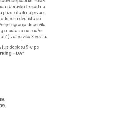
spavaćoj sobi se nalazi
vnom boravku trosed na
u prizemlju ili na prvom
 uređenom dvorištu sa
enje i igranje dece.Vila
king mesto se ne može
vati*) za najviše 3 vozila.
 (
uz doplatu 5 € po
rking – DA*
09.
09.