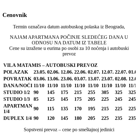
Cenovnik
Termin označava datum autobuskog polaska iz Beograda,
NAJAM APARTMANA POČINJE SLEDEĆEG DANA U
ODNOSU NA DATUM IZ TABELE
Cene su izražene u eurima po osobi za 10 noćenja i autobuski
prevoz
VILA MATAMIS – AUTOBUSKI PREVOZ
POLAZAK
23.05.
02.06.
12.06.
22.06.
02.07.
12.07.
22.07.
01.0
POVRATAK
03.06.
13.06.
23.06.
03.07.
13.07.
23.07.
02.08.
12.0
DANA/NOĆI
11/10
11/10
11/10
11/10
11/10
11/10
11/10
11/1
STUDIO 1/2
90
145
175
215
255
305
325
325
STUDIO 1/3
85
125
145
175
205
225
245
245
APARTMAN
90
115
135
170
195
215
225
225
1/4
DUPLEX 1/4
90
120
145
180
205
225
235
235
Sopstveni prevoz – cene po smeštajnoj jedinici