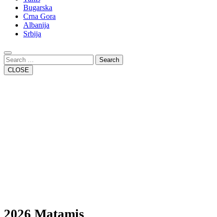
Bugarska
Crna Gora
Albanija
Srbija
Close
Button
Search
CLOSE
2026 Matamis