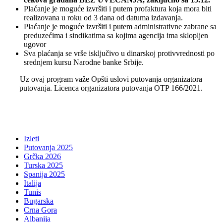
Plaćanje je moguće izvršiti i putem profaktura koja mora biti
realizovana u roku od 3 dana od datuma izdavanja.
Plaćanje je moguće izvršiti i putem administrativne zabrane sa
preduzećima i sindikatima sa kojima agencija ima sklopljen
ugovor
Sva plaćanja se vrše isključivo u dinarskoj protivvrednosti po
srednjem kursu Narodne banke Srbije.
Uz ovaj program važe Opšti uslovi putovanja organizatora
putovanja. Licenca organizatora putovanja OTP 166/2021.
Izleti
Putovanja 2025
Grčka 2026
Turska 2025
Spanija 2025
Italija
Tunis
Bugarska
Crna Gora
Albanija