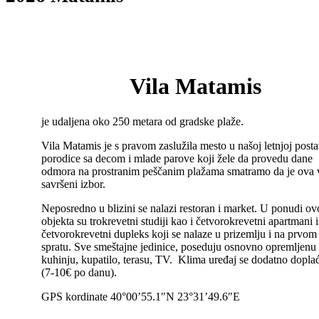
Vila Matamis
je udaljena oko 250 metara od gradske plaže.
Vila Matamis je s pravom zaslužila mesto u našoj letnjoj posta
porodice sa decom i mlade parove koji žele da provedu dane
odmora na prostranim peščanim plažama smatramo da je ova v
savršeni izbor.
Neposredno u blizini se nalazi restoran i market. U ponudi o
objekta su trokrevetni studiji kao i četvorokrevetni apartmani i
četvorokrevetni dupleks koji se nalaze u prizemlju i na prvom
spratu. Sve smeštajne jedinice, poseduju osnovno opremljenu
kuhinju, kupatilo, terasu, TV. Klima uređaj se dodatno dopla
(7-10€ po danu).
GPS kordinate 40°00’55.1″N 23°31’49.6″E