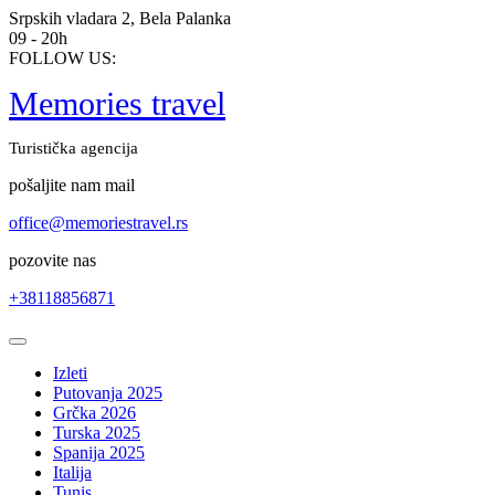
Skip
Srpskih vladara 2, Bela Palanka
to
09 - 20h
content
FOLLOW US:
Memories travel
Turistička agencija
pošaljite nam mail
office@memoriestravel.rs
pozovite nas
+38118856871
Open
Button
Izleti
Putovanja 2025
Grčka 2026
Turska 2025
Spanija 2025
Italija
Tunis