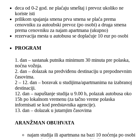
deca od 0-2 god. ne plaćaju smeštaj i prevoz ukoliko ne
koriste isti
prilikom spajanja smena prva smena se plaća prema
cenovniku za autoubski prevoz (po osobi) a druga smena
prema cenovniku za najam apartmana (ukupno)
rezervacija mesta u autobusu se doplaćuje 10 eur po osobi
PROGRAM
1. dan – sastanak putnika minimum 30 minuta pre polaska,
noćna vožnja.
2. dan – dolazak na predviđenu destinaciju u prepodnevnim
časovima.
2 – 12. dan – boravak u studijima/apartmanima na izabranoj
destinaciji.
12. dan – napuštanje studija u 9.00 h, polazak autobusa oko
15h po lokalnom vremenu (za tačno vreme polaska
informisati se kod predstavnika agencije).
13. dan – dolazak u jutarnjim časovima
ARANŽMAN OBUHVATA
najam studija ili apartmana na bazi 10 noćenja po osobi