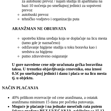
za autobuski prevoz / najam studija ili apartmana na
bazi 10 noćenja po smeštajnoj jedinici za sopstveni
prevoz
autobuski prevoz
tehničko vodjstvo i organizaciju puta
ARANŽMAN NE OBUHVATA
upotrebu klima uređaja koja se doplaćuje na licu mesta
(tamo gde je naznačeno)
održavanje higijene studija u toku boravka kao i
sredstva za higijenu
putno zdravstveno osiguranje
U gore navedene cene nije uračunata grčka boravišna
taksa. U trenutku objavljivanja cenovnika, ona iznosi
0.5€ po smeštajnoj jedinici i danu i plaća se na licu mesta
tj. u objektu.
NAČIN PLAĆANJA
40% prilikom rezervacije od cene aranžmana, a ostatak
aranžmana minimum 15 dana pre početka putovanja.
Moguće je plaćanje i na jednake mesečnih rata putem
čekova građana BEZ UVEĆANJA, zaključno sa 15.12.