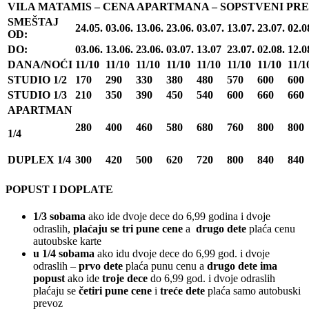
VILA MATAMIS – CENA APARTMANA – SOPSTVENI PR
SMEŠTAJ
24.05.
03.06.
13.06.
23.06.
03.07.
13.07.
23.07.
02.0
OD:
DO:
03.06.
13.06.
23.06.
03.07.
13.07
23.07.
02.08.
12.0
DANA/NOĆI
11/10
11/10
11/10
11/10
11/10
11/10
11/10
11/1
STUDIO 1/2
170
290
330
380
480
570
600
600
STUDIO 1/3
210
350
390
450
540
600
660
660
APARTMAN
280
400
460
580
680
760
800
800
1/4
DUPLEX 1/4
300
420
500
620
720
800
840
840
POPUST I DOPLATE
1/3 sobama
ako ide dvoje dece do 6,99 godina i dvoje
odraslih,
plaćaju se tri pune cene
a
drugo dete
plaća cenu
autoubske karte
u 1/4 sobama
ako idu dvoje dece do 6,99 god. i dvoje
odraslih –
prvo dete
plaća punu cenu a
drugo dete ima
popust
ako ide
troje dece
do 6,99 god. i dvoje odraslih
plaćaju se
četiri pune cene
i
treće dete
plaća samo autobuski
prevoz