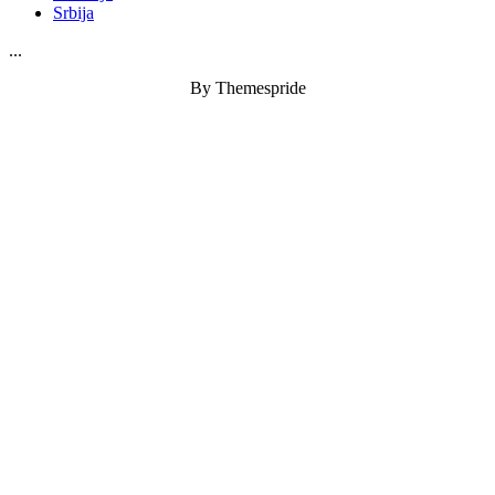
Srbija
...
By Themespride