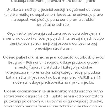
u slučaju sopstvenog prevoza može boraviti gratis.
Ukoliko u smeštajnoj jedinici postoji mogućnost da deca
koriste smeštaj na sopstvenom krevetu, ne ostvaruju pravo
na popust, već plaćaju punu cenu prema strukturi
smeštajne jedinice.
Organizator putovanja zadrzava pravo da u odredjenim
smenama odobri koriscenje pojedinih smestajnih jedinica po
ceni koriscenja za manji broj osoba u odnosu na broj
predvidjen strukturom.
U cenu paket aranžmana je uračunato
:
autobuski prevoz
Beograd – Polihrono– Beograd, usluge pratioca grupe i
smeštaj (apartman/studio II kategorije lokalne
kategorizacije – prema domaćoj kategorizaciji, pripadaju I
kat. smeštajnih jedinica) na bazi najma za 7,8,10,11,12, ili 14
noćenja i usluge predstavnika na srpskom jeziku.
U cenu aranžmana nije uračunato
: međunarodno putno
zdravstveno osiguranje od – uplata se vrši kod organizatora
putovanja po cenovniku i uslovima osiguravajućeg društva,
programom nenavedene usluge, taksa koja se plaća na licu