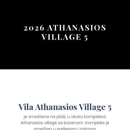
Button
2026 ATHANASIOS
VILLAGE 5
Vila Athanasios Village 5
je smeštena na plaži, u okviru kompleksa
Athanasios village sa bazenom. Kompleks je
smešten u prelepom i mirnom