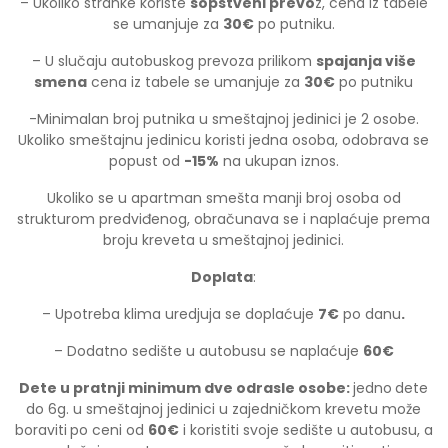
– Ukoliko stranke koriste
sopstveni prevo
z, cena iz tabele
se umanjuje za
30
€
po putniku.
– U slučaju autobuskog prevoza prilikom
spajanja više
smena
cena iz tabele se umanjuje za
30€
po putniku
-Minimalan broj putnika u smeštajnoj jedinici je 2 osobe.
Ukoliko smeštajnu jedinicu koristi jedna osoba, odobrava se
popust od
-15%
na ukupan iznos.
Ukoliko se u apartman smešta manji broj osoba od
strukturom predviđenog, obračunava se i naplaćuje prema
broju kreveta u smeštajnoj jedinici.
Doplata
:
– Upotreba klima uredjuja se doplaćuje
7€
po danu
.
– Dodatno sedište u autobusu se naplaćuje
60€
Dete
u
pratnji
minimum
dve
odrasle
osobe
:
jedno
dete
do 6g. u smeštajnoj jedinici u zajedničkom krevetu može
boraviti
po ceni od
60€
i koristiti svoje sedište u autobusu, a