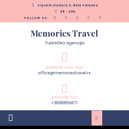
Skip
Srpskih vladara 2, Bela Palanka
to
09 - 20h
content
FOLLOW US:
Memories Travel
Turistička agencija
pošaljite nam mail
office@memoriestravel.rs
pozovite nas
+38118856871
Open