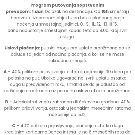
Program putovanja sopstvenim
prevozom:
1.dan
Dolazak na destinaciju. Od
15h
smeštaj i
boravak u izabranom objektu na bazi uplaćenog broja
noćenja u smeštajnoj jedinici. 8., 9., 11., 12., 13. ili 15.
dana
napuštanje smeštajnih kapaciteta do 9.00. Kraj svih
usluga.
Uslovi plaćanja:
putnici mogu pre uplate aranžmana da se
odluče za jedan od načina plaćanja, a koji se ne može
naknadno menjati:
A
– 40% prilikom prijavljivanja, ostatak najkasnije 30 dana pre
polaska na put. Ukoliko ugovarač ne izvrši uplatu ostatka
duga u predviđenom roku, smatra se da je odustao od
korišćenja aranžmana uz primenu uslova otkaza aranžmana.
B
– Administrativnom zabranom ili čekovima građana: 40%
prilikom prijavljivanja, ostatak u jednakim mesečnim ratama
najkasnije do 15.12
C
– 40% prilikom prijavljivanja, plaćanje ostatka duga
kreditnim karticama Banca Intesa-e na 6 mesečnih rata do