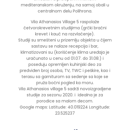
mediteranskom okruženju, na samoj obali u
centralnom delu Polihrona.
Vila Athanasios Village 5 raspolaže
četvorokrevetnim studijima (grčki bračni
krevet i kauč na razvlačenje).
Studiji su smešteni u prizemlju objekta u čijem
sastavu se nalaze recepcija i bar,
klimatizovani su (korišćenje klima uređaja je
uračunato u cenu od 01.07. do 31.08.) i
poseduju opremljen kuhinjski deo za
predviđen broj osoba, TV, TWC i peškire, kao i
terasu sa garniturom sa sedenje sa koje se
pruža bočni pogled ka moru.
Vila Athanasios village 5 sadrži novoizgradjene
studije za sezonu 2020. i idealna je za
porodice sa malom decom.
Google maps: Latitude: 40.019224 Longitude:
23.525237