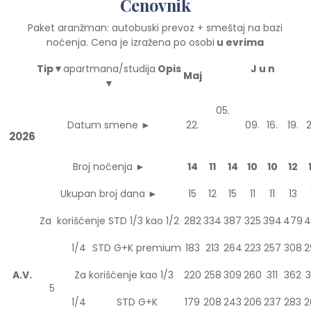
Cenovnik
Paket aranžman: autobuski prevoz + smeštaj na bazi
noćenja. Cena je izražena po osobi
u evrima
Tip▼
apartmana/studija
Opis
J u n
Maj
▼
05.
Datum smene ►
22.
09.
16.
19.
2026
Broj noćenja ►
14
11
14
10
10
12
Ukupan broj dana ►
15
12
15
11
11
13
Za korišćenje STD 1/3 kao 1/2
282
334
387
325
394
479
4
1/4
STD G+K premium
183
213
264
223
257
308
2
A.V.
Za korišćenje kao 1/3
220
258
309
260
311
362
3
5
1/4
STD G+K
179
208
243
206
237
283
2