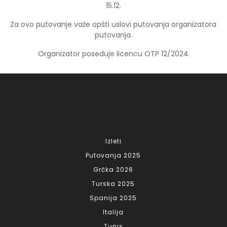
15.12.
Za ovo putovanje važe opšti uslovi putovanja organizatora
putovanja.
Organizator poseduje licencu OTP 12/2024
Izleti
Putovanja 2025
Grčka 2026
Turska 2025
Spanija 2025
Italija
Tunis