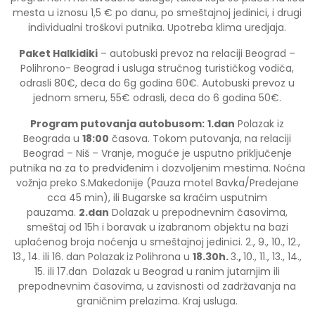
mesta u iznosu 1,5 € po danu, po smeštajnoj jedinici, i drugi
individualni troškovi putnika. Upotreba klima uredjaja.
Paket Halkidiki
– autobuski prevoz na relaciji Beograd –
Polihrono- Beograd i usluga stručnog turističkog vodiča,
odrasli 80€, deca do 6g godina 60€. Autobuski prevoz u
jednom smeru, 55€ odrasli, deca do 6 godina 50€.
Program putovanja autobusom:
1.dan
Polazak iz
Beograda u
18:00
časova. Tokom putovanja, na relaciji
Beograd – Niš – Vranje, moguće je usputno priključenje
putnika na za to predviđenim i dozvoljenim mestima. Noćna
vožnja preko S.Makedonije (Pauza motel Bavka/Predejane
cca 45 min), ili Bugarske sa kraćim usputnim
pauzama.
2.dan
Dolazak u prepodnevnim časovima,
smeštaj od 15h i boravak u izabranom objektu na bazi
uplaćenog broja noćenja u smeštajnoj jedinici. 2., 9., 10., 12.,
13., 14. ili 16. dan Polazak
iz
Polihrona u
18.30h.
3.
,
10., 11., 13., 14.,
15. ili 17.dan Dolazak u Beograd u ranim jutarnjim ili
prepodnevnim časovima, u zavisnosti od zadržavanja na
graničnim prelazima. Kraj usluga.