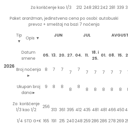
Za korišćenje kao 1/3
212
248
282
242
281
339
3
Paket aranžman, jedinstvena cena po osobi: autobuski
prevoz + smeštaj na bazi 7 noćenja
Tip
JUN
JUL
AVGUS
Opis ▼
▼
Datum
18. i
05.
13.
20.
27.
04.
11.
01.
08.
15.
2
smene
25.
2026
Broj noćenja
8
7
7
7
7
7
7
7
7
7
►
Ukupan broj
9
8
8
8
8
8
8
8
8
8
dana►
Za korišćenje
256
1/3 kao 1/2
313
361
395
412
435
481
481
466
450
4
1/4
STD G+K
165
191
215
240
248
259
286
286
278
269
2