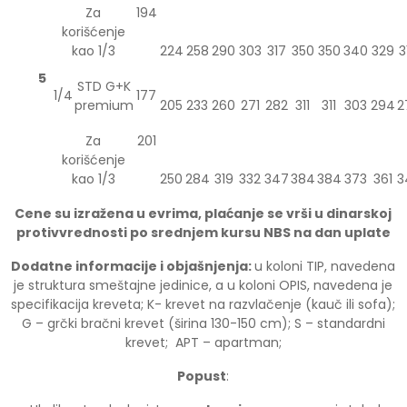
Za
194
korišćenje
kao 1/3
224
258
290
303
317
350
350
340
329
3
5
STD G+K
1/4
177
premium
205
233
260
271
282
311
311
303
294
2
Za
201
korišćenje
kao 1/3
250
284
319
332
347
384
384
373
361
3
Cene su izražena u evrima, plaćanje se vrši u dinarskoj
protivvrednosti po srednjem kursu NBS na dan uplate
Dodatne informacije i objašnjenja:
u koloni TIP, navedena
je struktura smeštajne jedinice, a u koloni OPIS, navedena je
specifikacija kreveta; K- krevet na razvlačenje (kauč ili sofa);
G – grčki bračni krevet (širina 130-150 cm); S – standardni
krevet; APT – apartman;
Popust
: