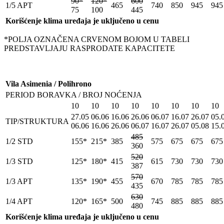
90*
120*
600
1/5 APT
465
740
850
945
945
75
100
445
Korišćenje klima uređaja je uključeno u cenu
*POLJA OZNAČENA CRVENOM BOJOM U TABELI
PREDSTAVLJAJU RASPRODATE KAPACITETE
Vila Asimenia / Polihrono
PERIOD BORAVKA / BROJ NOĆENJA
10
10
10
10
10
10
10
10
27.05
06.06
16.06
26.06
06.07
16.07
26.07
05.
TIP/STRUKTURA
06.06
16.06
26.06
06.07
16.07
26.07
05.08
15.
485
1/2 STD
155*
215*
385
575
675
675
675
360
520
1/3 STD
125*
180*
415
615
730
730
730
387
570
1/3 APT
135*
190*
455
670
785
785
785
435
630
1/4 APT
120*
165*
500
745
885
885
885
480
Korišćenje klima uređaja je uključeno u cenu