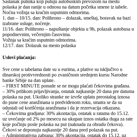
Sastanak putnika koji putuju autobuskim prevozom na mestu
polaska je dan ranije u odnosu na datum početka smene iz tabele.
Noćna vožnja sa kraćim usputnim odmorima.
1. dan – 10/15. dan: Polihrono – dolazak, smeštaj, boravak na bazi
izabrane usluge, noćenje.
11/16. dan: Polihrono – napuštanje objekta u 9h, polazak autobusa u
popodnevnim, večernjim časovima.
Vožnja sa kraćim usputnim odmorima.
12/17. dan: Dolazak na mesto polaska
Uslovi plaćanja:
Sve cene u tabelama date su u eurima, a plative su isključivo u
dinarskoj protivvrednosti po zvaničnom srednjem kursu Narodne
banke Srbije na dan uplate.
– FIRST MINUTE ponude se ne mogu plaćati čekovima građana.
– 30% prilikom prijavljivanja, ostatak najkasnije 20 dana pre datuma
polaska na put. Ukoliko stranke ne izvrše uplatu preostalog iznosa
do pune cene aranžmana u predviđenom roku, smatra se da su
odustali od korišćenja aranžmana i da je rezervacija otkazana.
– Čekovima gradjana: 30% akontacija, ostatak u ratama do 15.12.
uz uvećanje od 2% po mesecu na ukupan iznos ostatka duga za rate
koje počinju posle polaska na put (naknada za obradu čekova).
Čekovi se deponuju najkasnije 20 dana pred polazak na put.
– Administrativna zabrana: 30% akontacija, ostatak do 15.12. uz