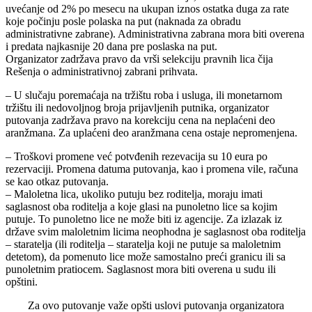
uvećanje od 2% po mesecu na ukupan iznos ostatka duga za rate
koje počinju posle polaska na put (naknada za obradu
administrativne zabrane). Administrativna zabrana mora biti overena
i predata najkasnije 20 dana pre poslaska na put.
Organizator zadržava pravo da vrši selekciju pravnih lica čija
Rešenja o administrativnoj zabrani prihvata.
– U slučaju poremaćaja na tržištu roba i usluga, ili monetarnom
tržištu ili nedovoljnog broja prijavljenih putnika, organizator
putovanja zadržava pravo na korekciju cena na neplaćeni deo
aranžmana. Za uplaćeni deo aranžmana cena ostaje nepromenjena.
– Troškovi promene već potvđenih rezevacija su 10 eura po
rezervaciji. Promena datuma putovanja, kao i promena vile, računa
se kao otkaz putovanja.
– Maloletna lica, ukoliko putuju bez roditelja, moraju imati
saglasnost oba roditelja a koje glasi na punoletno lice sa kojim
putuje. To punoletno lice ne može biti iz agencije. Za izlazak iz
države svim maloletnim licima neophodna je saglasnost oba roditelja
– staratelja (ili roditelja – staratelja koji ne putuje sa maloletnim
detetom), da pomenuto lice može samostalno preći granicu ili sa
punoletnim pratiocem. Saglasnost mora biti overena u sudu ili
opštini.
Za ovo putovanje važe opšti uslovi putovanja organizatora