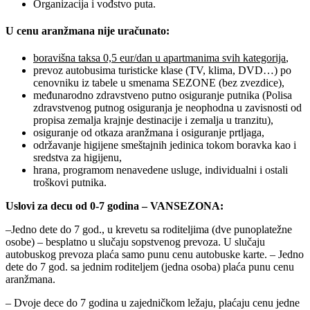
Organizacija i vođstvo puta.
U cenu aranžmana nije uračunato:
boravišna taksa 0,5 eur/dan u apartmanima svih kategorija
,
prevoz autobusima turisticke klase (TV, klima, DVD…) po
cenovniku iz tabele u smenama SEZONE (bez zvezdice),
međunarodno zdravstveno putno osiguranje putnika (Polisa
zdravstvenog putnog osiguranja je neophodna u zavisnosti od
propisa zemalja krajnje destinacije i zemalja u tranzitu),
osiguranje od otkaza aranžmana i osiguranje prtljaga,
održavanje higijene smeštajnih jedinica tokom boravka kao i
sredstva za higijenu,
hrana, programom nenavedene usluge, individualni i ostali
troškovi putnika.
Uslovi za decu od 0-7 godina – VANSEZONA:
–Jedno dete do 7 god., u krevetu sa roditeljima (dve punoplatežne
osobe) – besplatno u slučaju sopstvenog prevoza. U slučaju
autobuskog prevoza plaća samo punu cenu autobuske karte. – Jedno
dete do 7 god. sa jednim roditeljem (jedna osoba) plaća punu cenu
aranžmana.
– Dvoje dece do 7 godina u zajedničkom ležaju, plaćaju cenu jedne