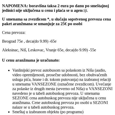
NAPOMENA: boravišna taksa 2 eura po danu po smeštajnoj
jedinici nije uključena u cenu i plaća se u agen
ciji.
U smenama sa zvezdicom *, u slučaju sopstvenog prevoza cena
paket aranžmana se umanjuje za 25€ po osobi
Cena prevoza:
Beograd 75e , deca(do 9.99) -65e
Aleksinac, Niš, Leskovac, Vranje 65e, deca(do 9.99) -55e
U cenu aranžmana je uračunato:
Vanlinijski prevoz autobusom sa polaskom iz Niša (audio,
video opremljenosti, prosečne udobnosti, bez obuhvaćenih
usluga pića, hrane i dr. tokom putovanja) na izabranoj relaciji
u smenama VANSEZONE (označene zvezdicom). Uvećanje
za polaske iz drugih mesta (severno od Niša) u VANSEZONI
navedeno je u tabeli autobuskog prevoza. U smenama
SEZONE cena autobuskog prevoza nije uključena u cenu
aranžmana. Cene autobuskog prevoza po osobi u SEZONI
nalaze se u tabeli autobuskog prevoza.
Smeštaj u izabranom objektu (po programu)