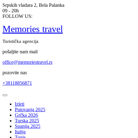
Skip
Srpskih vladara 2, Bela Palanka
to
09 - 20h
content
FOLLOW US:
Memories travel
Turistička agencija
pošaljite nam mail
office@memoriestravel.rs
pozovite nas
+38118856871
Open
Button
Izleti
Putovanja 2025
Grčka 2026
Turska 2025
Spanija 2025
Italija
Tunis