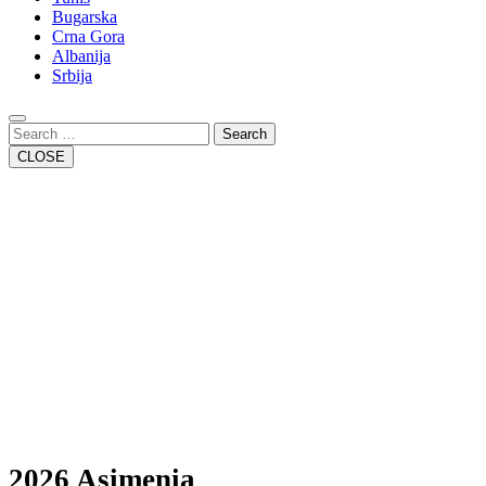
Bugarska
Crna Gora
Albanija
Srbija
Close
Button
Search
CLOSE
2026 Asimenia