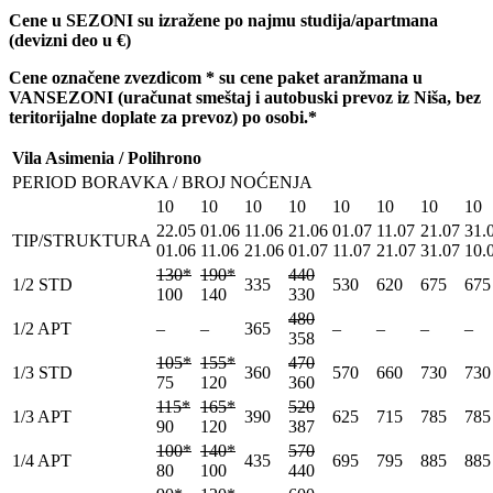
Cene u SEZONI su izražene po najmu studija/apartmana
(devizni deo u
€)
Cene ozna
č
ene zvezdicom * su cene paket aranžmana u
VANSEZONI (ura
č
unat smeštaj i autobuski prevoz iz Niša, bez
teritorijalne doplate za prevoz) po osobi.*
Vila Asimenia / Polihrono
PERIOD BORAVKA / BROJ NOĆENJA
10
10
10
10
10
10
10
10
22.05
01.06
11.06
21.06
01.07
11.07
21.07
31.
TIP/STRUKTURA
01.06
11.06
21.06
01.07
11.07
21.07
31.07
10.
130*
190*
440
1/2 STD
335
530
620
675
675
100
140
330
480
1/2 APT
–
–
365
–
–
–
–
358
105*
155*
470
1/3 STD
360
570
660
730
730
75
120
360
115*
165*
520
1/3 APT
390
625
715
785
785
90
120
387
100*
140*
570
1/4 APT
435
695
795
885
885
80
100
440