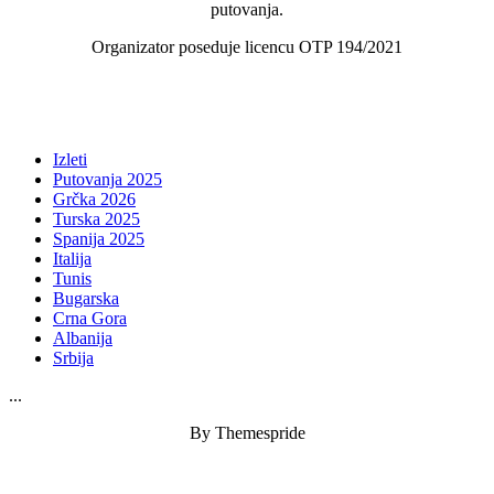
putovanja.
Organizator poseduje licencu OTP 194/2021
Izleti
Putovanja 2025
Grčka 2026
Turska 2025
Spanija 2025
Italija
Tunis
Bugarska
Crna Gora
Albanija
Srbija
...
By Themespride