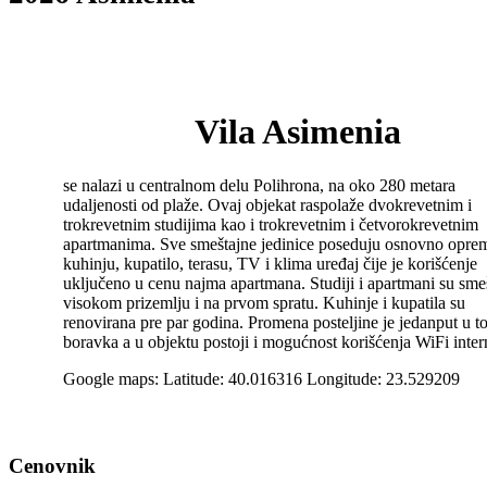
Vila Asimenia
se nalazi u centralnom delu Polihrona, na oko 280 metara
udaljenosti od plaže. Ovaj objekat raspolaže dvokrevetnim i
trokrevetnim studijima kao i trokrevetnim i četvorokrevetnim
apartmanima. Sve smeštajne jedinice poseduju osnovno opre
kuhinju, kupatilo, terasu, TV i klima uređaj čije je korišćenje
uključeno u cenu najma apartmana. Studiji i apartmani su sme
visokom prizemlju i na prvom spratu. Kuhinje i kupatila su
renovirana pre par godina. Promena posteljine je jedanput u t
boravka a u objektu postoji i mogućnost korišćenja WiFi inter
Google maps: Latitude: 40.016316 Longitude: 23.529209
Cenovnik