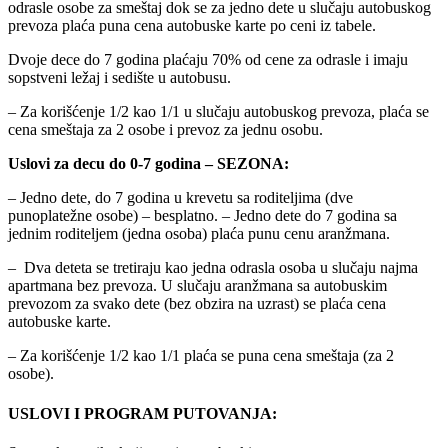
odrasle osobe za smeštaj dok se za jedno dete u slučaju autobuskog
prevoza plaća puna cena autobuske karte po ceni iz tabele.
Dvoje dece do 7 godina plaćaju 70% od cene za odrasle i imaju
sopstveni ležaj i sedište u autobusu.
– Za korišćenje 1/2 kao 1/1 u slučaju autobuskog prevoza, plaća se
cena smeštaja za 2 osobe i prevoz za jednu osobu.
Uslovi za decu do 0-7 godina – SEZONA:
– Jedno dete, do 7 godina u krevetu sa roditeljima (dve
punoplatežne osobe) – besplatno. – Jedno dete do 7 godina sa
jednim roditeljem (jedna osoba) plaća punu cenu aranžmana.
– Dva deteta se tretiraju kao jedna odrasla osoba u slučaju najma
apartmana bez prevoza. U slučaju aranžmana sa autobuskim
prevozom za svako dete (bez obzira na uzrast) se plaća cena
autobuske karte.
– Za korišćenje 1/2 kao 1/1 plaća se puna cena smeštaja (za 2
osobe).
USLOVI I PROGRAM PUTOVANJA: