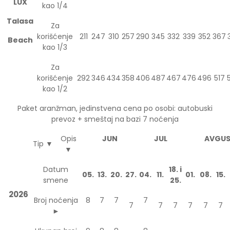
LUX
kao 1/4
Talasa
Za
korišćenje
211
247
310
257
290
345
332
339
352
367
Beach
kao 1/3
Za
korišćenje
292
346
434
358
406
487
467
476
496
517
kao 1/2
Paket aranžman, jedinstvena cena po osobi: autobuski
prevoz + smeštaj na bazi 7 noćenja
Opis
JUN
JUL
AVGU
Tip ▼
▼
Datum
18. i
05.
13.
20.
27.
04.
11.
01.
08.
15.
smene
25.
2026
Broj noćenja
8
7
7
7
7
7
7
7
7
7
►