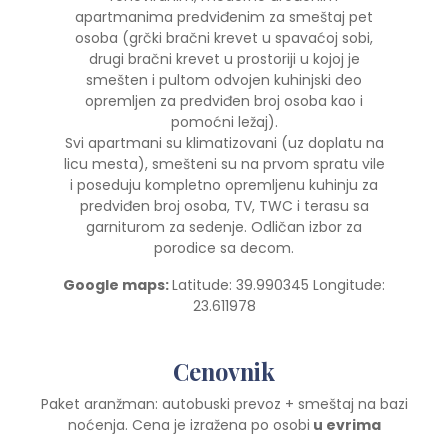
apartmanima predviđenim za smeštaj pet
osoba (grčki bračni krevet u spavaćoj sobi,
drugi bračni krevet u prostoriji u kojoj je
smešten i pultom odvojen kuhinjski deo
opremljen za predviđen broj osoba kao i
pomoćni ležaj).
Svi apartmani su klimatizovani (uz doplatu na
licu mesta), smešteni su na prvom spratu vile
i poseduju kompletno opremljenu kuhinju za
predviđen broj osoba, TV, TWC i terasu sa
garniturom za sedenje. Odličan izbor za
porodice sa decom.
Google maps:
Latitude: 39.990345 Longitude:
23.611978
Cenovnik
Paket aranžman: autobuski prevoz + smeštaj na bazi
noćenja. Cena je izražena po osobi
u evrima