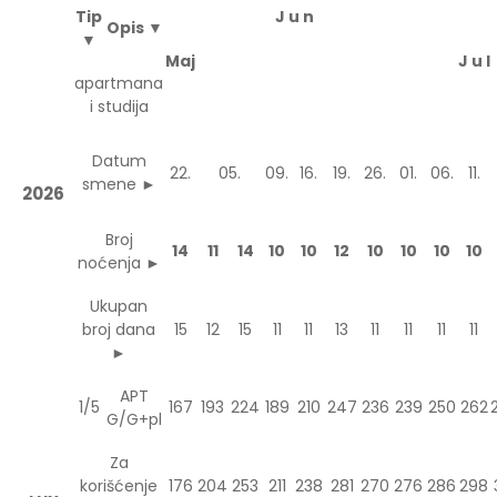
Tip
J u n
Opis ▼
▼
Maj
J u l
apartmana
i studija
Datum
22.
05.
09.
16.
19.
26.
01.
06.
11.
smene ►
2026
Broj
14
11
14
10
10
12
10
10
10
10
noćenja ►
Ukupan
broj dana
15
12
15
11
11
13
11
11
11
11
►
APT
1/5
167
193
224
189
210
247
236
239
250
262
G/G+pl
Za
korišćenje
176
204
253
211
238
281
270
276
286
298