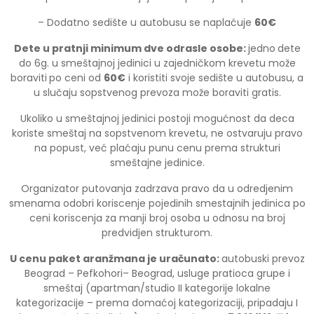
– Dodatno sedište u autobusu se naplaćuje
60€
Dete
u
pratnji
minimum
dve
odrasle
osobe
:
jedno
dete
do 6g. u smeštajnoj jedinici u zajedničkom krevetu može
boraviti
po ceni od
60€
i koristiti svoje sedište u autobusu, a
u slučaju sopstvenog prevoza može boraviti gratis.
Ukoliko u smeštajnoj jedinici postoji mogućnost da deca
koriste smeštaj na sopstvenom krevetu, ne ostvaruju pravo
na popust, već plaćaju punu cenu prema strukturi
smeštajne jedinice.
Organizator putovanja zadrzava pravo da u odredjenim
smenama odobri koriscenje pojedinih smestajnih jedinica po
ceni koriscenja za manji broj osoba u odnosu na broj
predvidjen strukturom.
U cenu paket aranžmana je uračunato
:
autobuski prevoz
Beograd – Pefkohori– Beograd, usluge pratioca grupe i
smeštaj (apartman/studio II kategorije lokalne
kategorizacije – prema domaćoj kategorizaciji, pripadaju I