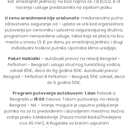
kat. smeštajnih jedinica) na bazi najma za 7,8,10,11,12, ili 14
noćenja i usluge predstavnika na srpskom jeziku.
U cenu aranžmana nije uračunato
: međunarodno putno
zdravstveno osiguranje od – uplata se vrši kod organizatora
putovanja po cenovniku i uslovima osiguravajućeg društva,
programom nenavedene usluge, taksa koja se plaća na licu
mesta u iznosu 1,5 € po danu, po smeštajnoj jedinici, i drugi
individualni troškovi putnika. Upotreba klima uredjaja.
Paket Halkidiki
– autobuski prevoz na relaciji Beograd –
Pefkohori – Beograd i usluga stručnog turističkog vodiča,
odrasli 80€, deca do 6g godina 60€. Autobuski prevoz
Beograd – Pefkohori ili Pefkohori – Beograd, 55€ odrasli, deca
do 6 godina 50€.
Program putovanja autobusom:
1.dan
Polazak iz
Beograda u
18:00
časova. Tokom putovanja, na relaciji
Beograd – Niš – Vranje, moguće je usputno priključenje
putnika na za to predviđenim i dozvoljenim mestima. Noćna
vožnja preko S.Makedonije (Pauza motel Bavka/Predejane
cca 45 min), ili Bugarske sa kraćim usputnim