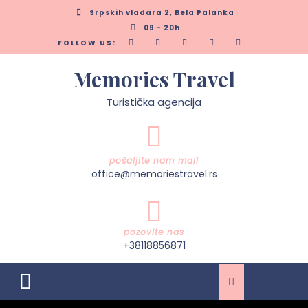
Skip
Srpskih vladara 2, Bela Palanka
to
09 - 20h
content
FOLLOW US:
Memories Travel
Turistička agencija
pošaljite nam mail
office@memoriestravel.rs
pozovite nas
+38118856871
Open