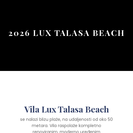
Button
2026 LUX TALASA BEACH
Vila Lux Talasa Beach
se nalazi blizu plaže, na udaljenosti od oko 50
metara. Vila raspolaže kompletno
renoviranim, moderno uređenim