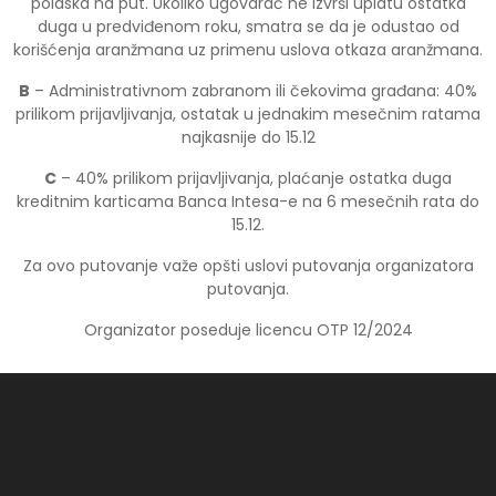
polaska na put. Ukoliko ugovarač ne izvrši uplatu ostatka
duga u predviđenom roku, smatra se da je odustao od
korišćenja aranžmana uz primenu uslova otkaza aranžmana.
B
– Administrativnom zabranom ili čekovima građana: 40%
prilikom prijavljivanja, ostatak u jednakim mesečnim ratama
najkasnije do 15.12
C
– 40% prilikom prijavljivanja, plaćanje ostatka duga
kreditnim karticama Banca Intesa-e na 6 mesečnih rata do
15.12.
Za ovo putovanje važe opšti uslovi putovanja organizatora
putovanja.
Organizator poseduje licencu OTP 12/2024