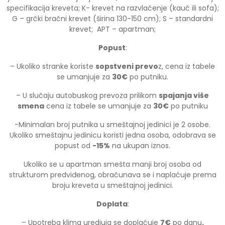
specifikacija kreveta; K- krevet na razvlačenje (kauč ili sofa);
G – grčki bračni krevet (širina 130-150 cm); S – standardni
krevet; APT – apartman;
Popust
:
– Ukoliko stranke koriste
sopstveni prevo
z, cena iz tabele
se umanjuje za
30
€
po putniku.
– U slučaju autobuskog prevoza prilikom
spajanja više
smena
cena iz tabele se umanjuje za
30€
po putniku
-Minimalan broj putnika u smeštajnoj jedinici je 2 osobe.
Ukoliko smeštajnu jedinicu koristi jedna osoba, odobrava se
popust od
-15%
na ukupan iznos.
Ukoliko se u apartman smešta manji broj osoba od
strukturom predviđenog, obračunava se i naplaćuje prema
broju kreveta u smeštajnoj jedinici.
Doplata
:
– Upotreba klima uredjuja se doplaćuje
7€
po danu
.