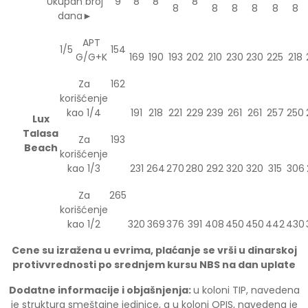
Ukupan broj
9
8
8
8
8
8
8
8
8
8
dana►
APT
1/5
154
G/G+K
169
190
193
202
210
230
230
225
218
Za
162
korišćenje
kao 1/4
191
218
221
229
239
261
261
257
250
Lux
Talasa
Za
193
Beach
korišćenje
kao 1/3
231
264
270
280
292
320
320
315
306
Za
265
korišćenje
kao 1/2
320
369
376
391
408
450
450
442
430
Cene su izražena u evrima, plaćanje se vrši u dinarskoj
protivvrednosti po srednjem kursu NBS na dan uplate
Dodatne informacije i objašnjenja:
u koloni TIP, navedena
je struktura smeštajne jedinice, a u koloni OPIS, navedena je