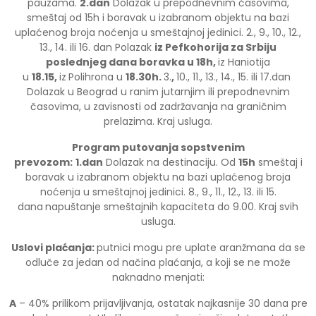
pauzama.
2.dan
Dolazak u prepodnevnim časovima,
smeštaj od 15h i boravak u izabranom objektu na bazi
uplaćenog broja noćenja u smeštajnoj jedinici. 2., 9., 10., 12.,
13., 14. ili 16. dan Polazak
iz Pefkohorija za Srbiju
poslednjeg dana boravka u 18h,
iz Haniotija
u
18.15,
iz
Polihrona u
18.30h.
3.
,
10., 11., 13., 14., 15. ili 17.dan
Dolazak u Beograd u ranim jutarnjim ili prepodnevnim
časovima, u zavisnosti od zadržavanja na graničnim
prelazima. Kraj usluga.
Program putovanja sopstvenim
prevozom:
1.dan
Dolazak na destinaciju. Od
15h
smeštaj i
boravak u izabranom objektu na bazi uplaćenog broja
noćenja u smeštajnoj jedinici. 8., 9., 11., 12., 13. ili 15.
dana
napuštanje smeštajnih kapaciteta do 9.00. Kraj svih
usluga.
Uslovi plaćanja:
putnici mogu pre uplate aranžmana da se
odluče za jedan od načina plaćanja, a koji se ne može
naknadno menjati:
A
– 40% prilikom prijavljivanja, ostatak najkasnije 30 dana pre