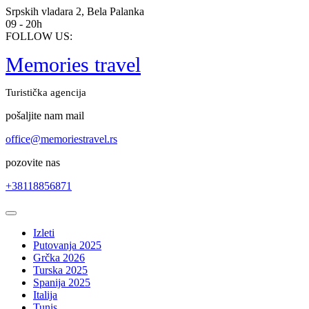
Skip
Srpskih vladara 2, Bela Palanka
to
09 - 20h
content
FOLLOW US:
Memories travel
Turistička agencija
pošaljite nam mail
office@memoriestravel.rs
pozovite nas
+38118856871
Open
Button
Izleti
Putovanja 2025
Grčka 2026
Turska 2025
Spanija 2025
Italija
Tunis