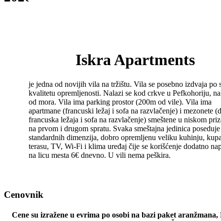
Iskra Apartments
je jedna od novijih vila na tržištu. Vila se posebno izdvaja po
kvalitetu opremljenosti. Nalazi se kod crkve u Pefkohoriju, 
od mora. Vila ima parking prostor (200m od vile). Vila ima
apartmane (francuski ležaj i sofa na razvlačenje) i mezonete (
francuska ležaja i sofa na razvlačenje) smeštene u niskom pri
na prvom i drugom spratu. Svaka smeštajna jedinica poseduje 
standardnih dimenzija, dobro opremljenu veliku kuhinju, kupa
terasu, TV, Wi-Fi i klima uređaj čije se korišćenje dodatno na
na licu mesta 6€ dnevno. U vili nema peškira.
Cenovnik
Cene su izražene u evrima po osobi na bazi paket aranž