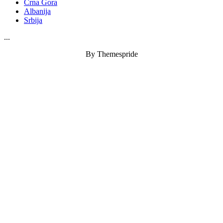
Crna Gora
Albanija
Srbija
...
By Themespride