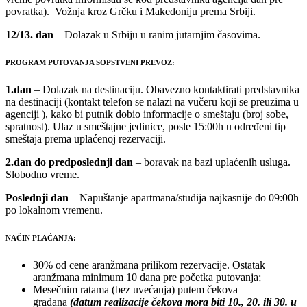
povratka). Vožnja kroz Grčku i Makedoniju prema Srbiji.
12/13.
dan
– Dolazak u Srbiju u ranim jutarnjim časovima.
PROGRAM PUTOVANJA SOPSTVENI PREVOZ:
1.dan
– Dolazak na destinaciju. Obavezno kontaktirati predstavnika
na destinaciji (kontakt telefon se nalazi na vučeru koji se preuzima u
agenciji ), kako bi putnik dobio informacije o smeštaju (broj sobe,
spratnost). Ulaz u smeštajne jedinice, posle 15:00h u određeni tip
smeštaja prema uplaćenoj rezervaciji.
2.dan do predposlednji dan
– boravak na bazi uplaćenih usluga.
Slobodno vreme.
Poslednji dan
– Napuštanje apartmana/studija najkasnije do 09:00h
po lokalnom vremenu.
NAČIN PLAĆANJA:
30% od cene aranžmana prilikom rezervacije. Ostatak
aranžmana minimum 10 dana pre početka putovanja;
Mesečnim ratama (bez uvećanja) putem čekova
građana
(datum realizacije čekova mora biti 10., 20. ili 30. u