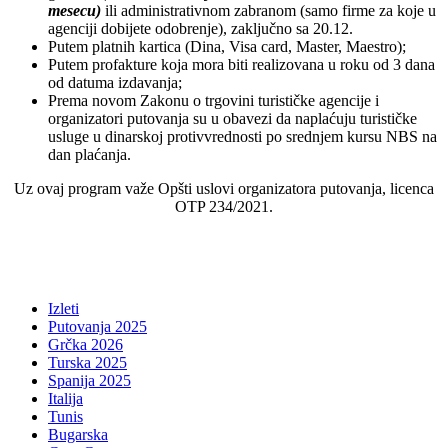
mesecu)
ili administrativnom zabranom (samo firme za koje u
agenciji dobijete odobrenje), zaključno sa 20.12.
Putem platnih kartica (Dina, Visa card, Master, Maestro);
Putem profakture koja mora biti realizovana u roku od 3 dana
od datuma izdavanja;
Prema novom Zakonu o trgovini turističke agencije i
organizatori putovanja su u obavezi da naplaćuju turističke
usluge u dinarskoj protivvrednosti po srednjem kursu NBS na
dan plaćanja.
Uz ovaj program važe Opšti uslovi organizatora putovanja, licenca
OTP 234/2021.
Izleti
Putovanja 2025
Grčka 2026
Turska 2025
Spanija 2025
Italija
Tunis
Bugarska