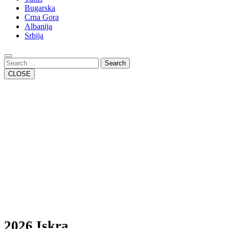
Bugarska
Crna Gora
Albanija
Srbija
Close
Button
Search
CLOSE
2026 Iskra