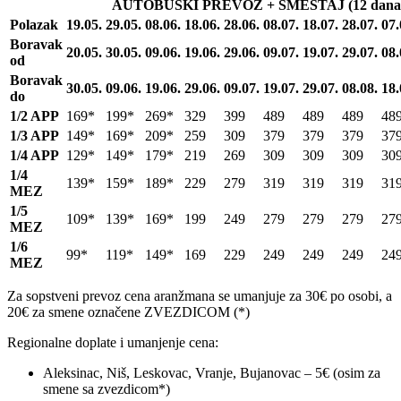
AUTOBUSKI PREVOZ + SMEŠTAJ (12 dana/1
Polazak
19.05.
29.05.
08.06.
18.06.
28.06.
08.07.
18.07.
28.07.
07.
Boravak
20.05.
30.05.
09.06.
19.06.
29.06.
09.07.
19.07.
29.07.
08.
od
Boravak
30.05.
09.06.
19.06.
29.06.
09.07.
19.07.
29.07.
08.08.
18.
do
1/2 APP
169*
199*
269*
329
399
489
489
489
48
1/3 APP
149*
169*
209*
259
309
379
379
379
37
1/4 APP
129*
149*
179*
219
269
309
309
309
30
1/4
139*
159*
189*
229
279
319
319
319
31
MEZ
1/5
109*
139*
169*
199
249
279
279
279
27
MEZ
1/6
99*
119*
149*
169
229
249
249
249
24
MEZ
Za sopstveni prevoz cena aranžmana se umanjuje za 30€ po osobi, a
20€ za smene označene ZVEZDICOM (*)
Regionalne doplate i umanjenje cena:
Aleksinac, Niš, Leskovac, Vranje, Bujanovac – 5€ (osim za
smene sa zvezdicom*)