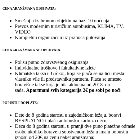
CENA ARANŽMANA OBUHVATA:
Smeštaj u izabranom objektu na bazi 10 noćenja
Prevoz modernim turističkim autobusima, KLIMA, TV,
VIDEO
Kompletnu organizaciju uz pratioca putovanja
CENA ARANŽMANA NE OBUHVATA:
Polisu putno-zdravstvenog osiguranja
Individualne troškove i fakultativne izlete
Klimatska taksa u Grčkoj, koja se plaća se na licu mesta
vlasniku vile ili predstavniku partnera. Plaća se umesto
boravišne takse koja je bila aktuelna od 2018. do
sada.
Apartmani svih kategorija 2€ po sobi po noći
POPUSTI I DOPLATE:
Dete do 8 godina starosti u zajedničkom ležaju, boravi
BESPLATNO i plaća autobusku kartu za decu;
Deca do 8 godina starosti, u pratnji dve puno platežne odrasle
osobe ukoliko borave u sopstvenom ležaju imaju popust u
iznosu od 20€ na cenu paket aranžmana;