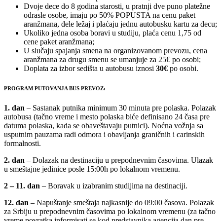
Dvoje dece do 8 godina starosti, u pratnji dve puno platežne
odrasle osobe, imaju po 50% POPUSTA na cenu paket
aranžmana, dele ležaj i plaćaju jednu autobusku kartu za decu;
Ukoliko jedna osoba boravi u studiju, plaća cenu 1,75 od
cene paket aranžmana;
U slučaju spajanja smena na organizovanom prevozu, cena
aranžmana za drugu smenu se umanjuje za 25€ po osobi;
Doplata za izbor sedišta u autobusu iznosi
30€
po osobi.
PROGRAM PUTOVANJA BUS PREVOZ:
1. dan
– Sastanak putnika minimum 30 minuta pre polaska. Polazak
autobusa (tačno vreme i mesto polaska biće definisano 24 časa pre
datuma polaska, kada se obaveštavaju putnici). Noćna vožnja sa
usputnim pauzama radi odmora i obavljanja graničnih i carinskih
formalnosti.
2. dan
– Dolazak na destinaciju u prepodnevnim časovima. Ulazak
u smeštajne jedinice posle 15:00h po lokalnom vremenu.
2 – 11.
dan
– Boravak u izabranim studijima na destinaciji.
12. dan
– Napuštanje smeštaja najkasnije do 09:00 časova. Polazak
za Srbiju u prepodnevnim časovima po lokalnom vremenu (za tačno
vreme povratka informisati se kod predstavnika agencija dan pre