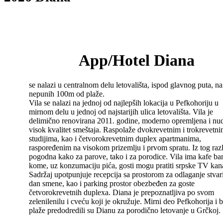
App/Hotel Diana
se nalazi u centralnom delu letovališta, ispod glavnog puta, na
nepunih 100m od plaže.
Vila se nalazi na jednoj od najlepših lokacija u Pefkohoriju u
mirnom delu u jednoj od najstarijih ulica letovališta. Vila je
delimično renovirana 2011. godine, moderno opremljena i nu
visok kvalitet smeštaja. Raspolaže dvokrevetnim i trokrevetn
studijima, kao i četvorokrevetnim duplex apartmanima,
raspoređenim na visokom prizemlju i prvom spratu. Iz tog raz
pogodna kako za parove, tako i za porodice. Vila ima kafe ba
kome, uz konzumaciju pića, gosti mogu pratiti srpske TV kan
Sadržaj upotpunjuje recepcija sa prostorom za odlaganje stvar
dan smene, kao i parking prostor obezbeđen za goste
četvorokrevetnih duplexa. Diana je prepoznatljiva po svom
zelenilenilu i cveću koji je okružuje. Mirni deo Pefkohorija i b
plaže predodredili su Dianu za porodično letovanje u Grčkoj.