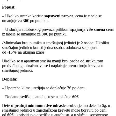
Popust
:
– Ukoliko stranke koriste
sopstveni prevo
z, cena iz tabele se
umanjuje za
30
€
po putniku.
– U slučaju autobuskog prevoza prilikom
spajanja više smena
cena
iz tabele se umanjuje za
30€
po putniku
-Minimalan broj putnika u smeštajnoj jedinici je 2 osobe. Ukoliko
smeštajnu jedinicu koristi jedna osoba, odobrava se popust
od
-15%
na ukupan iznos.
Ukoliko se u apartman smešta manji broj osoba od strukturom
predviđenog, obračunava se i naplaćuje prema broju kreveta u
smeštajnoj jedinici.
Doplata
:
– Upotreba klima uredjuja se doplaćuje
7€
po danu
.
– Dodatno sedište u autobusu se naplaćuje
60€
Dete
u
pratnji
minimum
dve
odrasle
osobe
:
jedno
dete do 6g. u
smeštajnoj jedinici u zajedničkom krevetu može boraviti
po ceni
od
60€
i koristiti svoje sedište u autobusu, a u slučaju sopstvenog