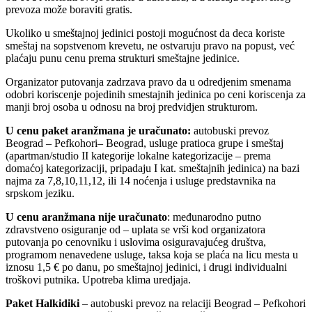
prevoza može boraviti gratis.
Ukoliko u smeštajnoj jedinici postoji mogućnost da deca koriste
smeštaj na sopstvenom krevetu, ne ostvaruju pravo na popust, već
plaćaju punu cenu prema strukturi smeštajne jedinice.
Organizator putovanja zadrzava pravo da u odredjenim smenama
odobri koriscenje pojedinih smestajnih jedinica po ceni koriscenja za
manji broj osoba u odnosu na broj predvidjen strukturom.
U cenu paket aranžmana je uračunato
:
autobuski prevoz
Beograd – Pefkohori– Beograd, usluge pratioca grupe i smeštaj
(apartman/studio II kategorije lokalne kategorizacije – prema
domaćoj kategorizaciji, pripadaju I kat. smeštajnih jedinica) na bazi
najma za 7,8,10,11,12, ili 14 noćenja i usluge predstavnika na
srpskom jeziku.
U cenu aranžmana nije uračunato
: međunarodno putno
zdravstveno osiguranje od – uplata se vrši kod organizatora
putovanja po cenovniku i uslovima osiguravajućeg društva,
programom nenavedene usluge, taksa koja se plaća na licu mesta u
iznosu 1,5 € po danu, po smeštajnoj jedinici, i drugi individualni
troškovi putnika. Upotreba klima uredjaja.
Paket Halkidiki
– autobuski prevoz na relaciji Beograd – Pefkohori