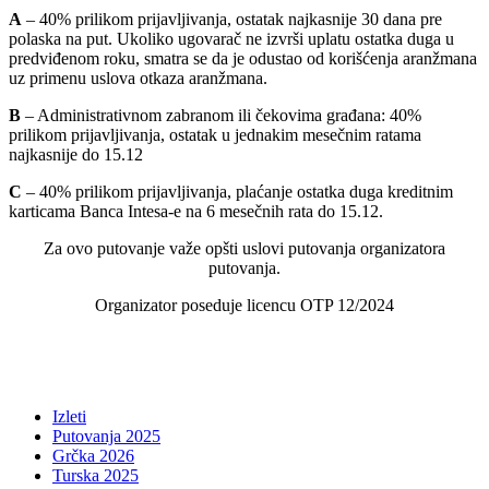
A
– 40% prilikom prijavljivanja, ostatak najkasnije 30 dana pre
polaska na put. Ukoliko ugovarač ne izvrši uplatu ostatka duga u
predviđenom roku, smatra se da je odustao od korišćenja aranžmana
uz primenu uslova otkaza aranžmana.
B
– Administrativnom zabranom ili čekovima građana: 40%
prilikom prijavljivanja, ostatak u jednakim mesečnim ratama
najkasnije do 15.12
C
– 40% prilikom prijavljivanja, plaćanje ostatka duga kreditnim
karticama Banca Intesa-e na 6 mesečnih rata do 15.12.
Za ovo putovanje važe opšti uslovi putovanja organizatora
putovanja.
Organizator poseduje licencu OTP 12/2024
Izleti
Putovanja 2025
Grčka 2026
Turska 2025