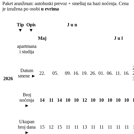
Paket aranžman: autobuski prevoz + smeštaj na bazi noćenja. Cena
je izražena po osobi
u evrima
Tip
Opis
J u n
▼
▼
Maj
J u l
apartmana
i studija
Datum
22.
05.
09.
16.
19.
26.
01.
06.
11.
16.
smene ►
2026
Broj
noćenja
14
11
14
10
10
12
10
10
10
10
10
►
Ukupan
broj dana
15
12
15
11
11
13
11
11
11
11
11
►