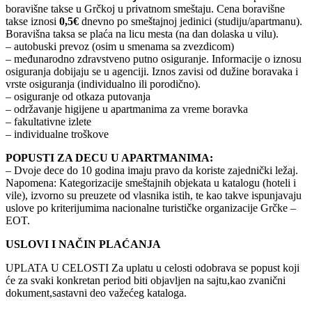
boravišne takse u Grčkoj u privatnom smeštaju. Cena boravišne
takse iznosi
0,5€
dnevno po smeštajnoj jedinici (studiju/apartmanu).
Boravišna taksa se plaća na licu mesta (na dan dolaska u vilu).
– autobuski prevoz (osim u smenama sa zvezdicom)
– međunarodno zdravstveno putno osiguranje. Informacije o iznosu
osiguranja dobijaju se u agenciji. Iznos zavisi od dužine boravaka i
vrste osiguranja (individualno ili porodično).
– osiguranje od otkaza putovanja
– održavanje higijene u apartmanima za vreme boravka
– fakultativne izlete
– individualne troškove
POPUSTI ZA DECU U APARTMANIMA:
– Dvoje dece do 10 godina imaju pravo da koriste zajednički ležaj.
Napomena: Kategorizacije smeštajnih objekata u katalogu (hoteli i
vile), izvorno su preuzete od vlasnika istih, te kao takve ispunjavaju
uslove po kriterijumima nacionalne turističke organizacije Grčke –
EOT.
USLOVI I NAČIN PLAĆANJA
UPLATA U CELOSTI Za uplatu u celosti odobrava se popust koji
će za svaki konkretan period biti objavljen na sajtu,kao zvanični
dokument,sastavni deo važećeg kataloga.