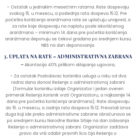
– Ostatak u jednakim mesečnim ratama. Rate dospevaju
svakog 15. u mesecu, a poslednja rata dospeva 15.12. Pre
početka korišćenja aranžmana rate se uplaćuju unapred, a
za rate koje dospevaju na naplatu posle iskorišćenog
aranžmana – minimum 14 dana pre početka korišćenja
aranžmana deponuju se čekovi građana po srednjem kursu
NBS na dan deponovanja.
3. UPLATA NA RATE – ADMINISTRATIVNA ZABRANA
–
Akontacija 40% prilikom sklapanja ugovora,
– Za ostatak Poslodavac korisnika usluga u roku od dva
radna dana donosi Rešenje o administrativnoj zabrani
(formular korisniku izdaje Organizator i jedan overen
primerak Rešenja korisnik vrati Organizatoru, a najkasnije 14
dana pre početka korišćenja aranžmana). Rate dospevaju
do 15. u mesecu, a zadnja rata dospeva 15.12. Preostali iznos
duga koji ide preko administrativne zabrane obračunava se
po srednjem kursu Narodne Banke Srbije na dan izdavanja
Rešenja o administrativnoj zabrani. Organizator zadržava
pravo da vrši odabir pravnih lica čija Rešenja o