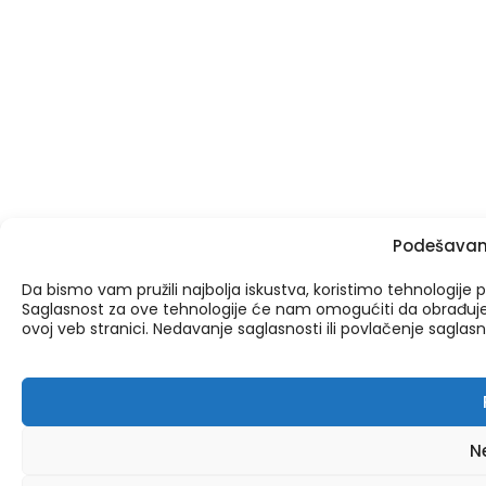
Podešavanj
Da bismo vam pružili najbolja iskustva, koristimo tehnologije p
Saglasnost za ove tehnologije će nam omogućiti da obrađuje
ovoj veb stranici. Nedavanje saglasnosti ili povlačenje sagla
N