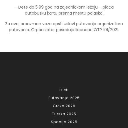
– Dete do 5,99 god na zajedničkom ležaju – plaća
autobusku kartu prema mestu polaska.
Za ovaj aranzman vaze opsti uslovi putavanja organizatora
putovanja. Organizator poseduje licencnu OTP 101/2021.
Izleti
Putovanja 2025
Grčka 2026
Turska 2025
Spanija 2025