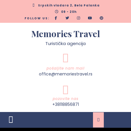
Skip
Srpskih vladara 2, Bela Palanka
to
09 - 20h
content
FOLLOW US:
Memories Travel
Turistička agencija
pošaljite nam mail
office@memoriestravel.rs
pozovite nas
+38118856871
Open