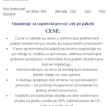
Vila
DIAMOND
4D
BPM
180
210
149
230
240
350
SEASIDE
Umanjenje za sopstveni prevoz:
25€
po paketu
CENE:
Cene iz tabele su date u evrima kao jedinstveni
paket aranžman po osobi, sa sopstvenim prevozom.
Cena apartmana/studija/mezoneta naplaćuje se
po ležaju tj. sedištu u autobusu. Veličina smeštajne
jedinice označava i minimalan broj paket aranžmana
koji se naplaćuju,
Obračunski kurs za evro je srednji kurs Narodne
Banke Srbije na dan uplate,
U slučaju spajanja dve smene na autobuskom
prevozu – ne postoji mogućnost umanjenja na
jednoj smeni za prevoz,
Doplata za korišćenje studija za dve osobe kao
studio za jednu osobu je 50% (obračunava se 1,5
paket aranžmana).