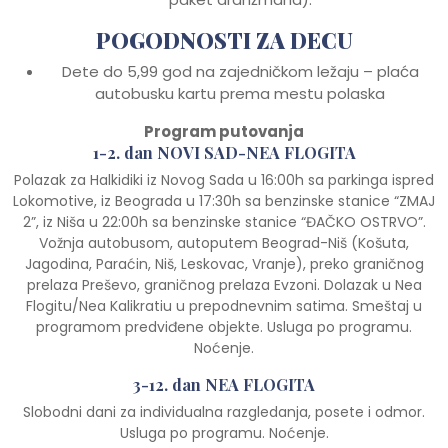
POGODNOSTI ZA DECU
Dete do 5,99 god na zajedničkom ležaju – plaća
autobusku kartu prema mestu polaska
Program putovanja
1-2. dan NOVI SAD-NEA FLOGITA
Polazak za Halkidiki iz Novog Sada u 16:00h sa parkinga ispred
Lokomotive, iz Beograda u 17:30h sa benzinske stanice “ZMAJ
2”, iz Niša u 22:00h sa benzinske stanice “ĐAČKO OSTRVO”.
Vožnja autobusom, autoputem Beograd-Niš (Košuta,
Jagodina, Paraćin, Niš, Leskovac, Vranje), preko graničnog
prelaza Preševo, graničnog prelaza Evzoni. Dolazak u Nea
Flogitu/Nea Kalikratiu u prepodnevnim satima. Smeštaj u
programom predviđene objekte. Usluga po programu.
Noćenje.
3-12. dan NEA FLOGITA
Slobodni dani za individualna razgledanja, posete i odmor.
Usluga po programu. Noćenje.