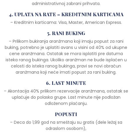
administrativnoj zabrani prihvata.
4. UPLATA NA RATE – KREDITNIM KARTICAMA
– Kreditnim karticama: Visa, Master, American Express.
5. RANI BUKING
– Prilikom bukiranja aranžmana koji imaju popust za rani
buking, potrebno je uplatiti avans u visini od 40% od ukupne
cene aranžmana. Ostatak se mora isplatiti pre datuma
isteka ranog bukinga. Ukoliko aranžman ne bude isplaćen u
celosti do isteka ranog bukinga, pravi se novi obračun
aranžmana koji neće imati popust za rani buking.
6. LAST MINUTE
– Akontacija 40% prilikom rezervacije aranžmana, ostatak se
uplaćuje do polaska grupe. Last minute nije podložan
odloženom plaćanju.
POPUSTI
– Deca do 1,99 god na smeštaju su gratis (dele ležaj sa
odraslom osobom),