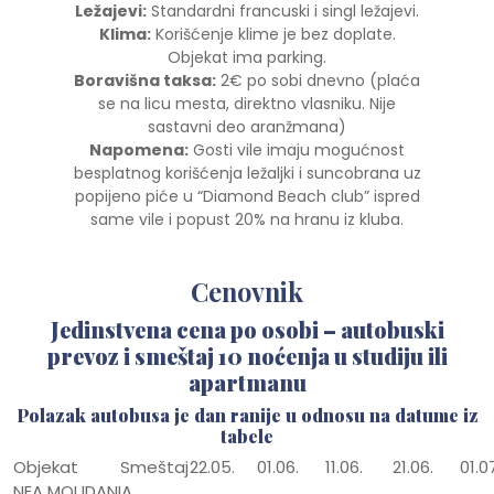
Ležajevi:
Standardni francuski i singl ležajevi.
Klima:
Korišćenje klime je bez doplate.
Objekat ima parking.
Boravišna taksa:
2€ po sobi dnevno (plaća
se na licu mesta, direktno vlasniku. Nije
sastavni deo aranžmana)
Napomena:
Gosti vile imaju mogućnost
besplatnog korišćenja ležaljki i suncobrana uz
popijeno piće u “Diamond Beach club” ispred
same vile i popust 20% na hranu iz kluba.
Cenovnik
Jedinstvena cena po osobi – autobuski
prevoz i smeštaj 10 noćenja u studiju ili
apartmanu
Polazak autobusa je dan ranije u odnosu na datume iz
tabele
Objekat
Smeštaj
22.05.
01.06.
11.06.
21.06.
01.0
NEA MOUDANIA