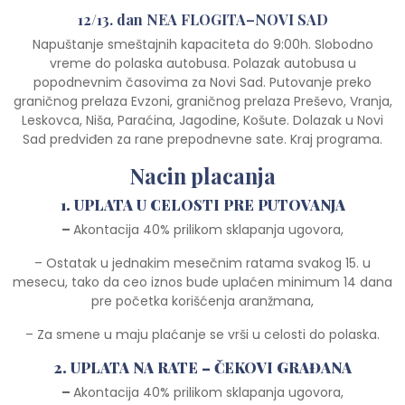
12/13. dan NEA FLOGITA–NOVI SAD
Napuštanje smeštajnih kapaciteta do 9:00h. Slobodno
vreme do polaska autobusa. Polazak autobusa u
popodnevnim časovima za Novi Sad. Putovanje preko
graničnog prelaza Evzoni, graničnog prelaza Preševo, Vranja,
Leskovca, Niša, Paraćina, Jagodine, Košute. Dolazak u Novi
Sad predviđen za rane prepodnevne sate. Kraj programa.
Nacin placanja
1. UPLATA U CELOSTI PRE PUTOVANJA
–
Akontacija 40% prilikom sklapanja ugovora,
– Ostatak u jednakim mesečnim ratama svakog 15. u
mesecu, tako da ceo iznos bude uplaćen minimum 14 dana
pre početka korišćenja aranžmana,
– Za smene u maju plaćanje se vrši u celosti do polaska.
2. UPLATA NA RATE – ČEKOVI GRAĐANA
–
Akontacija 40% prilikom sklapanja ugovora,