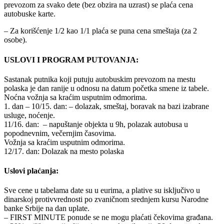
prevozom za svako dete (bez obzira na uzrast) se plaća cena
autobuske karte.
– Za korišćenje 1/2 kao 1/1 plaća se puna cena smeštaja (za 2
osobe).
USLOVI I PROGRAM PUTOVANJA:
Sastanak putnika koji putuju autobuskim prevozom na mestu
polaska je dan ranije u odnosu na datum početka smene iz tabele.
Noćna vožnja sa kraćim usputnim odmorima.
1. dan – 10/15. dan: – dolazak, smeštaj, boravak na bazi izabrane
usluge, noćenje.
11/16. dan: – napuštanje objekta u 9h, polazak autobusa u
popodnevnim, večernjim časovima.
Vožnja sa kraćim usputnim odmorima.
12/17. dan: Dolazak na mesto polaska
Uslovi plaćanja:
Sve cene u tabelama date su u eurima, a plative su isključivo u
dinarskoj protivvrednosti po zvaničnom srednjem kursu Narodne
banke Srbije na dan uplate.
– FIRST MINUTE ponude se ne mogu plaćati čekovima građana.