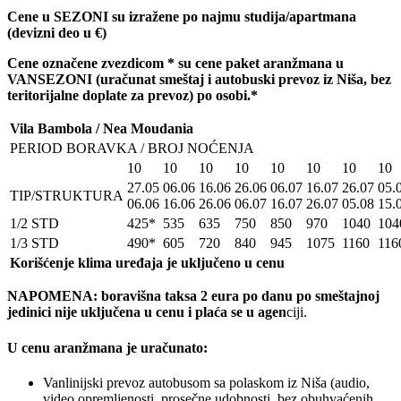
Cene u SEZONI su izražene po najmu studija/apartmana
(devizni deo u
€)
Cene ozna
č
ene zvezdicom * su cene paket aranžmana u
VANSEZONI (ura
č
unat smeštaj i autobuski prevoz iz Niša, bez
teritorijalne doplate za prevoz) po osobi.*
Vila Bambola / Nea Moudania
PERIOD BORAVKA / BROJ NOĆENJA
10
10
10
10
10
10
10
10
27.05
06.06
16.06
26.06
06.07
16.07
26.07
05.
TIP/STRUKTURA
06.06
16.06
26.06
06.07
16.07
26.07
05.08
15.
1/2 STD
425*
535
635
750
850
970
1040
104
1/3 STD
490*
605
720
840
945
1075
1160
116
Korišćenje klima uređaja je uključeno u cenu
NAPOMENA: boravišna taksa 2 eura po danu po smeštajnoj
jedinici nije uključena u cenu i plaća se u agen
ciji.
U cenu aranžmana je uračunato:
Vanlinijski prevoz autobusom sa polaskom iz Niša (audio,
video opremljenosti, prosečne udobnosti, bez obuhvaćenih