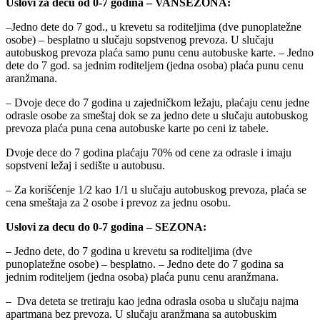
Uslovi za decu od 0-7 godina – VANSEZONA:
–Jedno dete do 7 god., u krevetu sa roditeljima (dve punoplatežne
osobe) – besplatno u slučaju sopstvenog prevoza. U slučaju
autobuskog prevoza plaća samo punu cenu autobuske karte. – Jedno
dete do 7 god. sa jednim roditeljem (jedna osoba) plaća punu cenu
aranžmana.
– Dvoje dece do 7 godina u zajedničkom ležaju, plaćaju cenu jedne
odrasle osobe za smeštaj dok se za jedno dete u slučaju autobuskog
prevoza plaća puna cena autobuske karte po ceni iz tabele.
Dvoje dece do 7 godina plaćaju 70% od cene za odrasle i imaju
sopstveni ležaj i sedište u autobusu.
– Za korišćenje 1/2 kao 1/1 u slučaju autobuskog prevoza, plaća se
cena smeštaja za 2 osobe i prevoz za jednu osobu.
Uslovi za decu do 0-7 godina – SEZONA:
– Jedno dete, do 7 godina u krevetu sa roditeljima (dve
punoplatežne osobe) – besplatno. – Jedno dete do 7 godina sa
jednim roditeljem (jedna osoba) plaća punu cenu aranžmana.
– Dva deteta se tretiraju kao jedna odrasla osoba u slučaju najma
apartmana bez prevoza. U slučaju aranžmana sa autobuskim