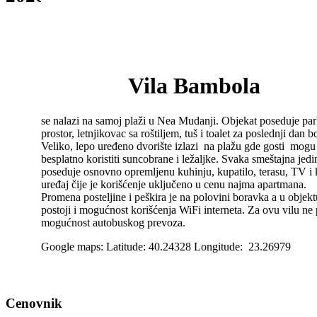
Vila Bambola
se nalazi na samoj plaži u Nea Mudanji. Objekat poseduje pa
prostor, letnjikovac sa roštiljem, tuš i toalet za poslednji dan 
Veliko, lepo uređeno dvorište izlazi na plažu gde gosti mogu
besplatno koristiti suncobrane i ležaljke. Svaka smeštajna jedi
poseduje osnovno opremljenu kuhinju, kupatilo, terasu, TV i 
uređaj čije je korišćenje uključeno u cenu najma apartmana.
Promena posteljine i peškira je na polovini boravka a u objekt
postoji i mogućnost korišćenja WiFi interneta. Za ovu vilu ne 
mogućnost autobuskog prevoza.
Google maps: Latitude: 40.24328 Longitude: 23.26979
Cenovnik