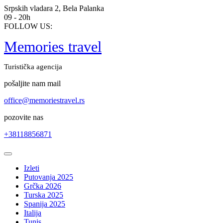
Skip
Srpskih vladara 2, Bela Palanka
to
09 - 20h
content
FOLLOW US:
Memories travel
Turistička agencija
pošaljite nam mail
office@memoriestravel.rs
pozovite nas
+38118856871
Open
Button
Izleti
Putovanja 2025
Grčka 2026
Turska 2025
Spanija 2025
Italija
Tunis