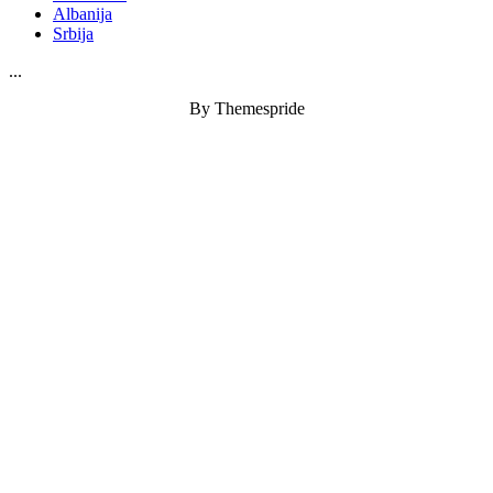
Albanija
Srbija
...
By Themespride