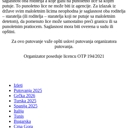
saglasnost oba roditelja a koje glasi na punoletno lice sa kojim
putuje. To punoletno lice ne može biti iz agencije. Za izlazak iz
države svim maloletnim licima neophodna je saglasnost oba roditelja
– staratelja (ili roditelja – staratelja koji ne putuje sa maloletnim
detetom), da pomenuto lice može samostalno preći granicu ili sa
punoletnim pratiocem. Saglasnost mora biti overena u sudu ili
opštini.
Za ovo putovanje važe opšti uslovi putovanja organizatora
putovanja.
Organizator poseduje licencu OTP 194/2021
Izleti
Putovanja 2025
Grčka 2026
Turska 2025
Spanija 2025
Italija
Tunis
Bugarska
Crna Gora