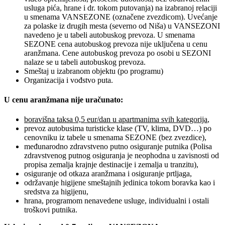
usluga pića, hrane i dr. tokom putovanja) na izabranoj relaciji
u smenama VANSEZONE (označene zvezdicom). Uvećanje
za polaske iz drugih mesta (severno od Niša) u VANSEZONI
navedeno je u tabeli autobuskog prevoza. U smenama
SEZONE cena autobuskog prevoza nije uključena u cenu
aranžmana. Cene autobuskog prevoza po osobi u SEZONI
nalaze se u tabeli autobuskog prevoza.
Smeštaj u izabranom objektu (po programu)
Organizacija i vođstvo puta.
U cenu aranžmana nije uračunato:
boravišna taksa 0,5 eur/dan u apartmanima svih kategorija
,
prevoz autobusima turisticke klase (TV, klima, DVD…) po
cenovniku iz tabele u smenama SEZONE (bez zvezdice),
međunarodno zdravstveno putno osiguranje putnika (Polisa
zdravstvenog putnog osiguranja je neophodna u zavisnosti od
propisa zemalja krajnje destinacije i zemalja u tranzitu),
osiguranje od otkaza aranžmana i osiguranje prtljaga,
održavanje higijene smeštajnih jedinica tokom boravka kao i
sredstva za higijenu,
hrana, programom nenavedene usluge, individualni i ostali
troškovi putnika.