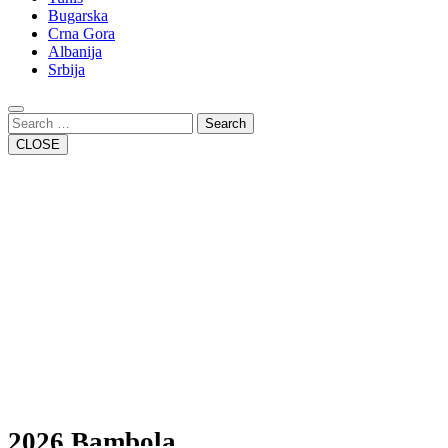
Bugarska
Crna Gora
Albanija
Srbija
Close
Button
Search
CLOSE
2026 Bambola