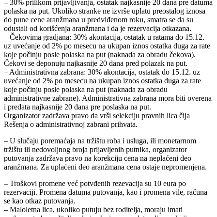
– 30% prilikom prijavljivanja, ostatak najkasnije 20 dana pre datuma
polaska na put. Ukoliko stranke ne izvrše uplatu preostalog iznosa
do pune cene aranžmana u predviđenom roku, smatra se da su
odustali od korišćenja aranžmana i da je rezervacija otkazana.
– Čekovima gradjana: 30% akontacija, ostatak u ratama do 15.12.
uz uvećanje od 2% po mesecu na ukupan iznos ostatka duga za rate
koje počinju posle polaska na put (naknada za obradu čekova).
Čekovi se deponuju najkasnije 20 dana pred polazak na put.
– Administrativna zabrana: 30% akontacija, ostatak do 15.12. uz
uvećanje od 2% po mesecu na ukupan iznos ostatka duga za rate
koje počinju posle polaska na put (naknada za obradu
administrativne zabrane). Administrativna zabrana mora biti overena
i predata najkasnije 20 dana pre poslaska na put.
Organizator zadržava pravo da vrši selekciju pravnih lica čija
Rešenja o administrativnoj zabrani prihvata.
– U slučaju poremaćaja na tržištu roba i usluga, ili monetarnom
tržištu ili nedovoljnog broja prijavljenih putnika, organizator
putovanja zadržava pravo na korekciju cena na neplaćeni deo
aranžmana. Za uplaćeni deo aranžmana cena ostaje nepromenjena.
– Troškovi promene već potvđenih rezevacija su 10 eura po
rezervaciji. Promena datuma putovanja, kao i promena vile, računa
se kao otkaz putovanja.
– Maloletna lica, ukoliko putuju bez roditelja, moraju imati