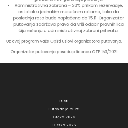
Administrativna zabrana – 30% prilikom rezervacije,
ostatak u jednakim mesečnim ratama, tako da
poslednja rata bude naplaćena do 15.11. Organizator
putovanja zadržava pravo da vrši odabir pravnih lica
čija rešenja o administrativnoj zabrani prihvata.
Uz ovaj program važe Opšti uslovi organizatora putovanja.
Organizator putovanja poseduje licencu OTP 153/2021
Izleti
Putovanja 2025
Grčka 2026
Turska 2025