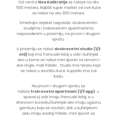
Od centra
Nea Kalikratije
se nalaze na oko
500 metara. Najbliži super market od ove kuće
se nalazi na oko 300 metara.
Smeštajni objekat raspolaže: dvokrevetnim
studijima i trokrevetnim apartmanima
raspoređenim u prizemlju, na prvom i drugom
spratu.
U prizemlju se nalazi
dvokrevetni studio (1/2
std)
koji ima francuski ležaj u sobi i kuhinjski
deo u kome se nalazi mini šporet sa rernom i
dve ringle, mali frižider. Studio ima terasu koja
se nalazi u dvorištu kuće. Kupatilo ima tuš
kadu.
Na prvom i drugom spratu se
nalaze
trokrevetni apartmani
(1/3 app)
u
spavaćoj sobi imaju francuski ležaj, a u
dnevnom boravku/kuhinjski deo imaju ugaonu
garnituru koja se razvlači, dok u kuhinjskom
delu imaju srednji frižider, mini šporet sa