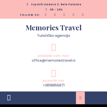
Skip
Srpskih vladara 2, Bela Palanka
to
09 - 20h
content
FOLLOW US:
Memories Travel
Turistička agencija
pošaljite nam mail
office@memoriestravel.rs
pozovite nas
+38118856871
Open