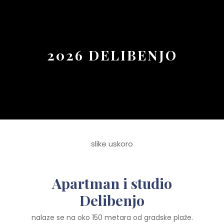
Button
2026 DELIBENJO
slike uskoro
Apartman i studio
Delibenjo
nalaze se na oko 150 metara od gradske plaže.