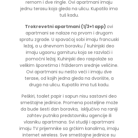
rernom i dve ringle. Ovi apartmani imaju
jednu terasu koja gleda na ulicu. Kupatilo ima
tuš kadu.
Trokrevetni apartmani (1/3+1 app)
ovi
apartmani se nalaze na prvom i drugom
spratu zgrade. U spavaćoj sobi imaju francuski
ležaj, a u dnevnom boravku / kuhinjski deo
imaju ugaonu garnituru koja se razvlači i
pomoćni ležaj. Kuhinjski deo raspolaže sa
velikim šporetima i frižiderom srednje veličine.
Ovi apartmani su nešto veći i imaju dve
terase, od kojih jedna gleda na dvorište, a
druga na ulicu. Kupatilo ima tuš kadu.
Peškiri, toalet papir i sapun nisu sastavni deo
smeštajne jedinice. Promena posteljine može
da bude šesti dan boravka, isključivo na raniji
zahtev putnika predstavniku agencije ili
vlasniku apartmana. Svi studiji i apartmani
imaju TV prijemnike sa grčkim kanalima, imaju
internet wireless. Sve smeštajne jedinice su