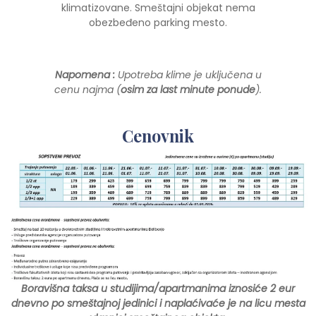
klimatizovane. Smeštajni objekat nema
obezbeđeno parking mesto.
N
apomena :
Upotreba klime
je uključena u
cenu najma (
osim za last minute ponude
).
Cenovnik
Boravišna taksa u studijima/apartmanima iznosiće 2 eur
dnevno po smeštajnoj jedinici i naplaćivaće je na licu mesta