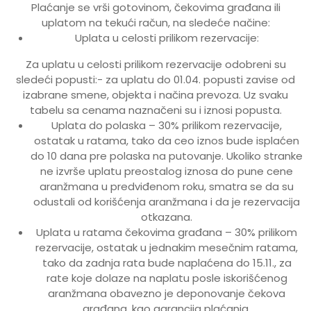
Plaćanje se vrši gotovinom, čekovima građana ili
uplatom na tekući račun, na sledeće načine:
Uplata u celosti prilikom rezervacije:
Za uplatu u celosti prilikom rezervacije odobreni su
sledeći popusti:- za uplatu do 01.04. popusti zavise od
izabrane smene, objekta i načina prevoza. Uz svaku
tabelu sa cenama naznačeni su i iznosi popusta.
Uplata do polaska – 30% prilikom rezervacije,
ostatak u ratama, tako da ceo iznos bude isplaćen
do 10 dana pre polaska na putovanje. Ukoliko stranke
ne izvrše uplatu preostalog iznosa do pune cene
aranžmana u predviđenom roku, smatra se da su
odustali od korišćenja aranžmana i da je rezervacija
otkazana.
Uplata u ratama čekovima građana – 30% prilikom
rezervacije, ostatak u jednakim mesečnim ratama,
tako da zadnja rata bude naplaćena do 15.11., za
rate koje dolaze na naplatu posle iskorišćenog
aranžmana obavezno je deponovanje čekova
građana, kao garancija plaćanja.