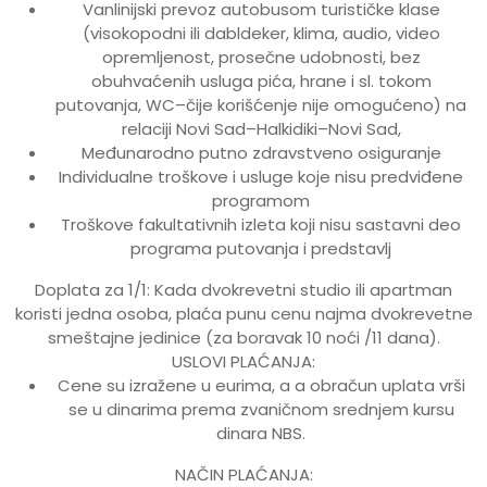
Vanlinijski prevoz autobusom turističke klase
(visokopodni ili dabldeker, klima, audio, video
opremljenost, prosečne udobnosti, bez
obuhvaćenih usluga pića, hrane i sl. tokom
putovanja, WC–čije korišćenje nije omogućeno) na
relaciji Novi Sad–Halkidiki–Novi Sad,
Međunarodno putno zdravstveno osiguranje
Individualne troškove i usluge koje nisu predviđene
programom
Troškove fakultativnih izleta koji nisu sastavni deo
programa putovanja i predstavlj
Doplata za 1/1: Kada dvokrevetni studio ili apartman
koristi jedna osoba, plaća punu cenu najma dvokrevetne
smeštajne jedinice (za boravak 10 noći /11 dana).
USLOVI PLAĆANJA:
Cene su izražene u eurima, a a obračun uplata vrši
se u dinarima prema zvaničnom srednjem kursu
dinara NBS.
NAČIN PLAĆANJA: