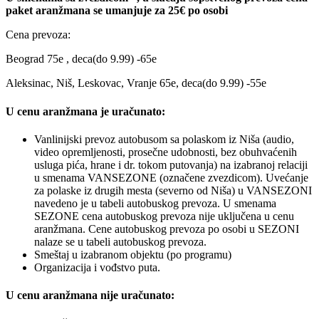
paket aranžmana se umanjuje za 25€ po osobi
Cena prevoza:
Beograd 75e , deca(do 9.99) -65e
Aleksinac, Niš, Leskovac, Vranje 65e, deca(do 9.99) -55e
U cenu aranžmana je uračunato:
Vanlinijski prevoz autobusom sa polaskom iz Niša (audio,
video opremljenosti, prosečne udobnosti, bez obuhvaćenih
usluga pića, hrane i dr. tokom putovanja) na izabranoj relaciji
u smenama VANSEZONE (označene zvezdicom). Uvećanje
za polaske iz drugih mesta (severno od Niša) u VANSEZONI
navedeno je u tabeli autobuskog prevoza. U smenama
SEZONE cena autobuskog prevoza nije uključena u cenu
aranžmana. Cene autobuskog prevoza po osobi u SEZONI
nalaze se u tabeli autobuskog prevoza.
Smeštaj u izabranom objektu (po programu)
Organizacija i vođstvo puta.
U cenu aranžmana nije uračunato: