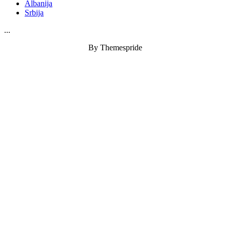
Albanija
Srbija
...
By Themespride