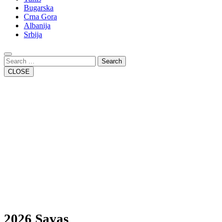
Bugarska
Crna Gora
Albanija
Srbija
Close
Button
Search
CLOSE
2026 Savas