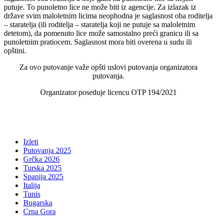
putuje. To punoletno lice ne može biti iz agencije. Za izlazak iz
države svim maloletnim licima neophodna je saglasnost oba roditelja
– staratelja (ili roditelja – staratelja koji ne putuje sa maloletnim
detetom), da pomenuto lice može samostalno preći granicu ili sa
punoletnim pratiocem. Saglasnost mora biti overena u sudu ili
opštini.
Za ovo putovanje važe opšti uslovi putovanja organizatora
putovanja.
Organizator poseduje licencu OTP 194/2021
Izleti
Putovanja 2025
Grčka 2026
Turska 2025
Spanija 2025
Italija
Tunis
Bugarska
Crna Gora