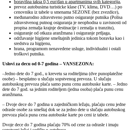
boravišna taksa 0,5 eur/dan u apartmanima svih kategorija
,
prevoz autobusima turisticke klase (TV, klima, DVD…) po
cenovniku iz tabele u smenama SEZONE (bez zvezdice),
međunarodno zdravstveno putno osiguranje putnika (Polisa
zdravstvenog putnog osiguranja je neophodna u zavisnosti od
propisa zemalja krajnje destinacije i zemalja u tranzitu),
osiguranje od otkaza aranžmana i osiguranje prtljaga,
održavanje higijene smeštajnih jedinica tokom boravka kao i
sredstva za higijenu,
hrana, programom nenavedene usluge, individualni i ostali
troškovi putnika.
Uslovi za decu od 0-7 godina – VANSEZONA:
–Jedno dete do 7 god., u krevetu sa roditeljima (dve punoplatežne
osobe) – besplatno u slučaju sopstvenog prevoza. U slučaju
autobuskog prevoza plaća samo punu cenu autobuske karte. – Jedno
dete do 7 god. sa jednim roditeljem (jedna osoba) plaća punu cenu
aranžmana.
– Dvoje dece do 7 godina u zajedničkom ležaju, plaćaju cenu jedne
odrasle osobe za smeštaj dok se za jedno dete u slučaju autobuskog
prevoza plaća puna cena autobuske karte po ceni iz tabele.
Dvoje dece do 7 godina plaćaju 70% od cene za odrasle i imaju
sopstveni ležaj i sedište u autobusu.