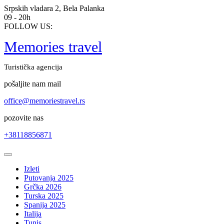
Skip
Srpskih vladara 2, Bela Palanka
to
09 - 20h
content
FOLLOW US:
Memories travel
Turistička agencija
pošaljite nam mail
office@memoriestravel.rs
pozovite nas
+38118856871
Open
Button
Izleti
Putovanja 2025
Grčka 2026
Turska 2025
Spanija 2025
Italija
Tunis