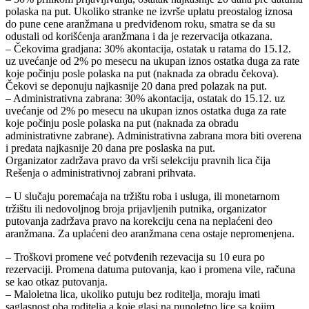
polaska na put. Ukoliko stranke ne izvrše uplatu preostalog iznosa
do pune cene aranžmana u predviđenom roku, smatra se da su
odustali od korišćenja aranžmana i da je rezervacija otkazana.
– Čekovima gradjana: 30% akontacija, ostatak u ratama do 15.12.
uz uvećanje od 2% po mesecu na ukupan iznos ostatka duga za rate
koje počinju posle polaska na put (naknada za obradu čekova).
Čekovi se deponuju najkasnije 20 dana pred polazak na put.
– Administrativna zabrana: 30% akontacija, ostatak do 15.12. uz
uvećanje od 2% po mesecu na ukupan iznos ostatka duga za rate
koje počinju posle polaska na put (naknada za obradu
administrativne zabrane). Administrativna zabrana mora biti overena
i predata najkasnije 20 dana pre poslaska na put.
Organizator zadržava pravo da vrši selekciju pravnih lica čija
Rešenja o administrativnoj zabrani prihvata.
– U slučaju poremaćaja na tržištu roba i usluga, ili monetarnom
tržištu ili nedovoljnog broja prijavljenih putnika, organizator
putovanja zadržava pravo na korekciju cena na neplaćeni deo
aranžmana. Za uplaćeni deo aranžmana cena ostaje nepromenjena.
– Troškovi promene već potvđenih rezevacija su 10 eura po
rezervaciji. Promena datuma putovanja, kao i promena vile, računa
se kao otkaz putovanja.
– Maloletna lica, ukoliko putuju bez roditelja, moraju imati
saglasnost oba roditelja a koje glasi na punoletno lice sa kojim