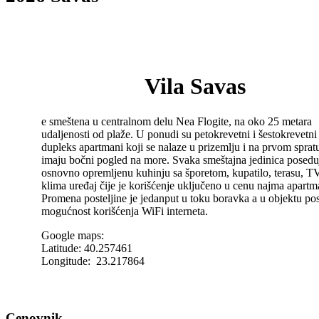
Vila Savas
e smeštena u centralnom delu Nea Flogite, na oko 25 metara
udaljenosti od plaže. U ponudi su petokrevetni i šestokrevetni
dupleks apartmani koji se nalaze u prizemlju i na prvom spratu
imaju bočni pogled na more. Svaka smeštajna jedinica posedu
osnovno opremljenu kuhinju sa šporetom, kupatilo, terasu, TV
klima uređaj čije je korišćenje uključeno u cenu najma apartm
Promena posteljine je jedanput u toku boravka a u objektu post
mogućnost korišćenja WiFi interneta.
Google maps:
Latitude: 40.257461
Longitude: 23.217864
Cenovnik