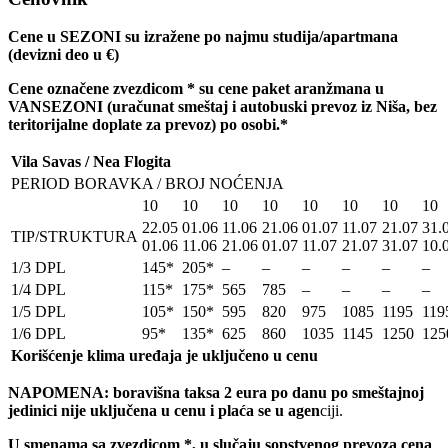
Cene u SEZONI su izražene po najmu studija/apartmana
(devizni deo u
€)
Cene ozna
č
ene zvezdicom * su cene paket aranžmana u
VANSEZONI (ura
č
unat smeštaj i autobuski prevoz iz Niša, bez
teritorijalne doplate za prevoz) po osobi.*
Vila Savas / Nea Flogita
PERIOD BORAVKA / BROJ NOĆENJA
10
10
10
10
10
10
10
10
22.05
01.06
11.06
21.06
01.07
11.07
21.07
31.
TIP/STRUKTURA
01.06
11.06
21.06
01.07
11.07
21.07
31.07
10.
1/3 DPL
145*
205*
–
–
–
–
–
–
1/4 DPL
115*
175*
565
785
–
–
–
–
1/5 DPL
105*
150*
595
820
975
1085
1195
119
1/6 DPL
95*
135*
625
860
1035
1145
1250
125
Korišćenje klima uređaja je uključeno u cenu
NAPOMENA: boravišna taksa 2 eura po danu po smeštajnoj
jedinici nije uključena u cenu i plaća se u agen
ciji.
U smenama sa zvezdicom *, u slučaju sopstvenog prevoza cena