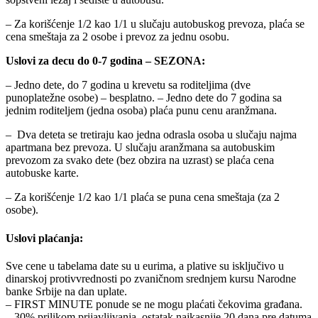
– Za korišćenje 1/2 kao 1/1 u slučaju autobuskog prevoza, plaća se
cena smeštaja za 2 osobe i prevoz za jednu osobu.
Uslovi za decu do 0-7 godina – SEZONA:
– Jedno dete, do 7 godina u krevetu sa roditeljima (dve
punoplatežne osobe) – besplatno. – Jedno dete do 7 godina sa
jednim roditeljem (jedna osoba) plaća punu cenu aranžmana.
– Dva deteta se tretiraju kao jedna odrasla osoba u slučaju najma
apartmana bez prevoza. U slučaju aranžmana sa autobuskim
prevozom za svako dete (bez obzira na uzrast) se plaća cena
autobuske karte.
– Za korišćenje 1/2 kao 1/1 plaća se puna cena smeštaja (za 2
osobe).
Uslovi plaćanja:
Sve cene u tabelama date su u eurima, a plative su isključivo u
dinarskoj protivvrednosti po zvaničnom srednjem kursu Narodne
banke Srbije na dan uplate.
– FIRST MINUTE ponude se ne mogu plaćati čekovima građana.
– 30% prilikom prijavljivanja, ostatak najkasnije 20 dana pre datuma