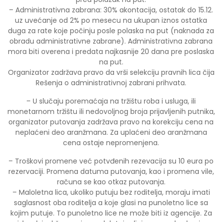
– Administrativna zabrana: 30% akontacija, ostatak do 15.12.
uz uvećanje od 2% po mesecu na ukupan iznos ostatka
duga za rate koje počinju posle polaska na put (naknada za
obradu administrativne zabrane). Administrativna zabrana
mora biti overena i predata najkasnije 20 dana pre poslaska
na put.
Organizator zadržava pravo da vrši selekciju pravnih lica čija
Rešenja o administrativnoj zabrani prihvata.
– U slučaju poremaćaja na tržištu roba i usluga, ili
monetarnom tržištu ili nedovoljnog broja prijavljenih putnika,
organizator putovanja zadržava pravo na korekciju cena na
neplaćeni deo aranžmana. Za uplaćeni deo aranžmana
cena ostaje nepromenjena.
– Troškovi promene već potvđenih rezevacija su 10 eura po
rezervaciji. Promena datuma putovanja, kao i promena vile,
računa se kao otkaz putovanja.
– Maloletna lica, ukoliko putuju bez roditelja, moraju imati
saglasnost oba roditelja a koje glasi na punoletno lice sa
kojim putuje. To punoletno lice ne može biti iz agencije. Za