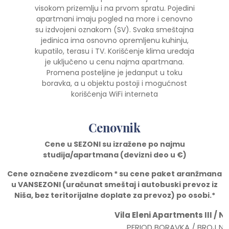
visokom prizemlju i na prvom spratu. Pojedini
apartmani imaju pogled na more i cenovno
su izdvojeni oznakom (SV). Svaka smeštajna
jedinica ima osnovno opremljenu kuhinju,
kupatilo, terasu i TV. Korišćenje klima uređaja
je uključeno u cenu najma apartmana.
Promena posteljine je jedanput u toku
boravka, a u objektu postoji i mogućnost
korišćenja WiFi interneta
Cenovnik
Cene u SEZONI su izražene po najmu
studija/apartmana (devizni deo u
€)
Cene ozna
č
ene zvezdicom * su cene paket aranžmana
u VANSEZONI (ura
č
unat smeštaj i autobuski prevoz iz
Niša, bez teritorijalne doplate za prevoz) po osobi.*
Vila Eleni Apartments III / N
PERIOD BORAVKA / BROJ N