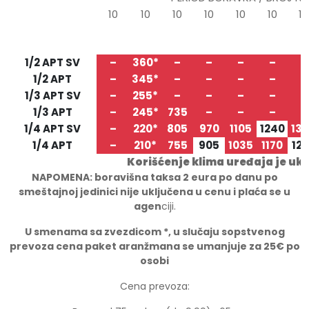
10
10
10
10
10
10
10
25.05
04.06
14.06
24.06
04.07
14.07
24.
TIP/STRUKTURA
04.06
14.06
24.06
04.07
14.07
24.07
03.
1/2 APT SV
–
360*
–
–
–
–
–
1/2 APT
–
345*
–
–
–
–
–
1/3 APT SV
–
255*
–
–
–
–
–
1/3 APT
–
245*
735
–
–
–
–
1/4 APT SV
–
220*
805
970
1105
1240
13
1/4 APT
–
210*
755
905
1035
1170
12
Korišćenje klima uređaja je uk
NAPOMENA: boravišna taksa 2 eura po danu po
smeštajnoj jedinici nije uključena u cenu i plaća se u
agen
ciji.
U smenama sa zvezdicom *, u slučaju sopstvenog
prevoza cena paket aranžmana se umanjuje za 25€ po
osobi
Cena prevoza: