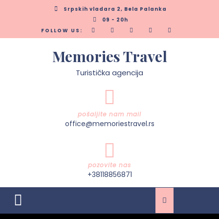
Skip
Srpskih vladara 2, Bela Palanka
to
09 - 20h
content
FOLLOW US:
Memories Travel
Turistička agencija
pošaljite nam mail
office@memoriestravel.rs
pozovite nas
+38118856871
Open