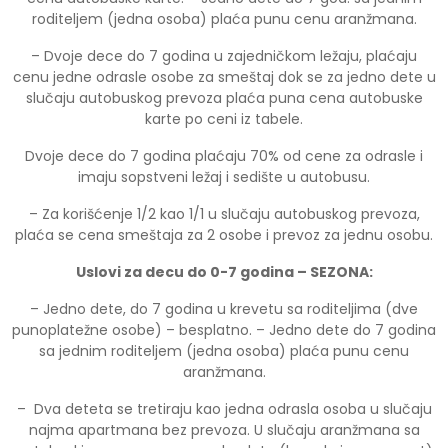
roditeljem (jedna osoba) plaća punu cenu aranžmana.
– Dvoje dece do 7 godina u zajedničkom ležaju, plaćaju
cenu jedne odrasle osobe za smeštaj dok se za jedno dete u
slučaju autobuskog prevoza plaća puna cena autobuske
karte po ceni iz tabele.
Dvoje dece do 7 godina plaćaju 70% od cene za odrasle i
imaju sopstveni ležaj i sedište u autobusu.
– Za korišćenje 1/2 kao 1/1 u slučaju autobuskog prevoza,
plaća se cena smeštaja za 2 osobe i prevoz za jednu osobu.
Uslovi za decu do 0-7 godina – SEZONA:
– Jedno dete, do 7 godina u krevetu sa roditeljima (dve
punoplatežne osobe) – besplatno. – Jedno dete do 7 godina
sa jednim roditeljem (jedna osoba) plaća punu cenu
aranžmana.
– Dva deteta se tretiraju kao jedna odrasla osoba u slučaju
najma apartmana bez prevoza. U slučaju aranžmana sa