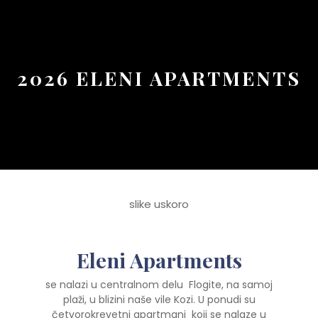
Button
2026 ELENI APARTMENTS
slike uskoro
Eleni Apartments
se nalazi u centralnom delu Flogite, na samoj
plaži, u blizini naše vile Kozi. U ponudi su
četvorokrevetni apartmani koji se nalaze u