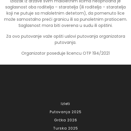
izlazak iz države svim maloletnim licima neophodna je
saglasnost oba roditelja – staratelja (ili roditelja – staratelja
koji ne putuje sa maloletnim detetom), da pomenuto lice
može samostalno preći granicu ili sa punoletnim pratiocem.
Saglasnost mora biti overena u sudu ili opštini.
Za ovo putovanje važe opšti uslovi putovanja organizatora
putovanja.
Organizator poseduje licencu OTP 194/2021
Izleti
Putovanja 2025
Grčka 2026
Turska 2025