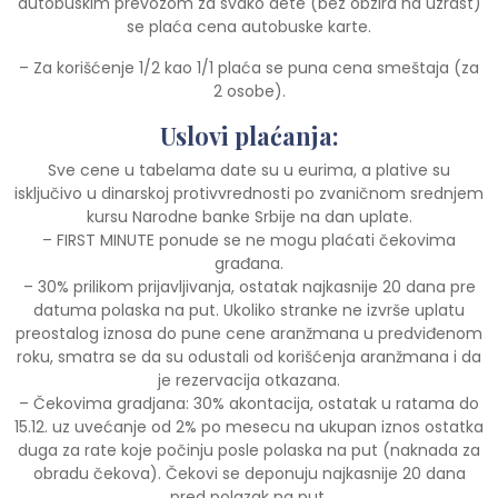
autobuskim prevozom za svako dete (bez obzira na uzrast)
se plaća cena autobuske karte.
– Za korišćenje 1/2 kao 1/1 plaća se puna cena smeštaja (za
2 osobe).
Uslovi plaćanja:
Sve cene u tabelama date su u eurima, a plative su
isključivo u dinarskoj protivvrednosti po zvaničnom srednjem
kursu Narodne banke Srbije na dan uplate.
– FIRST MINUTE ponude se ne mogu plaćati čekovima
građana.
– 30% prilikom prijavljivanja, ostatak najkasnije 20 dana pre
datuma polaska na put. Ukoliko stranke ne izvrše uplatu
preostalog iznosa do pune cene aranžmana u predviđenom
roku, smatra se da su odustali od korišćenja aranžmana i da
je rezervacija otkazana.
– Čekovima gradjana: 30% akontacija, ostatak u ratama do
15.12. uz uvećanje od 2% po mesecu na ukupan iznos ostatka
duga za rate koje počinju posle polaska na put (naknada za
obradu čekova). Čekovi se deponuju najkasnije 20 dana
pred polazak na put.