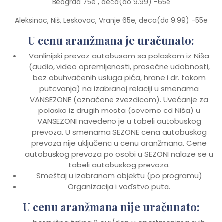
Beograd 75e , deca(do 9.99) -65e
Aleksinac, Niš, Leskovac, Vranje 65e, deca(do 9.99) -55e
U cenu aranžmana je uračunato:
Vanlinijski prevoz autobusom sa polaskom iz Niša
(audio, video opremljenosti, prosečne udobnosti,
bez obuhvaćenih usluga pića, hrane i dr. tokom
putovanja) na izabranoj relaciji u smenama
VANSEZONE (označene zvezdicom). Uvećanje za
polaske iz drugih mesta (severno od Niša) u
VANSEZONI navedeno je u tabeli autobuskog
prevoza. U smenama SEZONE cena autobuskog
prevoza nije uključena u cenu aranžmana. Cene
autobuskog prevoza po osobi u SEZONI nalaze se u
tabeli autobuskog prevoza.
Smeštaj u izabranom objektu (po programu)
Organizacija i vođstvo puta.
U cenu aranžmana nije uračunato: