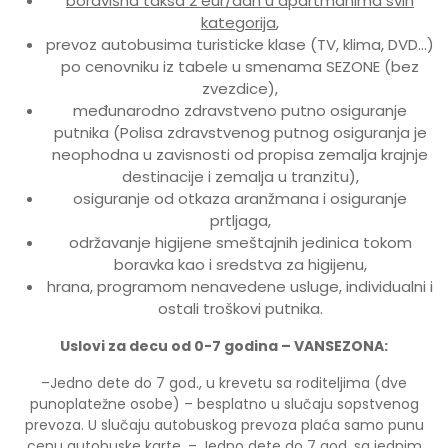
boravišna taksa 2 eur/dan u apartmanima svih
kategorija
,
prevoz autobusima turisticke klase (TV, klima, DVD…)
po cenovniku iz tabele u smenama SEZONE (bez
zvezdice),
međunarodno zdravstveno putno osiguranje
putnika (Polisa zdravstvenog putnog osiguranja je
neophodna u zavisnosti od propisa zemalja krajnje
destinacije i zemalja u tranzitu),
osiguranje od otkaza aranžmana i osiguranje
prtljaga,
održavanje higijene smeštajnih jedinica tokom
boravka kao i sredstva za higijenu,
hrana, programom nenavedene usluge, individualni i
ostali troškovi putnika.
Uslovi za decu od 0-7 godina – VANSEZONA:
–Jedno dete do 7 god., u krevetu sa roditeljima (dve
punoplatežne osobe) – besplatno u slučaju sopstvenog
prevoza. U slučaju autobuskog prevoza plaća samo punu
cenu autobuske karte. – Jedno dete do 7 god. sa jednim