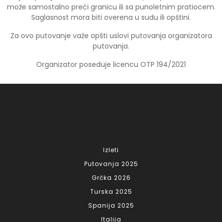
može samostalno preći granicu ili sa punoletnim pratiocem.
Saglasnost mora biti overena u sudu ili opštini.
Za ovo putovanje važe opšti uslovi putovanja organizatora
putovanja.
Organizator poseduje licencu OTP 194/2021
Izleti
Putovanja 2025
Grčka 2026
Turska 2025
Spanija 2025
Italija