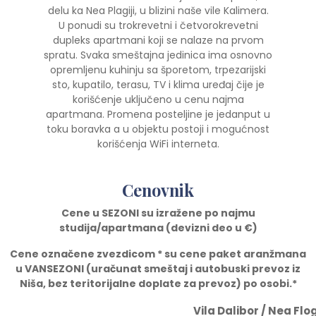
delu ka Nea Plagiji, u blizini naše vile Kalimera.
U ponudi su trokrevetni i četvorokrevetni
dupleks apartmani koji se nalaze na prvom
spratu. Svaka smeštajna jedinica ima osnovno
opremljenu kuhinju sa šporetom, trpezarijski
sto, kupatilo, terasu, TV i klima uređaj čije je
korišćenje uključeno u cenu najma
apartmana. Promena posteljine je jedanput u
toku boravka a u objektu postoji i mogućnost
korišćenja WiFi interneta.
Cenovnik
Cene u SEZONI su izražene po najmu
studija/apartmana (devizni deo u
€)
Cene ozna
č
ene zvezdicom * su cene paket aranžmana
u VANSEZONI (ura
č
unat smeštaj i autobuski prevoz iz
Niša, bez teritorijalne doplate za prevoz) po osobi.*
Vila Dalibor / Nea Flo