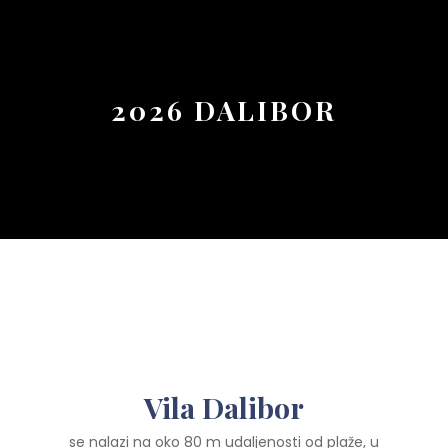
Button
2026 DALIBOR
Vila Dalibor
se nalazi na oko 80 m udaljenosti od plaže, u