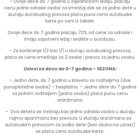
– Dvoje dece do 7 godina u zajedničkom ležaju, plaćaju
cenu jedne odrasle osobe za smeštaj dok se za jedno dete u
slučaju autobuskog prevoza plaća puna cena autobuske
karte po ceni iz tabele.
Dvoje dece do 7 godina plaćaju 70% od cene za odrasle i
imaju sopstveni ležaj i sedište u autobusu.
– Za korišćenje 1/2 kao 1/1 u slučaju autobuskog prevoza,
plaća se cena smeštaja za 2 osobe i prevoz za jednu osobu.
Uslovi za decu do 0-7 godina – SEZONA:
– Jedno dete, do 7 godina u krevetu sa roditeljima (dve
punoplatežne osobe) – besplatno. – Jedno dete do 7 godina
sa jednim roditeljem (jedna osoba) plaća punu cenu
aranžmana.
– Dva deteta se tretiraju kao jedna odrasla osoba u slučaju
najma apartmana bez prevoza. U slučaju aranžmana sa
autobuskim prevozom za svako dete (bez obzira na uzrast)
se plaća cena autobuske karte.