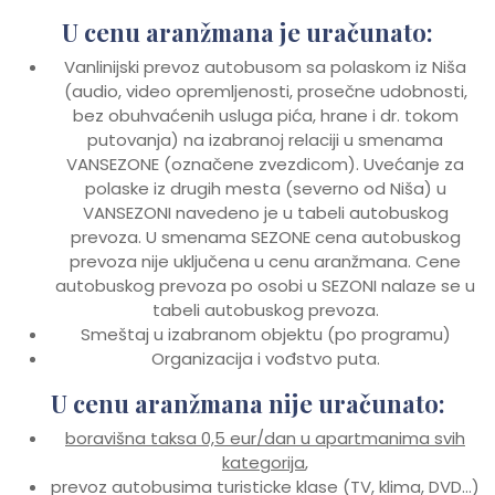
U cenu aranžmana je uračunato:
Vanlinijski prevoz autobusom sa polaskom iz Niša
(audio, video opremljenosti, prosečne udobnosti,
bez obuhvaćenih usluga pića, hrane i dr. tokom
putovanja) na izabranoj relaciji u smenama
VANSEZONE (označene zvezdicom). Uvećanje za
polaske iz drugih mesta (severno od Niša) u
VANSEZONI navedeno je u tabeli autobuskog
prevoza. U smenama SEZONE cena autobuskog
prevoza nije uključena u cenu aranžmana. Cene
autobuskog prevoza po osobi u SEZONI nalaze se u
tabeli autobuskog prevoza.
Smeštaj u izabranom objektu (po programu)
Organizacija i vođstvo puta.
U cenu aranžmana nije uračunato:
boravišna taksa 0,5 eur/dan u apartmanima svih
kategorija
,
prevoz autobusima turisticke klase (TV, klima, DVD…)