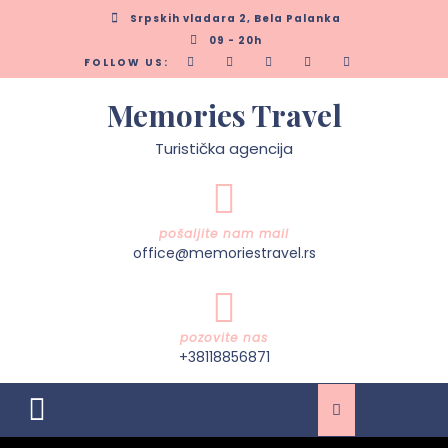
Skip
Srpskih vladara 2, Bela Palanka
to
09 - 20h
content
FOLLOW US:
Memories Travel
Turistička agencija
pošaljite nam mail
office@memoriestravel.rs
pozovite nas
+38118856871
Open