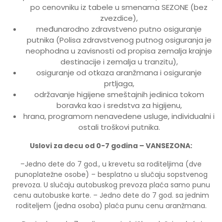
po cenovniku iz tabele u smenama SEZONE (bez
zvezdice),
međunarodno zdravstveno putno osiguranje
putnika (Polisa zdravstvenog putnog osiguranja je
neophodna u zavisnosti od propisa zemalja krajnje
destinacije i zemalja u tranzitu),
osiguranje od otkaza aranžmana i osiguranje
prtljaga,
održavanje higijene smeštajnih jedinica tokom
boravka kao i sredstva za higijenu,
hrana, programom nenavedene usluge, individualni i
ostali troškovi putnika.
Uslovi za decu od 0-7 godina – VANSEZONA:
–Jedno dete do 7 god., u krevetu sa roditeljima (dve
punoplatežne osobe) – besplatno u slučaju sopstvenog
prevoza. U slučaju autobuskog prevoza plaća samo punu
cenu autobuske karte. – Jedno dete do 7 god. sa jednim
roditeljem (jedna osoba) plaća punu cenu aranžmana.