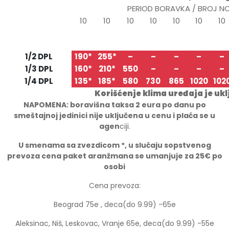
PERIOD BORAVKA / BROJ N
10
10
10
10
10
10
10
27.05
06.06
16.06
26.06
06.07
16.07
26.0
TIP/STRUKTURA
06.06
16.06
26.06
06.07
16.07
26.07
05.0
1/2 DPL
190*
255*
–
–
–
–
–
1/3 DPL
160*
210*
550
–
–
–
–
1/4 DPL
135*
185*
580
730
865
1020
102
Korišćenje klima uređaja je uk
NAPOMENA: boravišna taksa 2 eura po danu po
smeštajnoj jedinici nije uključena u cenu i plaća se u
agen
ciji.
U smenama sa zvezdicom *, u slučaju sopstvenog
prevoza cena paket aranžmana se umanjuje za 25€ po
osobi
Cena prevoza:
Beograd 75e , deca(do 9.99) -65e
Aleksinac, Niš, Leskovac, Vranje 65e, deca(do 9.99) -55e