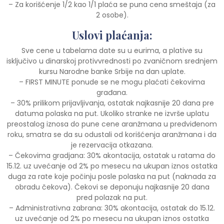
– Za korišćenje 1/2 kao 1/1 plaća se puna cena smeštaja (za
2 osobe).
Uslovi plaćanja:
Sve cene u tabelama date su u eurima, a plative su
isključivo u dinarskoj protivvrednosti po zvaničnom srednjem
kursu Narodne banke Srbije na dan uplate.
– FIRST MINUTE ponude se ne mogu plaćati čekovima
građana.
– 30% prilikom prijavljivanja, ostatak najkasnije 20 dana pre
datuma polaska na put. Ukoliko stranke ne izvrše uplatu
preostalog iznosa do pune cene aranžmana u predviđenom
roku, smatra se da su odustali od korišćenja aranžmana i da
je rezervacija otkazana.
– Čekovima gradjana: 30% akontacija, ostatak u ratama do
15.12. uz uvećanje od 2% po mesecu na ukupan iznos ostatka
duga za rate koje počinju posle polaska na put (naknada za
obradu čekova). Čekovi se deponuju najkasnije 20 dana
pred polazak na put.
– Administrativna zabrana: 30% akontacija, ostatak do 15.12.
uz uvećanje od 2% po mesecu na ukupan iznos ostatka