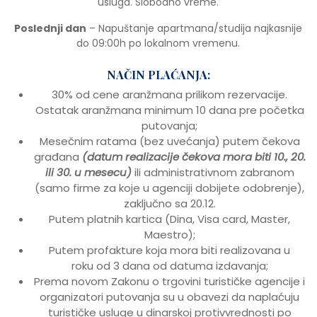
usluga. Slobodno vreme.
Poslednji dan
– Napuštanje apartmana/studija najkasnije
do 09:00h po lokalnom vremenu.
NAČIN PLAĆANJA:
30% od cene aranžmana prilikom rezervacije.
Ostatak aranžmana minimum 10 dana pre početka
putovanja;
Mesečnim ratama (bez uvećanja) putem čekova
građana
(datum realizacije čekova mora biti 10., 20.
ili 30. u mesecu)
ili administrativnom zabranom
(samo firme za koje u agenciji dobijete odobrenje),
zaključno sa 20.12.
Putem platnih kartica (Dina, Visa card, Master,
Maestro);
Putem profakture koja mora biti realizovana u
roku od 3 dana od datuma izdavanja;
Prema novom Zakonu o trgovini turističke agencije i
organizatori putovanja su u obavezi da naplaćuju
turističke usluge u dinarskoj protivvrednosti po