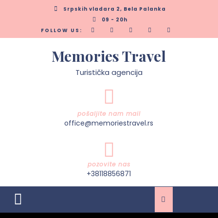
Skip
Srpskih vladara 2, Bela Palanka
to
09 - 20h
content
FOLLOW US:
Memories Travel
Turistička agencija
pošaljite nam mail
office@memoriestravel.rs
pozovite nas
+38118856871
Open