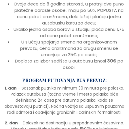
Dvoje dece do 8 godina starosti, u pratnji dve puno
platežne odrasle osobe, imaju po 50% POPUSTA na
cenu paket aranžmana, dele ležaj i plaćaju jednu
autobusku kartu za decu;
Ukoliko jedna osoba boravi u studiju, plaća cenu 1,75
od cene paket aranžmana;
U slučaju spajanja smena na organizovanom
prevozu, cena aranžmana za drugu smenu se
umanjuje za 25€ po osobi;
Doplata za izbor sedišta u autobusu iznosi
30€
po
osobi.
PROGRAM PUTOVANJA BUS PREVOZ:
1. dan
– Sastanak putnika minimum 30 minuta pre polaska.
Polazak autobusa (tačno vreme i mesto polaska biće
definisano 24 časa pre datuma polaska, kada se
obaveštavaju putnici). Noćna vožnja sa usputnim pauzama
radi odmora i obavljanja graničnih i carinskih formalnosti.
2. dan
– Dolazak na destinaciju u prepodnevnim časovima.
Ulazak u smeštajne jedinice posle 15:00h po lokalnom