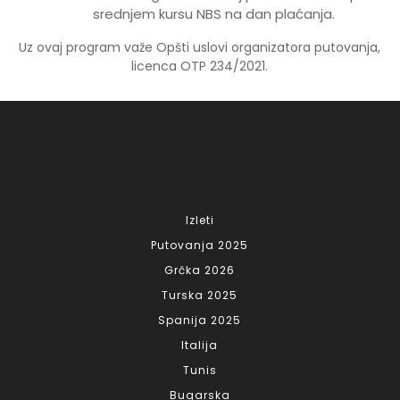
srednjem kursu NBS na dan plaćanja.
Uz ovaj program važe Opšti uslovi organizatora putovanja,
licenca OTP 234/2021.
Izleti
Putovanja 2025
Grčka 2026
Turska 2025
Spanija 2025
Italija
Tunis
Bugarska