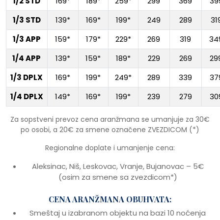
1/2 STD
169*
189*
259*
299
369
39
1/3 STD
139*
169*
199*
249
289
31
1/3 APP
159*
179*
229*
269
319
34
1/4 APP
139*
159*
189*
229
269
29
1/3 DPLX
169*
199*
249*
289
339
37
1/4 DPLX
149*
169*
199*
239
279
30
Za sopstveni prevoz cena aranžmana se umanjuje za 30€
po osobi, a 20€ za smene označene ZVEZDICOM (*)
Regionalne doplate i umanjenje cena:
Aleksinac, Niš, Leskovac, Vranje, Bujanovac – 5€
(osim za smene sa zvezdicom*)
CENA ARANŽMANA OBUHVATA:
Smeštaj u izabranom objektu na bazi 10 noćenja