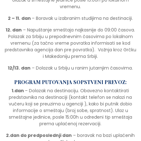
vremenu.
2 – 11.
dan
– Boravak u izabranim studijima na destinaciji.
12. dan
– Napuštanje smeštaja najkasnije do 09:00 časova.
Polazak za Srbiju u prepodnevnim časovima po lokalnom
vremenu (za tačno vreme povratka informisati se kod
predstavnika agencija dan pre povratka). Vožnja kroz Grčku
i Makedoniju prema Srbiji.
12/13.
dan
– Dolazak u Srbiju u ranim jutarnjim časovima.
PROGRAM PUTOVANJA SOPSTVENI PREVOZ:
1.dan
– Dolazak na destinaciju. Obavezno kontaktirati
predstavnika na destinaciji (kontakt telefon se nalazi na
vučeru koji se preuzima u agenciji ), kako bi putnik dobio
informacije o smeštaju (broj sobe, spratnost). Ulaz u
smeštajne jedinice, posle 15:00h u određeni tip smeštaja
prema uplaćenoj rezervaciji.
2.dan do predposlednji dan
– boravak na bazi uplaćenih