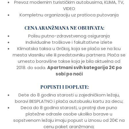
Prevoz modernim turističkim autobusima, KLIMA, TV,
VIDEO
Kompletnu organizaciju uz pratioca putovanja
CENA ARANŽMANA NE OBUHVATA:
Polisu putno-zdravstvenog osiguranja
Individualne troškove i fakultativne izlete
Klimatska taksa u Grčkoj, koja se plaća se na licu
mesta vlasniku vile ili predstavniku partnera. Plaća se
umesto boravišne takse koja je bila aktuelna od
2018. do sada.
Apartmani svih kategorija 2€ po
sobi po noći
POPUSTI I DOPLATE:
Dete do 8 godina starosti u zajedničkom ležaju,
boravi BESPLATNO i plaća autobusku kartu za decu;
Deca do 8 godina starosti, u pratnji dve puno
platežne odrasle osobe ukoliko borave u
sopstvenom ležaju imaju popust u iznosu od 20€ na
cenu paket aranžmana;