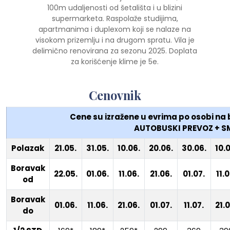
100m udaljenosti od šetališta i u blizini
supermarketa. Raspolaže studijima,
apartmanima i duplexom koji se nalaze na
visokom prizemlju i na drugom spratu. Vila je
delimično renovirana za sezonu 2025. Doplata
za korišćenje klime je 5e.
Cenovnik
Cene su izražene u evrima po osobi n
AUTOBUSKI PREVOZ + SM
Polazak
21.05.
31.05.
10.06.
20.06.
30.06.
10.0
Boravak
22.05.
01.06.
11.06.
21.06.
01.07.
11.0
od
Boravak
01.06.
11.06.
21.06.
01.07.
11.07.
21.0
do