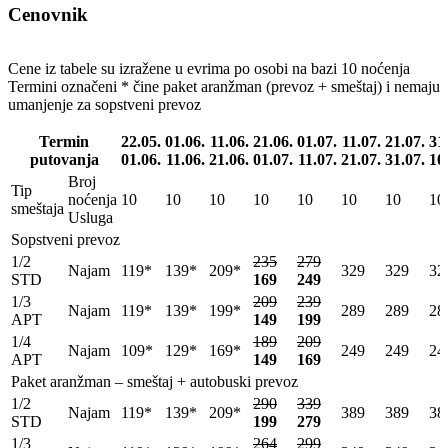
Cenovnik
Cene iz tabele su izražene u evrima po osobi na bazi 10 noćenja
Termini označeni * čine paket aranžman (prevoz + smeštaj) i nemaju
umanjenje za sopstveni prevoz
Termin
22.05.
01.06.
11.06.
21.06.
01.07.
11.07.
21.07.
31
putovanja
01.06.
11.06.
21.06.
01.07.
11.07.
21.07.
31.07.
10
Broj
Tip
noćenja
10
10
10
10
10
10
10
10
smeštaja
Usluga
Sopstveni prevoz
1/2
235
279
Najam
119*
139*
209*
329
329
32
STD
169
249
1/3
209
239
Najam
119*
139*
199*
289
289
28
APT
149
199
1/4
189
209
Najam
109*
129*
169*
249
249
24
APT
149
169
Paket aranžman – smeštaj + autobuski prevoz
1/2
290
339
Najam
119*
139*
209*
389
389
38
STD
199
279
1/3
264
299