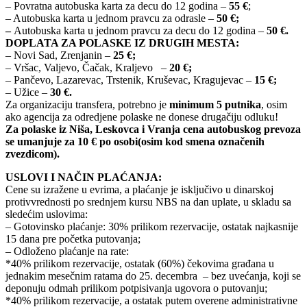
– Povratna autobuska karta za decu do 12 godina –
55 €
;
– Autobuska karta u jednom pravcu za odrasle –
50 €;
–
Autobuska karta u jednom pravcu za decu do 12 godina –
50 €.
DOPLATA ZA POLASKE IZ DRUGIH MESTA:
– Novi Sad, Zrenjanin –
25
€;
– Vršac, Valjevo, Čačak, Kraljevo –
20 €;
– Pančevo, Lazarevac, Trstenik, Kruševac, Kragujevac –
15 €;
– Užice –
30 €.
Za organizaciju transfera, potrebno je
minimum 5 putnika
, osim
ako agencija za odredjene polaske ne donese drugačiju odluku!
Za polaske iz Niša, Leskovca i Vranja cena autobuskog prevoza
se umanjuje za 10 € po osobi
(osim kod smena označenih
zvezdicom)
.
USLOVI I NAČIN PLAĆANJA:
Cene su izražene u evrima, a plaćanje je isključivo u dinarskoj
protivvrednosti po srednjem kursu NBS na dan uplate, u skladu sa
sledećim uslovima:
– Gotovinsko plaćanje: 30% prilikom rezervacije, ostatak najkasnije
15 dana pre početka putovanja;
– Odloženo plaćanje na rate:
*40% prilikom rezervacije, ostatak (60%) čekovima građana u
jednakim mesečnim ratama do 25. decembra – bez uvećanja, koji se
deponuju odmah prilikom potpisivanja ugovora o putovanju;
*40% prilikom rezervacije, a ostatak putem overene administrativne