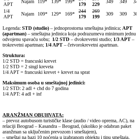
Najam
119*
139*
199*
349
349
34
APT
179
229
1/4
244
269
Najam
109*
129*
169*
309
309
30
APT
179
199
Legenda:
STD (studio)
– jednoprostorna smeštajna jedinica;
APT
(apartman)
– smeštajna jedinica koja podrazumeva minimum jednu
odvojenu spavaću sobu;
1/2 STD
– dvokrevetni studio;
1/3 APT
–
trokrevetni apartman;
1/4 APT
– četvorokrevetni apartman.
Struktura:
1/2 STD = francuski krevet
1/2 STD = 2 singl kreveta
1/4 APT = francuski krevet + krevet na sprat
Maksimum osoba u smeštajnoj jedinici:
1/2 STD: 2 adl + chd do 7 godina
1/4 APT: 4 adl + inf
ARANŽMAN OBUHVATA:
– prevoz autobusom turističke klase (audio / video oprema, AC), na
relaciji Beograd – Kasandra – Beograd, (ukoliko je odabran paket
aranžman sa uključenim prevozom i smeštajem),
– smeštaj na bazi 10 noćenja u izabranom objektu i tipu smeštaja,