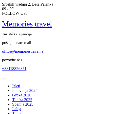
Skip
Srpskih vladara 2, Bela Palanka
to
09 - 20h
content
FOLLOW US:
Memories travel
Turistička agencija
pošaljite nam mail
office@memoriestravel.rs
pozovite nas
+38118856871
Open
Button
Izleti
Putovanja 2025
Grčka 2026
Turska 2025
Spanija 2025
Italija
Tunis