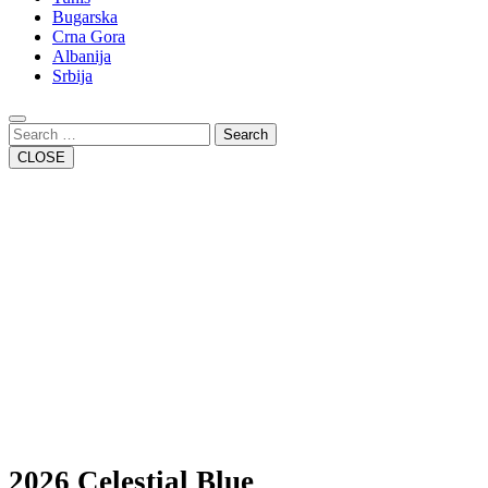
Bugarska
Crna Gora
Albanija
Srbija
Close
Button
Search
CLOSE
2026 Celestial Blue