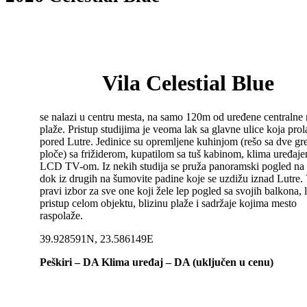
Vila Celestial Blue
se nalazi u centru mesta, na samo 120m od uređene centralne
plaže. Pristup studijima je veoma lak sa glavne ulice koja prol
pored Lutre. Jedinice su opremljene kuhinjom (rešo sa dve gr
ploče) sa frižiderom, kupatilom sa tuš kabinom, klima uređaj
LCD TV-om. Iz nekih studija se pruža panoramski pogled na
dok iz drugih na šumovite padine koje se uzdižu iznad Lutre. 
pravi izbor za sve one koji žele lep pogled sa svojih balkona, 
pristup celom objektu, blizinu plaže i sadržaje kojima mesto
raspolaže.
39.928591N, 23.586149E
Peškiri – DA
Klima uređaj – DA (uključen u cenu)