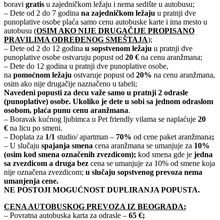
boravi
gratis
u zajedničkom ležaju i nema sedište u autobusu;
– Dete od 2 do 7 godina
na zajedničkom ležaju
u pratnji dve
punoplative osobe plaća samo cenu autobuske karte i ima mesto u
autobusu (
OSIM AKO NIJE DRUGAČIJE PROPISANO
PRAVILIMA ODREĐENOG SMEŠTAJA
);
– Dete od 2 do 12 godina
u sopstvenom ležaju
u pratnji dve
punoplative osobe ostvaruju popust od
20 €
na cenu aranžmana;
– Dete do 12 godina u pratnji dve punoplative osobe,
na
pomoćnom ležaju
ostvaruje popust od
20%
na cenu aranžmana,
osim ako nije drugačije naznačeno u tabeli;
Navedeni popusti za decu važe samo u pratnji 2 odrasle
(punoplative) osobe.
Ukoliko je dete u sobi sa jednom odraslom
osobom, plaća punu cenu aranžmana
.
– Boravak kućnog ljubimca u Pet friendly vilama se naplaćuje
20
€
na licu po smeni.
– Doplata za
1/1
studio/ apartman –
70%
od cene paket aranžmana
;
– U slučaju
spajanja smena
cena aranžmana se umanjuje za
10%
(osim kod smena označenih zvezdicom);
kod smena gde je
jedna
sa zvezdicom a druga bez
cena se umanjuje za 10% od smene koja
nije označena zvezdicom;
u slučaju sopstvenog prevoza nema
umanjenja cene.
NE POSTOJI MOGUĆNOST DUPLIRANJA POPUSTA.
CENA AUTOBUSKOG PREVOZA IZ BEOGRADA:
– Povratna autobuska karta za odrasle –
65 €;