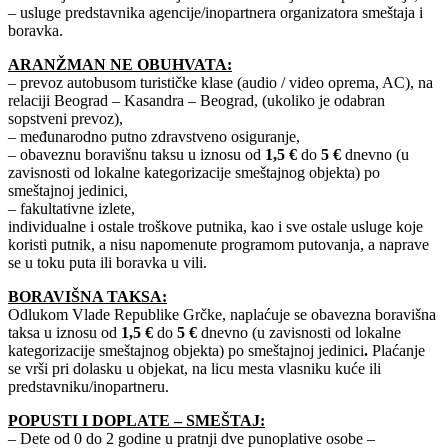
– usluge predstavnika agencije/inopartnera organizatora smeštaja i
boravka.
ARANŽMAN NE OBUHVATA:
– prevoz autobusom turističke klase (audio / video oprema, AC), na
relaciji Beograd – Kasandra – Beograd, (ukoliko je odabran
sopstveni prevoz),
– međunarodno putno zdravstveno osiguranje,
– obaveznu boravišnu taksu u iznosu od
1,5 €
do
5 €
dnevno (u
zavisnosti od lokalne kategorizacije smeštajnog objekta) po
smeštajnoj jedinici,
– fakultativne izlete,
individualne i ostale troškove putnika, kao i sve ostale usluge koje
koristi putnik, a nisu napomenute programom putovanja, a naprave
se u toku puta ili boravka u vili.
BORAVIŠNA TAKSA:
Odlukom Vlade Republike Grčke, naplaćuje se obavezna boravišna
taksa u iznosu od
1,5 €
do
5 €
dnevno (u zavisnosti od lokalne
kategorizacije smeštajnog objekta) po smeštajnoj jedinici
.
Plaćanje
se vrši pri dolasku u objekat, na licu mesta vlasniku kuće ili
predstavniku/inopartneru.
POPUSTI I DOPLATE – SMEŠTAJ:
– Dete od 0 do 2 godine u pratnji dve punoplative osobe –