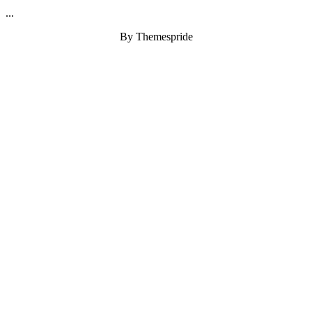
...
By Themespride