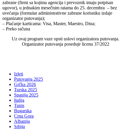
zabrane (firmi sa kojima agencija i prevoznik imaju potpisan
ugovor), u jednakim mesečnim ratama do 25. decembra – bez
uvećanja (formular administrativne zabrane korisniku izdaje
organizator putovanja);
– Plaćanje karticama: Visa, Master, Maestro, Dina;
– Preko računa
Uz ovaj program vaze opsti uslovi organizatora putovanja.
Organizator putovanja poseduje licenu 37/2022
Izleti
Putovanja 2025
Grčka 2026
Turska 2025
Spanija 2025
Italija
Tunis
Bugarska
Crna Gora
Albanija
Srbija