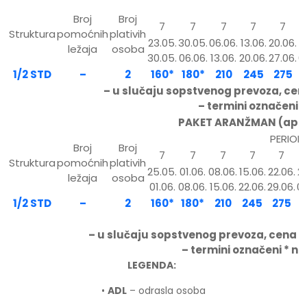
Broj
Broj
7
7
7
7
7
Struktura
pomoćnih
plativih
23.05.
30.05.
06.06.
13.06.
20.06.
2
ležaja
osoba
30.05.
06.06.
13.06.
20.06.
27.06.
0
1/2 STD
–
2
160*
180*
210
245
275
– u slučaju sopstvenog prevoza, cen
– termini označeni 
PAKET ARANŽMAN (apart
PERIOD
Broj
Broj
7
7
7
7
7
Struktura
pomoćnih
plativih
25.05.
01.06.
08.06.
15.06.
22.06.
29
ležaja
osoba
01.06.
08.06.
15.06.
22.06.
29.06.
06
1/2 STD
–
2
160*
180*
210
245
275
– u slučaju sopstvenog prevoza, cena 
– termini označeni * 
LEGENDA:
•
ADL
– odrasla osoba