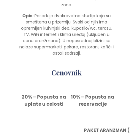
zone.
Opis:
Poseduje dvokrevetna studija koja su
smeštena u prizemlju. Svaki od njih ima
opremljen kuhinjski deo, kupatilo/wc, terasu,
TV, WiFi internet i klima uređaj (uključen u
cenu aranžmana). U neposrednoj blizini se
nalaze supermarketi, pekare, restorani, kafići i
ostali sadržaji.
Cenovnik
20% – Popusta na
10% – Popusta na
uplate u celosti
rezervacije
PAKET ARANŽMAN (ap