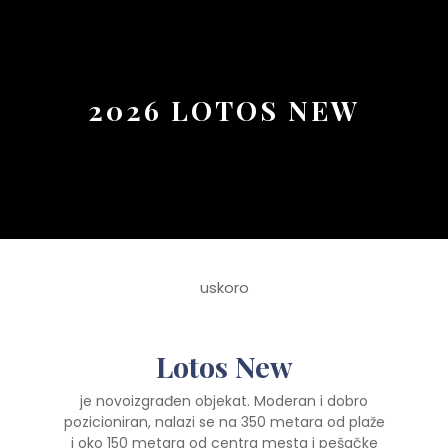
Button
2026 LOTOS NEW
uskoro
Lotos New
je novoizgrađen objekat. Moderan i dobro
pozicioniran, nalazi se na 350 metara od plaže
i oko 150 metara od centra mesta i pešačke