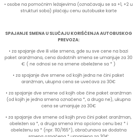
• osobe na pomoćnim ležajevima (označavaju se sa +1, +2 u
strukturi soba) plaćaju cenu autobuske karte
SPAJANJE SMENA U SLUČAJU KORIŠĆENJA AUTOBUSKOG
PREVOZA:
• za spajanje dve ili više smena, gde su sve cene na bazi
paket aranžmana, cena dodatnih smena se umanjuje za 30
€ ( ne odnosi se na smene obeležene sa * )
• za spajanje dve smene od kojih jedna ne čini paket
aranžman, ukupna cena se uvećava za 30€
• za spajanje dve smene od kojih obe čine paket aranžman
(od kojih je jedna smena označena *, a druga ne), ukupna
cena se umanjuje za 30€
• za spajanje dve smene od kojih prva čini paket aranžman,
obeležen sa *, a druga smena ima opciono cenu bez * i
obeleženu sa * (npr. 110/165*), obračunava se dodatna
smena označena * umanjena za 30€