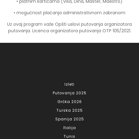
• platnim karticama (Visa, Dina, Master, Maestro)
• mogućnost plaćanja administrativnom zabranom
Uz ovaj program važe Opšti uslovi putovanja organizatora
putovanja. Licenca organizatora putovanja OTP 105/2021.
Izleti
Putovanja 2025
Grčka 2026
Turska 2025
Spanija 2025
Italija
Tunis