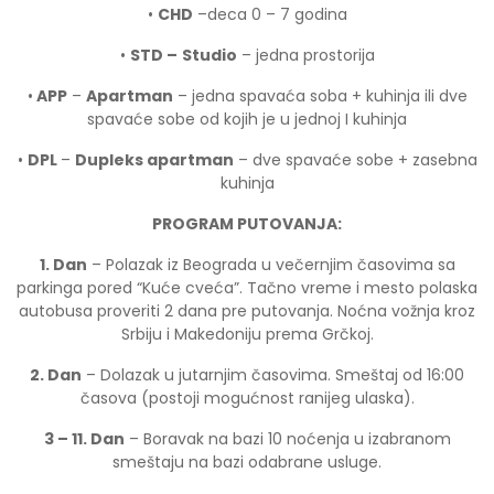
•
CHD
–deca 0 – 7 godina
•
STD –
Studio
– jedna prostorija
•
APP
–
Apartman
– jedna spavaća soba + kuhinja ili dve
spavaće sobe od kojih je u jednoj I kuhinja
•
DPL
–
Dupleks apartman
– dve spavaće sobe + zasebna
kuhinja
PROGRAM PUTOVANJA:
1. Dan
– Polazak iz Beograda u večernjim časovima sa
parkinga pored “Kuće cveća”. Tačno vreme i mesto polaska
autobusa proveriti 2 dana pre putovanja. Noćna vožnja kroz
Srbiju i Makedoniju prema Grčkoj.
2. Dan
– Dolazak u jutarnjim časovima. Smeštaj od 16:00
časova (postoji mogućnost ranijeg ulaska).
3 – 11. Dan
– Boravak na bazi 10 noćenja u izabranom
smeštaju na bazi odabrane usluge.