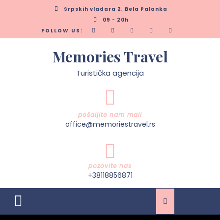
Skip
Srpskih vladara 2, Bela Palanka
to
09 - 20h
content
FOLLOW US:
Memories Travel
Turistička agencija
pošaljite nam mail
office@memoriestravel.rs
pozovite nas
+38118856871
Open