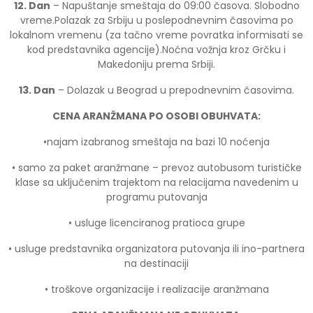
12. Dan
– Napuštanje smeštaja do 09:00 časova. Slobodno
vreme.Polazak za Srbiju u poslepodnevnim časovima po
lokalnom vremenu (za tačno vreme povratka informisati se
kod predstavnika agencije).Noćna vožnja kroz Grčku i
Makedoniju prema Srbiji.
13. Dan
– Dolazak u Beograd u prepodnevnim časovima.
CENA ARANŽMANA PO OSOBI OBUHVATA:
•najam izabranog smeštaja na bazi 10 noćenja
• samo za paket aranžmane – prevoz autobusom turističke
klase sa uključenim trajektom na relacijama navedenim u
programu putovanja
• usluge licenciranog pratioca grupe
• usluge predstavnika organizatora putovanja ili ino-partnera
na destinaciji
• troškove organizacije i realizacije aranžmana