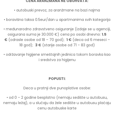
CENA ARANŽMANA NE OBUHVATA:
• autobuski prevoz, za aranžmane na bazi najma
• boravišna taksa 0.5eur/dan u apartmanima svih kategorija
• međunarodno zdravstveno osiguranje (izdaje se u agenciji,
osigurana suma je 30.000 €) cena po osobi dnevno:
1.5
€
(odrasle osobe od 18 – 70 god);
1 €
(deca od 6 meseci –
18 god);
3 €
(starije osobe od 71 – 83 god)
• održavanje higijene smeštajnih jedinica tokom boravka kao
i sredstva za higijenu
POPUSTI:
Deca u pratnji dve punoplative osobe:
• od 0 – 2 godine besplatno (nemaju sedište u autobusu,
nemaju ležaj), a u slučaju da žele sedište u autobusu plaćaju
cenu autobuske karte