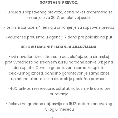
SOPSTVENI PREVOZ:
• u slučaju sopstvenog prevoza, cena paket aranžmana se
umanjuje za 30 € po plativoj osobi
• termini oznaceni * nemaju umanjenje za sopstveni prevoz
• vaucer se preuzima u agenciji 7 dana pre polaska na put
USLOVI I NAČINI PLAĆANJA ARANŽMANA:
• svi navedeni iznosi koji su u eur, plaćaju se u dinarskoj
protivvrednosti po srednjem kursu Narodne banke Srbije
na
dan uplate. Cena je garantovana samo za uplatu
celokupnog iznosa, odnosno garantovan je samo iznos
uplaćene akontacije, a ostatak je podložan promeni.
• 40% prilikom rezervacije, ostatak najkasnije 15 dana pre
putovanja
• čekovima građana najkasnije do 15.12. datumirani svakog
15-og u mesecu