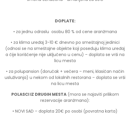
DOPLATE:
• za jednu odraslu osobu 80 % od cene aranžmana
• za klima uređaj 3-10 € dnevno po smeštajnoj jedinici
(odnosi se na smeštajne objekte koji poseduju klima uređaj
a čije korišćenje nije uključeno u cenu) – doplata se vrši na
licu mesta
• za polupansion (doručak + večera – meni, klasičan način
usluživanja) u nekom od lokalnih restorana – doplata se vrši
na licu mesta
POLASCI IZ DRUGIH MESTA
(mora se najaviti prilikom
rezervacije aranžmana):
• NOVI SAD – doplata 20€ po osobi (povratna karta)