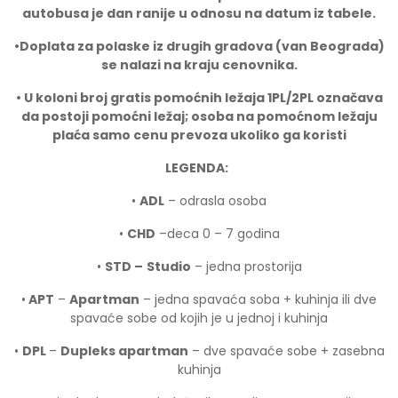
autobusa je dan ranije u odnosu na datum iz tabele.
•
Doplata za polaske iz drugih gradova (van Beograda)
se nalazi na kraju cenovnika.
• U koloni broj gratis pomoćnih ležaja 1PL/2PL ozna
č
ava
da postoji pomoćni ležaj; osoba na pomoćnom ležaju
plaća samo cenu prevoza ukoliko ga koristi
LEGENDA:
•
ADL
– odrasla osoba
•
CHD
–deca 0 – 7 godina
•
STD –
Studio
– jedna prostorija
•
APT
–
Apartman
– jedna spavaća soba + kuhinja ili dve
spavaće sobe od kojih je u jednoj i kuhinja
•
DPL
–
Dupleks apartman
– dve spavaće sobe + zasebna
kuhinja