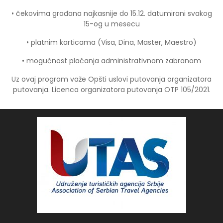
• čekovima građana najkasnije do 15.12. datumirani svakog
15-og u mesecu
• platnim karticama (Visa, Dina, Master, Maestro)
• mogućnost plaćanja administrativnom zabranom
Uz ovaj program važe Opšti uslovi putovanja organizatora
putovanja. Licenca organizatora putovanja OTP 105/2021.