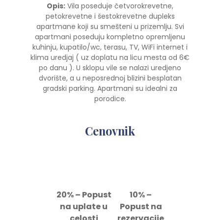
Opis:
Vila poseduje četvorokrevetne,
petokrevetne i šestokrevetne dupleks
apartmane koji su smešteni u prizemlju. Svi
apartmani poseduju kompletno opremljenu
kuhinju, kupatilo/wc, terasu, TV, WiFi internet i
klima uredjaj ( uz doplatu na licu mesta od 6€
po danu ). U sklopu vile se nalazi uredjeno
dvorište, a u neposrednoj blizini besplatan
gradski parking. Apartmani su idealni za
porodice.
Cenovnik
20% – Popust
10% –
na uplate u
Popust na
celosti
rezervacije