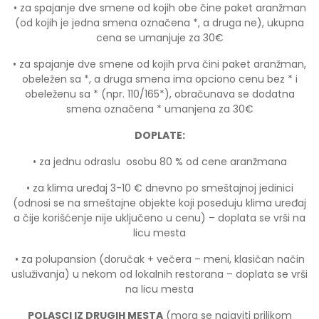
• za spajanje dve smene od kojih obe čine paket aranžman
(od kojih je jedna smena označena *, a druga ne), ukupna
cena se umanjuje za 30€
• za spajanje dve smene od kojih prva čini paket aranžman,
obeležen sa *, a druga smena ima opciono cenu bez * i
obeleženu sa * (npr. 110/165*), obračunava se dodatna
smena označena * umanjena za 30€
DOPLATE:
• za jednu odraslu osobu 80 % od cene aranžmana
• za klima uređaj 3-10 € dnevno po smeštajnoj jedinici
(odnosi se na smeštajne objekte koji poseduju klima uređaj
a čije korišćenje nije uključeno u cenu) – doplata se vrši na
licu mesta
• za polupansion (doručak + večera – meni, klasičan način
usluživanja) u nekom od lokalnih restorana – doplata se vrši
na licu mesta
POLASCI IZ DRUGIH MESTA
(mora se najaviti prilikom