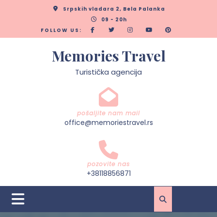
Skip
Srpskih vladara 2, Bela Palanka
to
09 - 20h
content
FOLLOW US:
Memories Travel
Turistička agencija
pošaljite nam mail
office@memoriestravel.rs
pozovite nas
+38118856871
Open