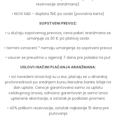
rezervacije aranžmana):
• NOVI SAD – doplata 15€ po osobi (povratna karta)
SOPSTVENI PREVOZ:
• u slučaju sopstvenog prevoza, cena paket aranžmana se
umanjuje za 30 € po plativoj osobi
• termini oznaceni * nemaju umanjenje za sopstveni prevoz
• vaucer se preuzima u agenciji 7 dana pre polaska na put
USLOVI I NAČINI PLAĆANJA ARANŽMANA:
• svi navedeni iznosi koji su u eur, plaćaju se u dinarskoj
protivvrednosti po srednjem kursu Narodne banke Srbije
na
dan uplate. Cena je garantovana samo za uplatu
celokupnog iznosa, odnosno garantovan je samo iznos
uplaćene akontacije, a ostatak je podložan promeni.
• 40% prilikom rezervacije, ostatak najkasnije 15 dana pre
putovanja