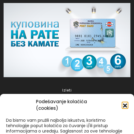
Izleti
Putovanja 2025
Podešavanje kolačića
Grčka 2026
(cookies)
Turska 2025
Da bismo vam pružili najbolja iskustva, koristimo
Spanija 2025
tehnologije poput kolačića za čuvanje i/ili pristup
informacijama o uređaju. Saglasnost za ove tehnologije
Italija