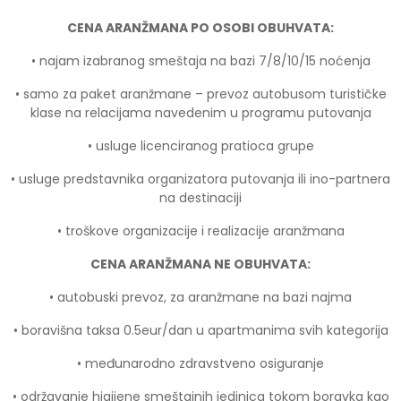
CENA ARANŽMANA PO OSOBI OBUHVATA:
• najam izabranog smeštaja na bazi 7/8/10/15 noćenja
• samo za paket aranžmane – prevoz autobusom turističke
klase na relacijama navedenim u programu putovanja
• usluge licenciranog pratioca grupe
• usluge predstavnika organizatora putovanja ili ino-partnera
na destinaciji
• troškove organizacije i realizacije aranžmana
CENA ARANŽMANA NE OBUHVATA:
• autobuski prevoz, za aranžmane na bazi najma
• boravišna taksa 0.5eur/dan u apartmanima svih kategorija
• međunarodno zdravstveno osiguranje
• održavanje higijene smeštajnih jedinica tokom boravka kao