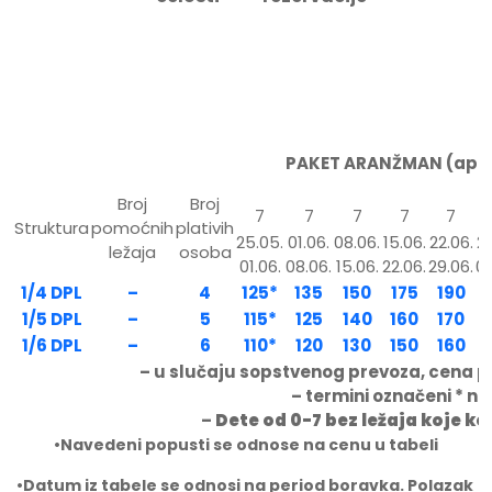
PAKET ARANŽMAN (apart
Broj
Broj
7
7
7
7
7
Struktura
pomoćnih
plativih
25.05.
01.06.
08.06.
15.06.
22.06.
29
ležaja
osoba
01.06.
08.06.
15.06.
22.06.
29.06.
06
1/4 DPL
–
4
125*
135
150
175
190
1/5 DPL
–
5
115*
125
140
160
170
1/6 DPL
–
6
110*
120
130
150
160
– u slučaju sopstvenog prevoza, cena p
– termini označeni * 
–
Dete od 0-7 bez ležaja koje k
•Navedeni popusti se odnose na cenu u tabeli
•
Datum iz tabele se odnosi na period boravka. Polazak