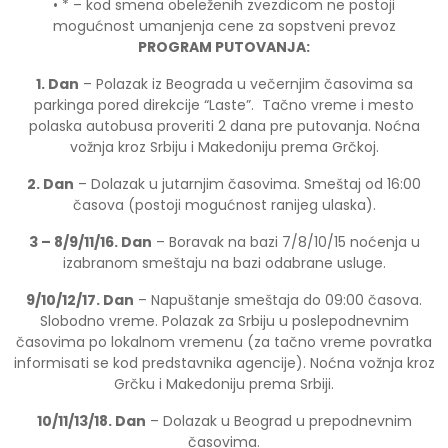
• * – kod smena obeleženih zvezdicom ne postoji
mogućnost umanjenja cene za sopstveni prevoz
PROGRAM PUTOVANJA:
1. Dan
– Polazak iz Beograda u večernjim časovima sa
parkinga pored direkcije “Laste”. Tačno vreme i mesto
polaska autobusa proveriti 2 dana pre putovanja. Noćna
vožnja kroz Srbiju i Makedoniju prema Grčkoj.
2. Dan
– Dolazak u jutarnjim časovima. Smeštaj od 16:00
časova (postoji mogućnost ranijeg ulaska).
3 – 8/9/11/16. Dan
– Boravak na bazi 7/8/10/15 noćenja u
izabranom smeštaju na bazi odabrane usluge.
9/10/12/17. Dan
– Napuštanje smeštaja do 09:00 časova.
Slobodno vreme. Polazak za Srbiju u poslepodnevnim
časovima po lokalnom vremenu (za tačno vreme povratka
informisati se kod predstavnika agencije). Noćna vožnja kroz
Grčku i Makedoniju prema Srbiji.
10/11/13/18. Dan
– Dolazak u Beograd u prepodnevnim
časovima.