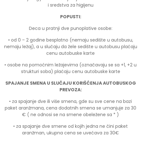
i sredstva za higijenu
POPUSTI:
Deca u pratnji dve punoplative osobe:
• od 0 – 2 godine besplatno (nemaju sedište u autobusu,
nemaju ležaj), a u slučaju da žele sedište u autobusu plaćaju
cenu autobuske karte
• osobe na pomoćnim ležajevima (označavaju se sa +1, +2 u
strukturi soba) plaćaju cenu autobuske karte
SPAJANJE SMENA U SLUČAJU KORIŠĆENJA AUTOBUSKOG
PREVOZA:
• za spajanje dve ili više smena, gde su sve cene na bazi
paket aranžmana, cena dodatnih smena se umanjuje za 30
€ ( ne odnosi se na smene obeležene sa * )
• za spajanje dve smene od kojih jedna ne čini paket
aranžman, ukupna cena se uvećava za 30€