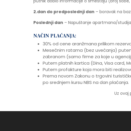
putnik dobio informacije o smeštaju (broj sobe, 
2.dan do predposlednji dan
– boravak na bazi
Poslednji dan
– Napuštanje apartmana/studija
NAČIN PLAĆANJA:
30% od cene aranžmana prilikom rezerv
Mesečnim ratama (bez uvećanja) pute
zabranom (samo firme za koje u agenciji 
Putem platnih kartica (Dina, Visa card, M
Putem profakture koja mora biti realizo
Prema novom Zakonu o trgovini turističke
po srednjem kursu NBS na dan plaćanja.
Uz ovaj 