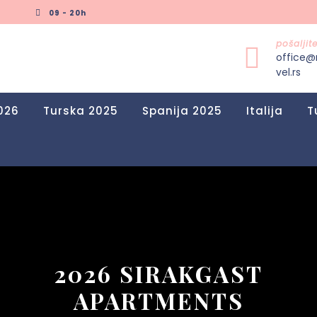
09 - 20h
pošalji
office@
vel.rs
026
Turska 2025
Spanija 2025
Italija
T
2026 SIRAKGAST
APARTMENTS