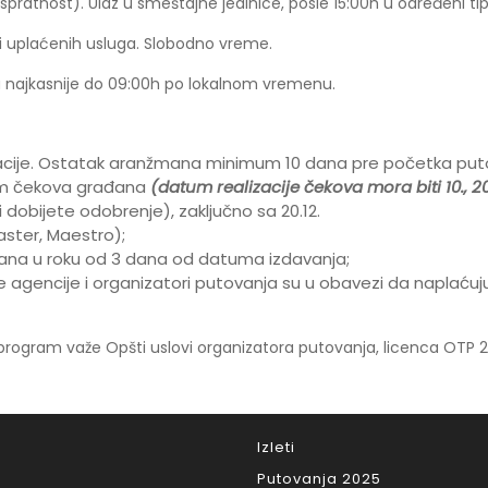
spratnost). Ulaz u smeštajne jedinice, posle 15:00h u određeni t
 uplaćenih usluga. Slobodno vreme.
 najkasnije do 09:00h po lokalnom vremenu.
acije. Ostatak aranžmana minimum 10 dana pre početka put
m čekova građana
(datum realizacije čekova mora biti 10., 20
dobijete odobrenje), zaključno sa 20.12.
aster, Maestro);
vana u roku od 3 dana od datuma izdavanja;
 agencije i organizatori putovanja su u obavezi da naplaćuju 
program važe Opšti uslovi organizatora putovanja, licenca OTP 
Izleti
Putovanja 2025