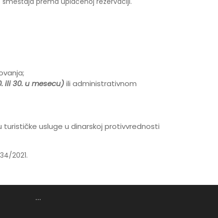
ip smeštaja prema uplaćenoj rezervaciji.
ovanja;
. ili 30. u mesecu)
ili administrativnom
turističke usluge u dinarskoj protivvrednosti
234/2021.
...