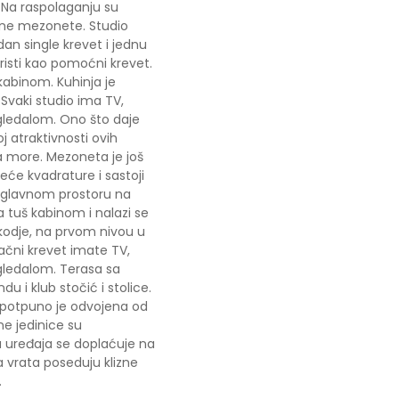
Na raspolaganju su
vene mezonete. Studio
dan single krevet i jednu
oristi kao pomoćni krevet.
 kabinom. Kuhinja je
Svaki studio ima TV,
ogledalom. Ono što daje
j atraktivnosti ovih
a more. Mezoneta je još
eće kvadrature i sastoji
U glavnom prostoru na
a tuš kabinom i nalazi se
kodje, na prvom nivou u
račni krevet imate TV,
ogledalom. Terasa sa
 i klub stočić i stolice.
 i potpuno je odvojena od
e jedinice su
a uređaja se doplaćuje na
 vrata poseduju klizne
.