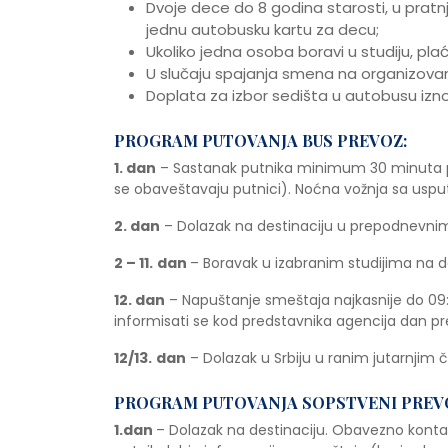
Dvoje dece do 8 godina starosti, u prat
jednu autobusku kartu za decu;
Ukoliko jedna osoba boravi u studiju, p
U slučaju spajanja smena na organizov
Doplata za izbor sedišta u autobusu izn
PROGRAM PUTOVANJA BUS PREVOZ:
1. dan
– Sastanak putnika minimum 30 minuta pr
se obaveštavaju putnici). Noćna vožnja sa usput
2. dan
– Dolazak na destinaciju u prepodnevnim
2 – 11.
dan
– Boravak u izabranim studijima na de
12. dan
– Napuštanje smeštaja najkasnije do 0
informisati se kod predstavnika agencija dan pr
12/13.
dan
– Dolazak u Srbiju u ranim jutarnjim 
PROGRAM PUTOVANJA SOPSTVENI PREV
1.dan
– Dolazak na destinaciju. Obavezno kontakt