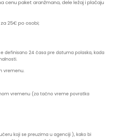
a cenu paket aranžmana, dele ležaj i plaćaju
za 25€ po osobi;
e definisano 24 časa pre datuma polaska, kada
alnosti.
om vremenu.
kalnom vremenu (za tačno vreme povratka
čeru koji se preuzima u agenciji ), kako bi