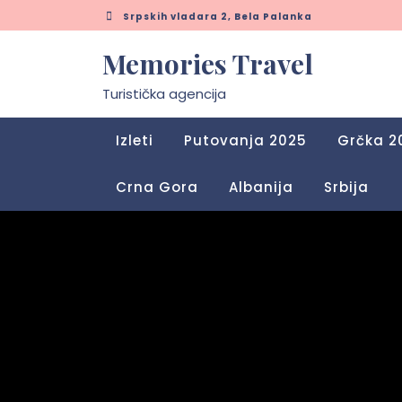
Skip
Srpskih vladara 2, Bela Palanka
to
content
Memories Travel
Turistička agencija
Izleti
Putovanja 2025
Grčka 2
Crna Gora
Albanija
Srbija