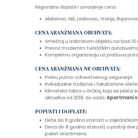
Regionalne doplate i umanjenje cena:
Aleksinac, Niš, Leskovac, Vranje, Bujan
CENA ARANŽMANA OBUHVATA:
Smeštaj u izabranom objektu na bazi 10
Prevoz modernim turističkim autobusima,
Kompletnu organizaciju uz pratioca put
CENA ARANŽMANA NE OBUHVATA:
Polisu putno-zdravstvenog osiguranja
Individualne troškove i fakultativne izlete
Klimatska taksa u Grčkoj, koja se plaća s
aktuelna od 2018. do sada.
Apartmani sv
POPUSTI I DOPLATE:
Dete do 8 godina starosti u zajedničkom 
Deca do 8 godina starosti, u pratnji dv
paket aranžmana;