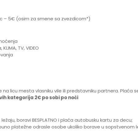
ovac – 5€ (osim za smene sa zvezdicom*)
 noćenja
 KLIMA, TV, VIDEO
ovanja
e na licu mesta vlasniku vile ili predstavniku partnera. Plaća 
ih kategorija 2€ po sobi po noći
ležaju, boravi BESPLATNO i plaća autobusku kartu za decu;
e puno platežne odrasle osobe ukoliko borave u sopstvenom 