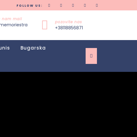
FOLLOW US:
te nam mail
pozovite nas
memoriestra
+38118856871
unis
Bugarska