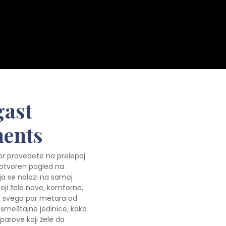
gast
ents
mor provedete na prelepoj
i otvoren pogled na
oja se nalazi na samoj
 koji žele nove, komforne,
a svega par metara od
e smeštajne jedinice, kako
parove koji žele da