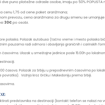
nji dve puno platežne odrasle osobe, imaju po 50% POPUSTA n
laća cenu 1,75 od cene paket aranžmana;
anom prevozu, cena aranžmana za drugu smenu se umanjuje 
osi
30€
po osobi.
e polaska. Polazak autobusa (tačno vreme i mesto polaska bić
nim pauzama radi odmora i obavljanja graničnih i carinskih form
 časovima. Ulazak u smeštajne jedinice posle 15:00h po lokaln
stinaciji.
9:00 časova. Polazak za Srbiju u prepodnevnim časovima po lo
e povratka). Vožnja kroz Grčku i Makedoniju prema Srbiji.
časovima.
OZ:
irati predstavnika na destinaciji (kontakt telefon se nalazi na vu