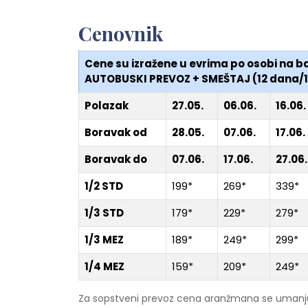
Cenovnik
Cene su izražene u evrima po osobi na 
AUTOBUSKI PREVOZ + SMEŠTAJ (12 dana/1
Polazak
27.05.
06.06.
16.06.
Boravak od
28.05.
07.06.
17.06.
Boravak do
07.06.
17.06.
27.06.
1/2 STD
199*
269*
339*
1/3 STD
179*
229*
279*
1/3 MEZ
189*
249*
299*
1/4 MEZ
159*
209*
249*
Za sopstveni prevoz cena aranžmana se umanj