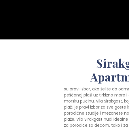
Sirak
Apartm
su pravi izbor, ako želite da od
peščanoj plaži uz tirkizno more 
morsku pučinu. Vila Sirakgast, k
plaži, je pravi izbor za sve goste
porodične studije i mezonete n
plaže. Vila Sirakgast nudi idealn
za porodice sa decom, tako i za 