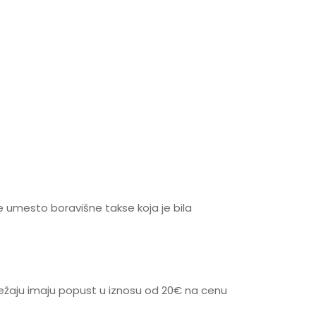
se umesto boravišne takse koja je bila
ležaju imaju popust u iznosu od 20€ na cenu