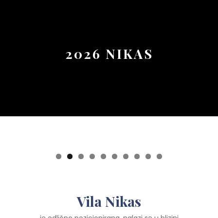
Button
2026 NIKAS
0
Vila Nikas
je odlično pozicionirana, nalazi se u blizini