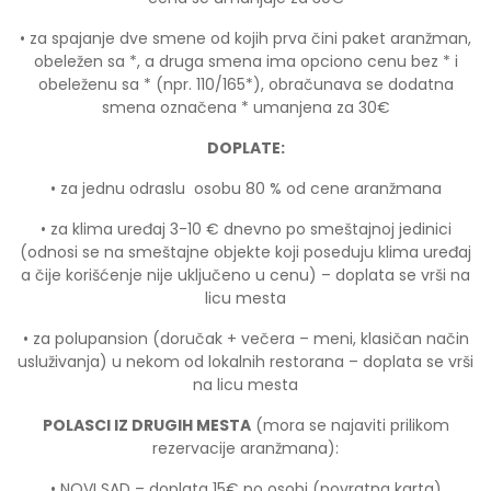
• za spajanje dve smene od kojih prva čini paket aranžman,
obeležen sa *, a druga smena ima opciono cenu bez * i
obeleženu sa * (npr. 110/165*), obračunava se dodatna
smena označena * umanjena za 30€
DOPLATE:
• za jednu odraslu osobu 80 % od cene aranžmana
• za klima uređaj 3-10 € dnevno po smeštajnoj jedinici
(odnosi se na smeštajne objekte koji poseduju klima uređaj
a čije korišćenje nije uključeno u cenu) – doplata se vrši na
licu mesta
• za polupansion (doručak + večera – meni, klasičan način
usluživanja) u nekom od lokalnih restorana – doplata se vrši
na licu mesta
POLASCI IZ DRUGIH MESTA
(mora se najaviti prilikom
rezervacije aranžmana):
• NOVI SAD – doplata 15€ po osobi (povratna karta)