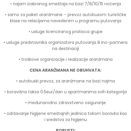
• najam izabranog smeštaja na bazi 7/8/10/15 noćenja
• samo za paket aranžmane – prevoz autobusom turističke
klase na relacijama navedenim u programu putovanja
• usluge licenciranog pratioca grupe
• usluge predstavnika organizatora putovanja ili ino-partnera
na destinaciji
• troškove organizacije i realizacije aranžmana
CENA ARANŽMANA NE OBUHVATA:
• autobuski prevoz, za aranžmane na bazi najma
• boravišna taksa 0.5eur/dan u apartmanima svih kategorija
• međunarodno zdravstveno osiguranje
• održavanje higijene smeštajnih jedinica tokom boravka kao
i sredstva za higijenu
POPUSTI: