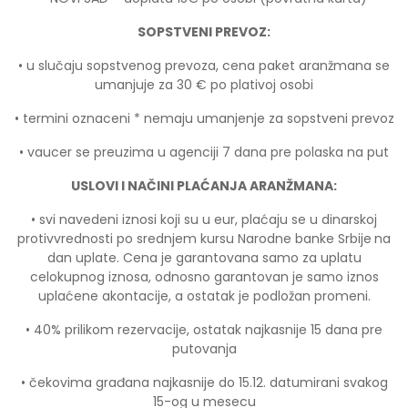
SOPSTVENI PREVOZ:
• u slučaju sopstvenog prevoza, cena paket aranžmana se
umanjuje za 30 € po plativoj osobi
• termini oznaceni * nemaju umanjenje za sopstveni prevoz
• vaucer se preuzima u agenciji 7 dana pre polaska na put
USLOVI I NAČINI PLAĆANJA ARANŽMANA:
• svi navedeni iznosi koji su u eur, plaćaju se u dinarskoj
protivvrednosti po srednjem kursu Narodne banke Srbije
na
dan uplate. Cena je garantovana samo za uplatu
celokupnog iznosa, odnosno garantovan je samo iznos
uplaćene akontacije, a ostatak je podložan promeni.
• 40% prilikom rezervacije, ostatak najkasnije 15 dana pre
putovanja
• čekovima građana najkasnije do 15.12. datumirani svakog
15-og u mesecu