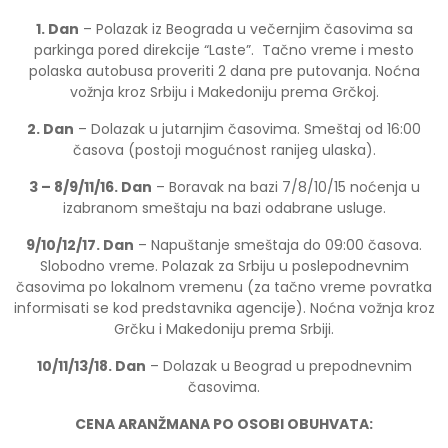
1. Dan
– Polazak iz Beograda u večernjim časovima sa
parkinga pored direkcije “Laste”. Tačno vreme i mesto
polaska autobusa proveriti 2 dana pre putovanja. Noćna
vožnja kroz Srbiju i Makedoniju prema Grčkoj.
2. Dan
– Dolazak u jutarnjim časovima. Smeštaj od 16:00
časova (postoji mogućnost ranijeg ulaska).
3 – 8/9/11/16. Dan
– Boravak na bazi 7/8/10/15 noćenja u
izabranom smeštaju na bazi odabrane usluge.
9/10/12/17. Dan
– Napuštanje smeštaja do 09:00 časova.
Slobodno vreme. Polazak za Srbiju u poslepodnevnim
časovima po lokalnom vremenu (za tačno vreme povratka
informisati se kod predstavnika agencije). Noćna vožnja kroz
Grčku i Makedoniju prema Srbiji.
10/11/13/18. Dan
– Dolazak u Beograd u prepodnevnim
časovima.
CENA ARANŽMANA PO OSOBI OBUHVATA: