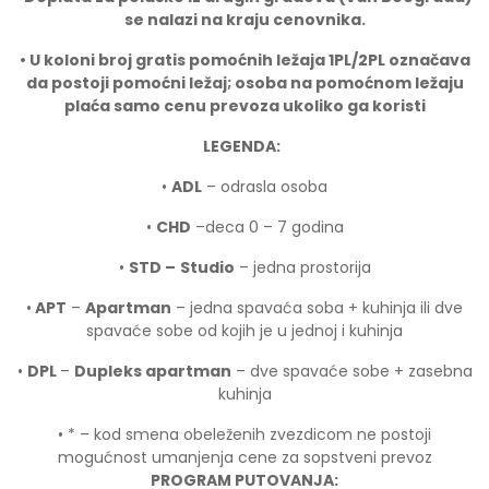
se nalazi na kraju cenovnika.
• U koloni broj gratis pomoćnih ležaja 1PL/2PL ozna
č
ava
da postoji pomoćni ležaj; osoba na pomoćnom ležaju
plaća samo cenu prevoza ukoliko ga koristi
LEGENDA:
•
ADL
– odrasla osoba
•
CHD
–deca 0 – 7 godina
•
STD –
Studio
– jedna prostorija
•
APT
–
Apartman
– jedna spavaća soba + kuhinja ili dve
spavaće sobe od kojih je u jednoj i kuhinja
•
DPL
–
Dupleks apartman
– dve spavaće sobe + zasebna
kuhinja
• * – kod smena obeleženih zvezdicom ne postoji
mogućnost umanjenja cene za sopstveni prevoz
PROGRAM PUTOVANJA: