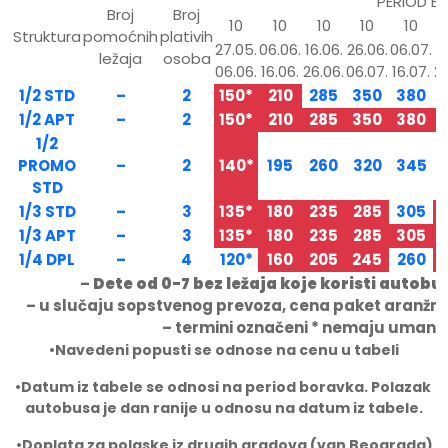
PERIOD B
Broj
Broj
10
10
10
10
10
Struktura
pomoćnih
plativih
27.05.
06.06.
16.06.
26.06.
06.07.
1
ležaja
osoba
06.06.
16.06.
26.06.
06.07.
16.07.
26
1/2 STD
–
2
150*
210
285
350
380
1/2 APT
–
2
150*
210
285
350
380
1/2
PROMO
–
2
140*
195
260
320
345
STD
1/3 STD
–
3
135*
180
235
285
305
1/3 APT
–
3
135*
180
235
285
305
1/4 DPL
–
4
120*
160
205
245
260
–
Dete od 0-7 bez ležaja koje koristi autob
– u slučaju sopstvenog prevoza, cena paket aranžma
– termini označeni * nemaju umanje
•Navedeni popusti se odnose na cenu u tabeli
•
Datum iz tabele se odnosi na period boravka. Polazak
autobusa je dan ranije u odnosu na datum iz tabele.
•
Doplata za polaske iz drugih gradova (van Beograda)