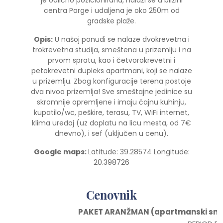
centra Parge i udaljena je oko 250m od
gradske plaže.
Opis:
U našoj ponudi se nalaze dvokrevetna i
trokrevetna studija, smeštena u prizemlju i na
prvom spratu, kao i četvorokrevetni i
petokrevetni dupleks apartmani, koji se nalaze
u prizemlju. Zbog konfiguracije terena postoje
dva nivoa prizemlja! Sve smeštajne jedinice su
skromnije opremljene i imaju čajnu kuhinju,
kupatilo/wc, peškire, terasu, TV, WiFi internet,
klima uređaj (uz doplatu na licu mesta, od 7€
dnevno), i sef (uključen u cenu).
Google maps:
Latitude: 39.28574 Longitude:
20.398726
Cenovnik
PAKET ARANŽMAN (apartmanski smeš