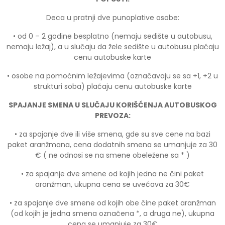
Deca u pratnji dve punoplative osobe:
• od 0 – 2 godine besplatno (nemaju sedište u autobusu,
nemaju ležaj), a u slučaju da žele sedište u autobusu plaćaju
cenu autobuske karte
• osobe na pomoćnim ležajevima (označavaju se sa +1, +2 u
strukturi soba) plaćaju cenu autobuske karte
SPAJANJE SMENA U SLUČAJU KORIŠĆENJA AUTOBUSKOG
PREVOZA:
• za spajanje dve ili više smena, gde su sve cene na bazi
paket aranžmana, cena dodatnih smena se umanjuje za 30
€ ( ne odnosi se na smene obeležene sa * )
• za spajanje dve smene od kojih jedna ne čini paket
aranžman, ukupna cena se uvećava za 30€
• za spajanje dve smene od kojih obe čine paket aranžman
(od kojih je jedna smena označena *, a druga ne), ukupna
cena se umanjuje za 30€