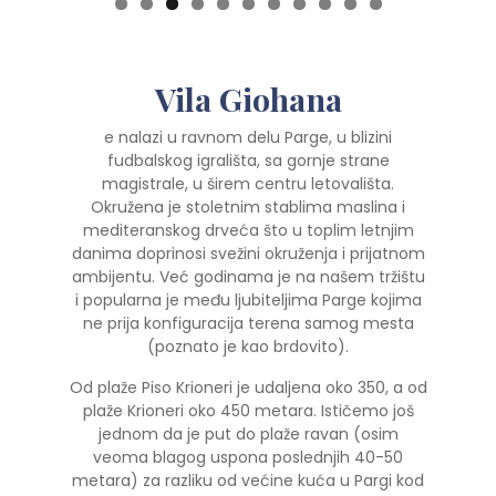
0
1
Vila Giohana
e nalazi u ravnom delu Parge, u blizini
fudbalskog igrališta, sa gornje strane
magistrale, u širem centru letovališta.
Okružena je stoletnim stablima maslina i
mediteranskog drveća što u toplim letnjim
danima doprinosi svežini okruženja i prijatnom
ambijentu. Već godinama je na našem tržištu
i popularna je među ljubiteljima Parge kojima
ne prija konfiguracija terena samog mesta
(poznato je kao brdovito).
Od plaže Piso Krioneri je udaljena oko 350, a od
plaže Krioneri oko 450 metara. Ističemo još
jednom da je put do plaže ravan (osim
veoma blagog uspona poslednjih 40-50
metara) za razliku od većine kuća u Pargi kod