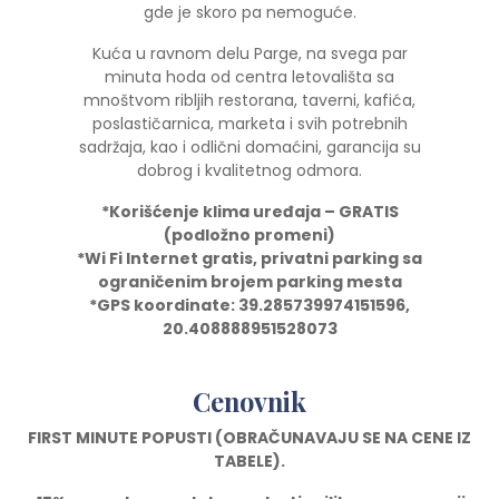
gde je skoro pa nemoguće.
Kuća u ravnom delu Parge, na svega par
minuta hoda od centra letovališta sa
mnoštvom ribljih restorana, taverni, kafića,
poslastičarnica, marketa i svih potrebnih
sadržaja, kao i odlični domaćini, garancija su
dobrog i kvalitetnog odmora.
*Korišćenje klima uređaja – GRATIS
(podložno promeni)
*Wi Fi Internet gratis, privatni parking sa
ograničenim brojem parking mesta
*GPS koordinate: 39.285739974151596,
20.408888951528073
Cenovnik
FIRST MINUTE POPUSTI (OBRAČUNAVAJU SE NA CENE IZ
TABELE).