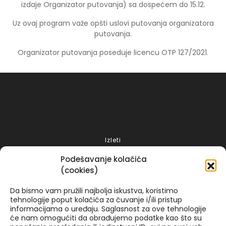
izdaje Organizator putovanja) sa dospećem do 15.12.
Uz ovaj program važe opšti uslovi putovanja organizatora
putovanja.
Organizator putovanja poseduje licencu OTP 127/2021.
Izleti
Putovanja 2025
Podešavanje kolačića
Grčka 2026
(cookies)
Turska 2025
Da bismo vam pružili najbolja iskustva, koristimo
Spanija 2025
tehnologije poput kolačića za čuvanje i/ili pristup
informacijama o uređaju. Saglasnost za ove tehnologije
Italija
će nam omogućiti da obrađujemo podatke kao što su
Tunis