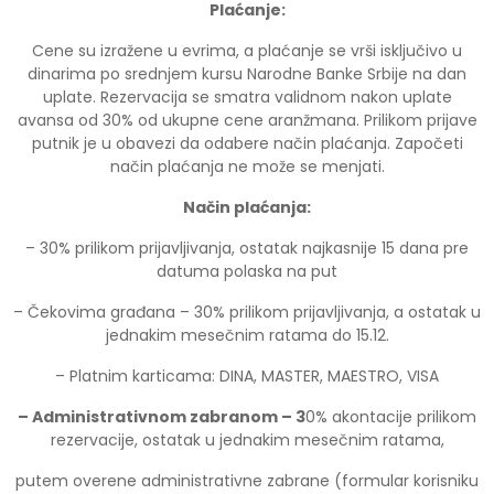
Plaćanje:
Cene su izražene u evrima, a plaćanje se vrši isključivo u
dinarima po srednjem kursu Narodne Banke Srbije na dan
uplate. Rezervacija se smatra validnom nakon uplate
avansa od 30% od ukupne cene aranžmana. Prilikom prijave
putnik je u obavezi da odabere način plaćanja. Započeti
način plaćanja ne može se menjati.
Način plaćanja:
– 30% prilikom prijavljivanja, ostatak najkasnije 15 dana pre
datuma polaska na put
– Čekovima građana – 30% prilikom prijavljivanja, a ostatak u
jednakim mesečnim ratama do 15.12.
– Platnim karticama: DINA, MASTER, MAESTRO, VISA
–
Administrativnom zabranom
–
3
0% akontacije prilikom
rezervacije, ostatak u jednakim mesečnim ratama,
putem overene administrativne zabrane (formular korisniku