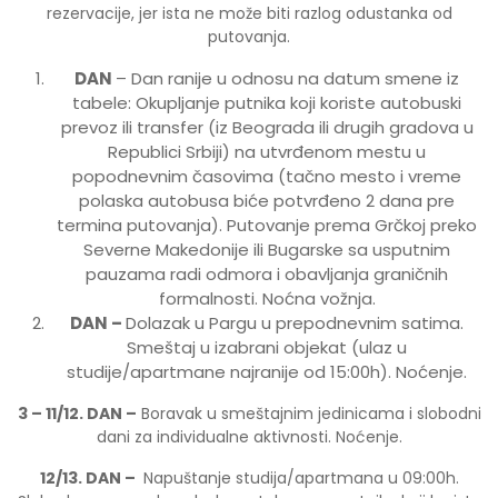
rezervacije, jer ista ne može biti razlog odustanka od
putovanja.
DAN
– Dan ranije u odnosu na datum smene iz
tabele: Okupljanje putnika koji koriste autobuski
prevoz ili transfer (iz Beograda ili drugih gradova u
Republici Srbiji) na utvrđenom mestu u
popodnevnim časovima (tačno mesto i vreme
polaska autobusa biće potvrđeno 2 dana pre
termina putovanja). Putovanje prema Grčkoj preko
Severne Makedonije ili Bugarske sa usputnim
pauzama radi odmora i obavljanja graničnih
formalnosti. Noćna vožnja.
DAN
–
Dolazak u Pargu u prepodnevnim satima.
Smeštaj u izabrani objekat (ulaz u
studije/apartmane najranije od 15:00h). Noćenje.
3 – 11/
12
. DAN –
Boravak u smeštajnim jedinicama i slobodni
dani za individualne aktivnosti. Noćenje.
12/
13
. DAN
–
Napuštanje studija/apartmana u 09:00h.