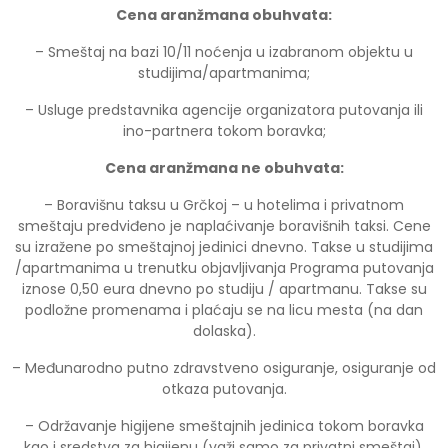
Cena aranžmana obuhvata:
– Smeštaj na bazi 10/11 noćenja u izabranom objektu u
studijima/apartmanima;
– Usluge predstavnika agencije organizatora putovanja ili
ino-partnera tokom boravka;
Cena aranžmana ne obuhvata:
– Boravišnu taksu u Grčkoj – u hotelima i privatnom
smeštaju predviđeno je naplaćivanje boravišnih taksi. Cene
su izražene po smeštajnoj jedinici dnevno. Takse u studijima
/apartmanima u trenutku objavljivanja Programa putovanja
iznose 0,50 eura dnevno po studiju / apartmanu. Takse su
podložne promenama i plaćaju se na licu mesta (na dan
dolaska).
– Međunarodno putno zdravstveno osiguranje, osiguranje od
otkaza putovanja.
– Održavanje higijene smeštajnih jedinica tokom boravka
kao i sredstva za higijenu (važi samo za privatni smeštaj).