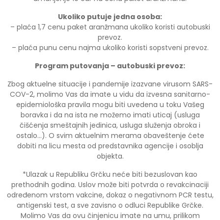
Ukoliko putuje jedna osoba:
– plaća 1,7 cenu paket aranžmana ukoliko koristi autobuski
prevoz.
– plaća punu cenu najma ukoliko koristi sopstveni prevoz.
Program putovanja –
autobuski prevoz
:
Zbog aktuelne situacije i pandemije izazvane virusom SARS-
COV-2, molimo Vas da imate u vidu da izvesna sanitarno-
epidemiološka pravila mogu biti uvedena u toku Vašeg
boravka i da na ista ne možemo imati uticaj (usluga
čišćenja smeštajnih jedinica, usluga služenja obroka i
ostalo…). O svim aktuelnim merama obaveštenje ćete
dobiti na licu mesta od predstavnika agencije i osoblja
objekta.
*Ulazak u Republiku Grčku neće biti bezuslovan kao
prethodnih godina. Uslov može biti potvrda o revakcinaciji
određenom vrstom vakcine, dokaz o negativnom PCR testu,
antigenski test, a sve zavisno o odluci Republike Grčke.
Molimo Vas da ovu činjenicu imate na umu, prilikom