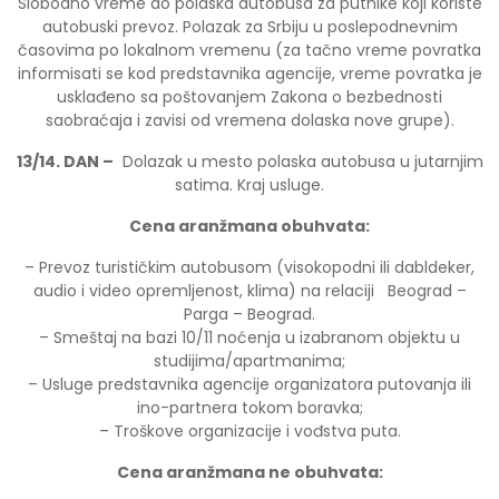
Slobodno vreme do polaska autobusa za putnike koji koriste
autobuski prevoz. Polazak za Srbiju u poslepodnevnim
časovima po lokalnom vremenu (za tačno vreme povratka
informisati se kod predstavnika agencije, vreme povratka je
usklađeno sa poštovanjem Zakona o bezbednosti
saobraćaja i zavisi od vremena dolaska nove grupe).
13
/14.
DAN
–
Dolazak u mesto polaska autobusa u jutarnjim
satima. Kraj usluge.
Cena aranžmana obuhvata:
– Prevoz turističkim autobusom (visokopodni ili dabldeker,
audio i video opremljenost, klima) na relaciji Beograd –
Parga – Beograd.
– Smeštaj na bazi 10/11 noćenja u izabranom objektu u
studijima/apartmanima;
– Usluge predstavnika agencije organizatora putovanja ili
ino-partnera tokom boravka;
– Troškove organizacije i vođstva puta.
Cena aranžmana ne obuhvata: