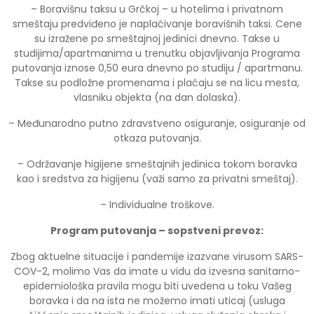
– Boravišnu taksu u Grčkoj – u hotelima i privatnom
smeštaju predviđeno je naplaćivanje boravišnih taksi. Cene
su izražene po smeštajnoj jedinici dnevno. Takse u
studijima/apartmanima u trenutku objavljivanja Programa
putovanja iznose 0,50 eura dnevno po studiju / apartmanu.
Takse su podložne promenama i plaćaju se na licu mesta,
vlasniku objekta (na dan dolaska).
– Međunarodno putno zdravstveno osiguranje, osiguranje od
otkaza putovanja.
– Održavanje higijene smeštajnih jedinica tokom boravka
kao i sredstva za higijenu (važi samo za privatni smeštaj).
– Individualne troškove.
Program putovanja –
sopstveni prevoz
:
Zbog aktuelne situacije i pandemije izazvane virusom SARS-
COV-2, molimo Vas da imate u vidu da izvesna sanitarno-
epidemiološka pravila mogu biti uvedena u toku Vašeg
boravka i da na ista ne možemo imati uticaj (usluga