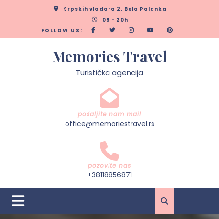
Skip
Srpskih vladara 2, Bela Palanka
to
09 - 20h
content
FOLLOW US:
Memories Travel
Turistička agencija
pošaljite nam mail
office@memoriestravel.rs
pozovite nas
+38118856871
Open