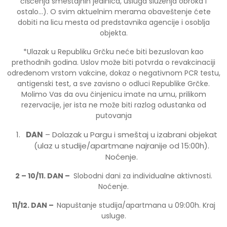
čišćenja smeštajnih jedinica, usluga služenja obroka i
ostalo…). O svim aktuelnim merama obaveštenje ćete
dobiti na licu mesta od predstavnika agencije i osoblja
objekta.
*Ulazak u Republiku Grčku neće biti bezuslovan kao
prethodnih godina. Uslov može biti potvrda o revakcinaciji
određenom vrstom vakcine, dokaz o negativnom PCR testu,
antigenski test, a sve zavisno o odluci Republike Grčke.
Molimo Vas da ovu činjenicu imate na umu, prilikom
rezervacije, jer ista ne može biti razlog odustanka od
putovanja
DAN
– Dolazak u Pargu i smeštaj u izabrani objekat
(ulaz u studije/apartmane najranije od 15:00h).
Noćenje.
2 –
1
0
/
11
. DAN
–
Slobodni dani za individualne aktivnosti.
Noćenje.
1
1/12
. DAN
–
Napuštanje studija/apartmana u 09:00h. Kraj
usluge.