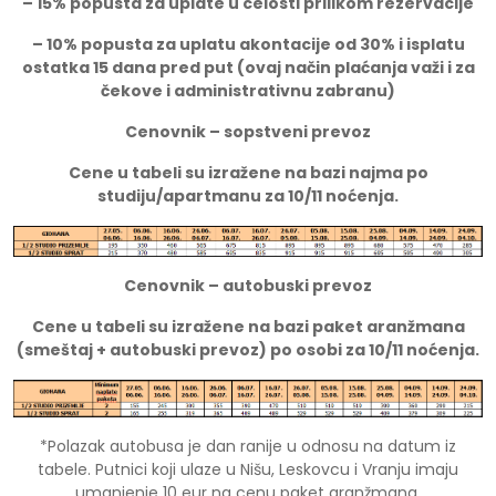
– 15% popusta za uplate u celosti prilikom rezervacije
– 10% popusta za uplatu akontacije od 30% i isplatu
ostatka 15 dana pred put (ovaj način plaćanja važi i za
čekove i administrativnu zabranu)
Cenovnik – sopstveni prevoz
Cene u tabeli su izražene na bazi najma po
studiju/apartmanu za 10/11 noćenja.
Cenovnik – autobuski prevoz
Cene u tabeli su izražene na bazi paket aranžmana
(smeštaj + autobuski prevoz) po osobi za 10/11 noćenja.
*Polazak autobusa je dan ranije u odnosu na datum iz
tabele. Putnici koji ulaze u Nišu, Leskovcu i Vranju imaju
umanjenje 10 eur na cenu paket aranžmana.