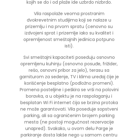
kojih se do i od plaže ide uzbrdo nizbrdo.
Vila raspolaže veoma prostranim
dvokrevetnim studijima koji se nalaze u
prizemlju i na prvom spratu (cenovno su
izdvojeni sprat i prizemlje iako su kvalitet i
opremljenost smeštajnih jedinica potpuno
isti).
Svi smeštajni kapaciteti poseduju osnovno
opremljenu kuhinju (osnovno posuđe, frižider,
rešo, osnovni pribor za jelo), terasu sa
garniturom za sedenje, TV i klima uređaj čije je
korišćenje besplatno (podložno promeni).
Promena posteljine i peškira se vrši na polovini
boravka, a u objektu je na raspolaganju i
besplatan Wi Fi internet čija se brzina protoka
ne može garantovati. Vila poseduje sopstveni
parking, ali sa ograničenim brojem parking
mesta (ne postoji mogućnost rezervacije
unapred). Svakako, u ovom delu Parge je
parkiranje dosta lakše nego u samom centru