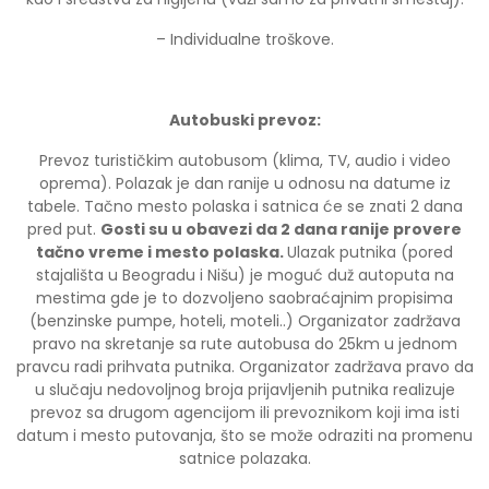
– Individualne troškove.
Autobuski prevoz:
Prevoz turističkim autobusom (klima, TV, audio i video
oprema). Polazak je dan ranije u odnosu na datume iz
tabele. Tačno mesto polaska i satnica će se znati 2 dana
pred put.
Gosti su u obavezi da 2 dana ranije provere
tačno vreme i mesto polaska.
Ulazak putnika (pored
stajališta u Beogradu i Nišu) je moguć duž autoputa na
mestima gde je to dozvoljeno saobraćajnim propisima
(benzinske pumpe, hoteli, moteli..) Organizator zadržava
pravo na skretanje sa rute autobusa do 25km u jednom
pravcu radi prihvata putnika. Organizator zadržava pravo da
u slučaju nedovoljnog broja prijavljenih putnika realizuje
prevoz sa drugom agencijom ili prevoznikom koji ima isti
datum i mesto putovanja, što se može odraziti na promenu
satnice polazaka.