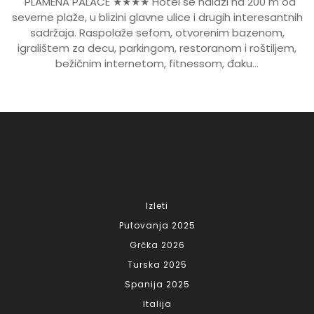
PLAMENA PALACE ★★★★ Hotel se nalazi na 200 m od
severne plaže, u blizini glavne ulice i drugih interesantnih
sadržaja. Raspolaže sefom, otvorenim bazenom,
igralištem za decu, parkingom, restoranom i roštiljem,
bežičnim internetom, fitnessom, đaku...
Izleti
Putovanja 2025
Grčka 2026
Turska 2025
Spanija 2025
Italija