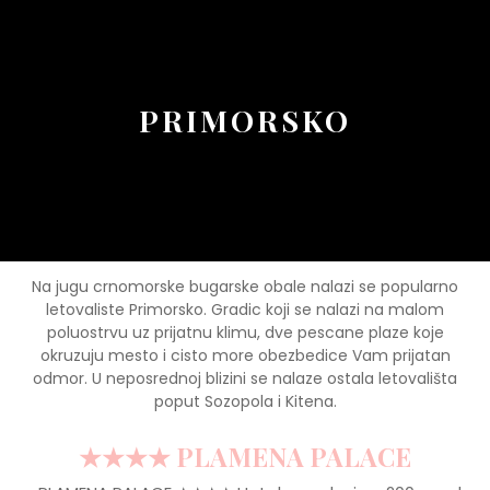
Button
PRIMORSKO
Na jugu crnomorske bugarske obale nalazi se popularno
letovaliste Primorsko. Gradic koji se nalazi na malom
poluostrvu uz prijatnu klimu, dve pescane plaze koje
okruzuju mesto i cisto more obezbedice Vam prijatan
odmor. U neposrednoj blizini se nalaze ostala letovališta
poput Sozopola i Kitena.
★★★★ PLAMENA PALACE