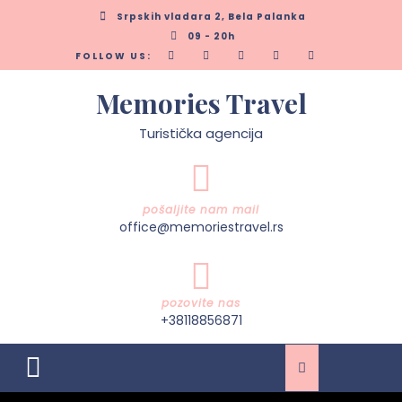
Skip
Srpskih vladara 2, Bela Palanka
to
09 - 20h
content
FOLLOW US:
Memories Travel
Turistička agencija
pošaljite nam mail
office@memoriestravel.rs
pozovite nas
+38118856871
Open