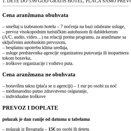
1. DETE DO 5.99 GOD GRATIS HOTEL, PLAĆA SAMO PREV
Cena aranžmana obuhvata
– smeštaj u izabranom hotelu – 7 noćenja na bazi odabrane usluge,
– prevoz visokopodnim turističkim autobusom ili dabldekerom
(A/C, audio, video…) na relaciji prema programu, za aranžmane sa
uključenim autobuskim prevozom,
– besplatnu upotrebu klima uređaja,
– usluge predstavnika agencije organizatora putovanja ili inopartnera
tokom boravka,
– troškove organizacije i vođstvo puta.
Cena aranžmana ne obuhvata
– boravišnu taksu (plaća se u agenciji) – 1 eur po osobi za noć
– međunarodno putno zdravstveno osiguranje,
– individualne troškove
PREVOZ I DOPLATE
polazak je dan ranije od datuma u tabelama
– polazak iz Beograda –
15€
po osobi ili detetu