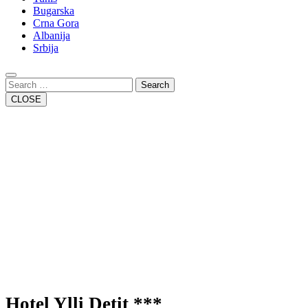
Bugarska
Crna Gora
Albanija
Srbija
Close
Button
Search
CLOSE
Hotel Ylli Detit ***