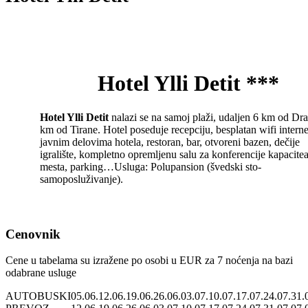
Hotel Ylli Detit ***
Hotel Ylli Detit
nalazi se na samoj plaži, udaljen 6 km od Dra
km od Tirane. Hotel poseduje recepciju, besplatan wifi interne
javnim delovima hotela, restoran, bar, otvoreni bazen, dečije
igralište, kompletno opremljenu salu za konferencije kapacite
mesta, parking…Usluga: Polupansion (švedski sto-
samoposluživanje).
Cenovnik
Cene u tabelama su izražene po osobi u EUR za 7 noćenja na bazi
odabrane usluge
AUTOBUSKI
05.06.
12.06.
19.06.
26.06.
03.07.
10.07.
17.07.
24.07.
31.