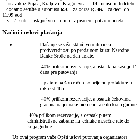
– polazak iz Pojata, Kraljeva i Kragujevca –
10€
po osobi ili detetu
– dodatno sedište u autobusu
65€
– za odrasle;
50€
– za decu do
11.99 god
– za 1/1 sobu – isključivo na upit i uz pismenu potvrdu hotela
Načini i uslovi plaćanja
Plaćanje se vrši isključivo u dinarskoj
protivvrednosti po prodajnom kursu Narodne
Banke Srbije na dan uplate.
40% prilikom rezervacije, a ostatak najkasnije 15
dana pre putovanja
uplatom na žiro račun po prijemu profakture u
roku od 48h
40% prilikom rezervacije, a ostatak čekovima
građana na jednake mesečne rate do kraja godine
40% prilikom rezervacije, a ostatak putem
administrativne zabrane na jednake mesečne rate do
kraja godine
Uz ovaj program važe Opšti uslovi putovanja organizatora