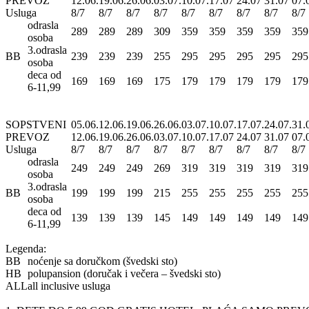
PREVOZ
12.06.
19.06.
26.06.
03.07.
10.07.
17.07
24.07
31.07
07.
Usluga
8/7
8/7
8/7
8/7
8/7
8/7
8/7
8/7
8/7
odrasla
289
289
289
309
359
359
359
359
359
osoba
3.odrasla
BB
239
239
239
255
295
295
295
295
295
osoba
deca od
169
169
169
175
179
179
179
179
179
6-11,99
SOPSTVENI
05.06.
12.06.
19.06.
26.06.
03.07.
10.07.
17.07.
24.07.
31.
PREVOZ
12.06.
19.06.
26.06.
03.07.
10.07.
17.07
24.07
31.07
07.
Usluga
8/7
8/7
8/7
8/7
8/7
8/7
8/7
8/7
8/7
odrasla
249
249
249
269
319
319
319
319
319
osoba
3.odrasla
BB
199
199
199
215
255
255
255
255
255
osoba
deca od
139
139
139
145
149
149
149
149
149
6-11,99
Legenda:
BB
noćenje sa doručkom (švedski sto)
HB
polupansion (doručak i večera – švedski sto)
ALL
all inclusive usluga