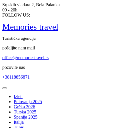
Skip
Srpskih vladara 2, Bela Palanka
to
09 - 20h
content
FOLLOW US:
Memories travel
Turistička agencija
pošaljite nam mail
office@memoriestravel.rs
pozovite nas
+38118856871
Open
Button
Izleti
Putovanja 2025
Grčka 2026
Turska 2025
Spanija 2025
Italija
Tunis