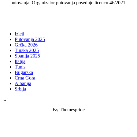
putovanja. Organizator putovanja poseduje licencu 46/2021.
Izleti
Putovanja 2025
Grčka 2026
Turska 2025
Spanija 2025
Italija
Tunis
Bugarska
Crna Gora
Albanija
Srbija
...
By Themespride